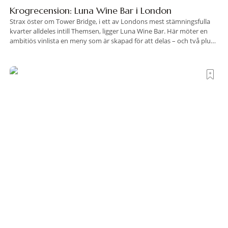
Krogrecension: Luna Wine Bar i London
Strax öster om Tower Bridge, i ett av Londons mest stämningsfulla
kvarter alldeles intill Themsen, ligger Luna Wine Bar. Här möter en
ambitiös vinlista en meny som är skapad för att delas – och två plus
två är lika med en riktigt fullträff. Shad Thames är ett både historiskt
spännande och stämningsfullt kvarter. De gamla
Här är världens fredligaste länder med de
starkaste passen 2026
Vilka länder kombinerar hög säkerhet med stor frihet att resa?
Henley & Partners har jämfört sitt passindex för 2026 med årets
Global Peace Index, som tas fram av Institute for Economics and