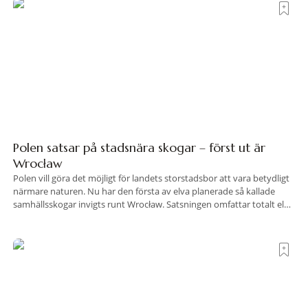
travel när det
Polen satsar på stadsnära skogar – först ut är
Wrocław
Polen vill göra det möjligt för landets storstadsbor att vara betydligt
närmare naturen. Nu har den första av elva planerade så kallade
samhällsskogar invigts runt Wrocław. Satsningen omfattar totalt elva
större polska städer och ska resultera i vidsträckta, skyddade
skogsområden i direkt anslutning till urbana miljöer. Tanken är att
fler människor ska kunna promenera, motionera