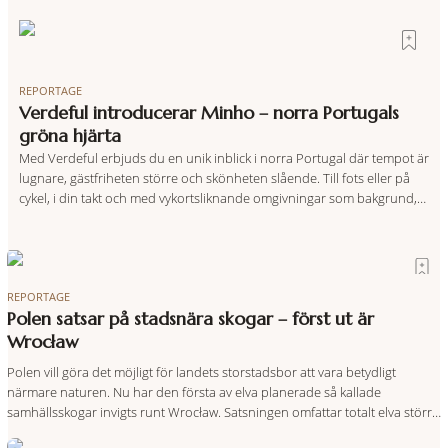
REPORTAGE
Verdeful introducerar Minho – norra Portugals
gröna hjärta
Med Verdeful erbjuds du en unik inblick i norra Portugal där tempot är
lugnare, gästfriheten större och skönheten slående. Till fots eller på
cykel, i din takt och med vykortsliknande omgivningar som bakgrund,
upplever du regionen på bästa sätt. Följ med på äventyr bland
vingårdar, marknader och sagolika landskap – detta är slow travel när
det
REPORTAGE
Polen satsar på stadsnära skogar – först ut är
Wrocław
Polen vill göra det möjligt för landets storstadsbor att vara betydligt
närmare naturen. Nu har den första av elva planerade så kallade
samhällsskogar invigts runt Wrocław. Satsningen omfattar totalt elva större
polska städer och ska resultera i vidsträckta, skyddade skogsområden i