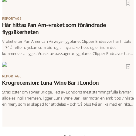
direkt anslutning till urbana miljöer. Tanken är att fler människor ska kunna
promenera, motionera
REPORTAGE
Här hittas Pan Am-vraket som förändrade
flygsäkerheten
Vraket efter Pan American Airways-flygplanet Clipper Endeavor har hittats
– 74 år efter olyckan som bidrog till nya säkerhetsregler inom det
kommersiella flyget. Vraket av passagerarflygplanet Clipper Endeavor har
återfunnits 610 meter under Atlantens yta, drygt 74 år efter olyckan utanför
Puerto Rico. BBC skriver att flygplanet lokaliserades den 2 juni i år med
hjälp
REPORTAGE
Krogrecension: Luna Wine Bar i London
Strax öster om Tower Bridge, i ett av Londons mest stämningsfulla kvarter
alldeles intill Themsen, ligger Luna Wine Bar. Här möter en ambitiös vinlista
en meny som är skapad för att delas – och två plus två är lika med en riktigt
fullträff. Shad Thames är ett både historiskt spännande och stämningsfullt
kvarter. De gamla