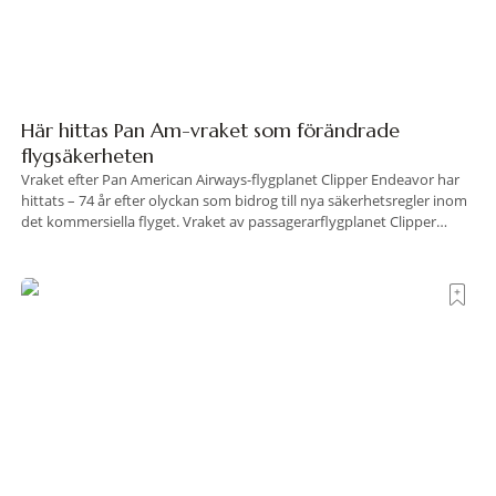
Här hittas Pan Am-vraket som förändrade
flygsäkerheten
Vraket efter Pan American Airways-flygplanet Clipper Endeavor har
hittats – 74 år efter olyckan som bidrog till nya säkerhetsregler inom
det kommersiella flyget. Vraket av passagerarflygplanet Clipper
Endeavor har återfunnits 610 meter under Atlantens yta, drygt 74 år
efter olyckan utanför Puerto Rico. BBC skriver att flygplanet
lokaliserades den 2 juni i år med hjälp