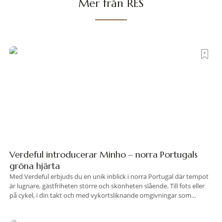
Mer från RES
Verdeful introducerar Minho – norra Portugals
gröna hjärta
Med Verdeful erbjuds du en unik inblick i norra Portugal där tempot
är lugnare, gästfriheten större och skönheten slående. Till fots eller
på cykel, i din takt och med vykortsliknande omgivningar som
bakgrund, upplever du regionen på bästa sätt. Följ med på äventyr
bland vingårdar, marknader och sagolika landskap – detta är slow