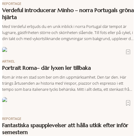
REPORTAGE
Verdeful introducerar Minho – norra Portugals gröna
hjärta
Med Verdeful erbjuds du en unik inblick i norra Portugal där tempot är
lugnare, gästfriheten större och skönheten slående. Till fots eller på cykel, i
din takt och med vykortsliknande omgivningar som bakgrund, upplever du
regionen på bästa sätt. Följ med på äventyr bland vingårdar, marknader
och sagolika landskap – detta är slow travel när det
ARTIKEL
Portrait Roma– där lyxen ler tillbaka
Rom är inte en stad som ber om din uppmärksamhet. Den tar den. Här
trängs årtusenden av historia med Vespor, piazzor och espresso i ett
tempo som bara italienare tycks behärska. Mitt i allt detta, ett stenkast från
Spanska trappan, gömmer sig Portrait Roma – ett hotell som lyckas med
den smått osannolika bedriften att
REPORTAGE
Fantastiska spaupplevelser att hålla utkik efter inför
semestern