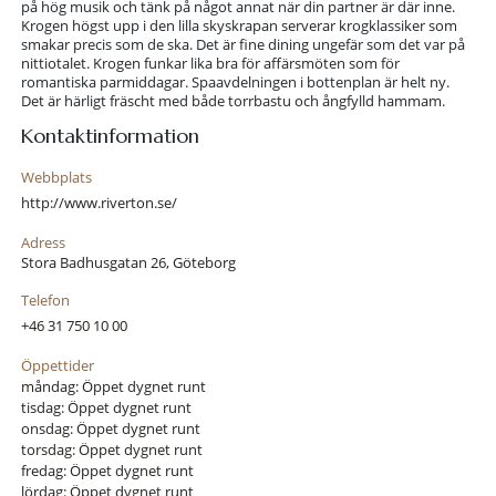
på hög musik och tänk på något annat när din partner är där inne.
Krogen högst upp i den lilla skyskrapan serverar krogklassiker som
smakar precis som de ska. Det är fine dining ungefär som det var på
nittiotalet. Krogen funkar lika bra för affärsmöten som för
romantiska parmiddagar. Spaavdelningen i bottenplan är helt ny.
Det är härligt fräscht med både torrbastu och ångfylld hammam.
Kontaktinformation
Webbplats
http://www.riverton.se/
Adress
Stora Badhusgatan 26, Göteborg
Telefon
+46 31 750 10 00
Öppettider
måndag: Öppet dygnet runt
tisdag: Öppet dygnet runt
onsdag: Öppet dygnet runt
torsdag: Öppet dygnet runt
fredag: Öppet dygnet runt
lördag: Öppet dygnet runt