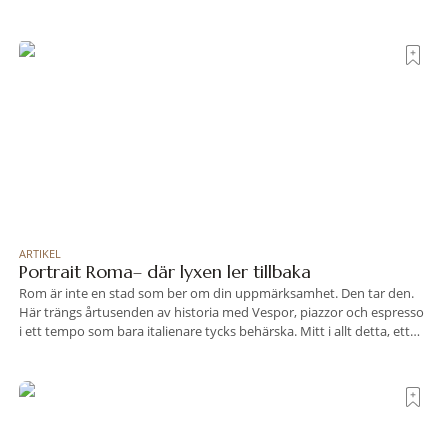
bakgrund, upplever du regionen på bästa sätt. Följ med på äventyr
bland vingårdar, marknader och sagolika landskap – detta är slow
travel när det
ARTIKEL
Portrait Roma– där lyxen ler tillbaka
Rom är inte en stad som ber om din uppmärksamhet. Den tar den.
Här trängs årtusenden av historia med Vespor, piazzor och espresso
i ett tempo som bara italienare tycks behärska. Mitt i allt detta, ett
stenkast från Spanska trappan, gömmer sig Portrait Roma – ett
hotell som lyckas med den smått osannolika bedriften att