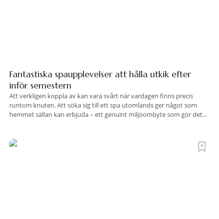
Fantastiska spaupplevelser att hålla utkik efter
inför semestern
Att verkligen koppla av kan vara svårt när vardagen finns precis
runtom knuten. Att söka sig till ett spa utomlands ger något som
hemmet sällan kan erbjuda – ett genuint miljöombyte som gör det
lättare att nå det där tillståndet av lugn och harmoni. I en gedigen
spamiljö har du proffs som vet exakt vilka