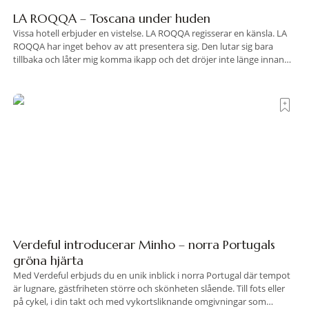
LA ROQQA – Toscana under huden
Vissa hotell erbjuder en vistelse. LA ROQQA regisserar en känsla. LA
ROQQA har inget behov av att presentera sig. Den lutar sig bara
tillbaka och låter mig komma ikapp och det dröjer inte länge innan
jag inser att hotellet har en alldeles egen koreografi. Ovanför Porto
Ercoles pastellfasader, där hamnen rör sig i långsamma bågformer
Verdeful introducerar Minho – norra Portugals
gröna hjärta
Med Verdeful erbjuds du en unik inblick i norra Portugal där tempot
är lugnare, gästfriheten större och skönheten slående. Till fots eller
på cykel, i din takt och med vykortsliknande omgivningar som