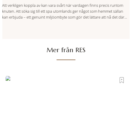
Att verkligen koppla av kan vara svårt när vardagen finns precis runtom
knuten. Att söka sig till ett spa utomlands ger något som hemmet sällan
kan erbjuda – ett genuint miljöombyte som gör det lättare att nå det där
tillståndet av lugn och harmoni. I en gedigen spamiljö har du proffs som
vet exakt vilka
Mer från RES