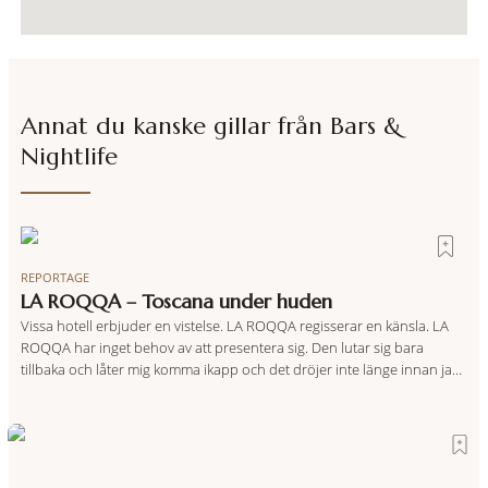
Annat du kanske gillar från
Bars &
Nightlife
REPORTAGE
LA ROQQA – Toscana under huden
Vissa hotell erbjuder en vistelse. LA ROQQA regisserar en känsla. LA
ROQQA har inget behov av att presentera sig. Den lutar sig bara
tillbaka och låter mig komma ikapp och det dröjer inte länge innan jag
inser att hotellet har en alldeles egen koreografi. Ovanför Porto
Ercoles pastellfasader, där hamnen rör sig i långsamma bågformer