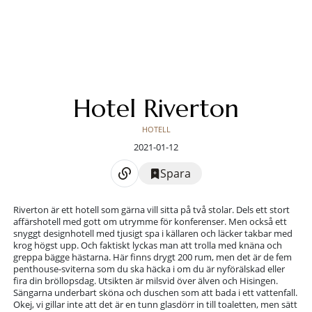
Hotel Riverton
HOTELL
2021-01-12
Spara
Riverton är ett hotell som gärna vill sitta på två stolar. Dels ett stort
affärshotell med gott om utrymme för konferenser. Men också ett
snyggt designhotell med tjusigt spa i källaren och läcker takbar med
krog högst upp. Och faktiskt lyckas man att trolla med knäna och
greppa bägge hästarna. Här finns drygt 200 rum, men det är de fem
penthouse-sviterna som du ska häcka i om du är nyförälskad eller
fira din bröllopsdag. Utsikten är milsvid över älven och Hisingen.
Sängarna underbart sköna och duschen som att bada i ett vattenfall.
Okej, vi gillar inte att det är en tunn glasdörr in till toaletten, men sätt