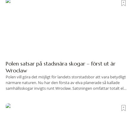
travel när det
Polen satsar på stadsnära skogar – först ut är
Wrocław
Polen vill göra det möjligt för landets storstadsbor att vara betydligt
närmare naturen. Nu har den första av elva planerade så kallade
samhällsskogar invigts runt Wrocław. Satsningen omfattar totalt elva
större polska städer och ska resultera i vidsträckta, skyddade
skogsområden i direkt anslutning till urbana miljöer. Tanken är att
fler människor ska kunna promenera, motionera