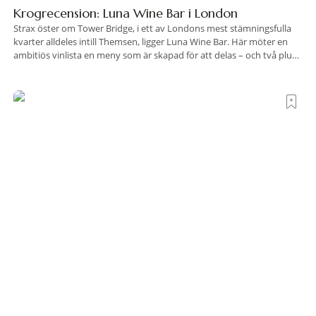
Krogrecension: Luna Wine Bar i London
Strax öster om Tower Bridge, i ett av Londons mest stämningsfulla
kvarter alldeles intill Themsen, ligger Luna Wine Bar. Här möter en
ambitiös vinlista en meny som är skapad för att delas – och två plus
två är lika med en riktigt fullträff. Shad Thames är ett både historiskt
spännande och stämningsfullt kvarter. De gamla
Här är världens fredligaste länder med de
starkaste passen 2026
Vilka länder kombinerar hög säkerhet med stor frihet att resa?
Henley & Partners har jämfört sitt passindex för 2026 med årets
Global Peace Index, som tas fram av Institute for Economics and