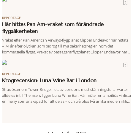
direkt anslutning till urbana miljöer. Tanken är att fler människor ska kunna
promenera, motionera
REPORTAGE
Här hittas Pan Am-vraket som förändrade
flygsäkerheten
Vraket efter Pan American Airways-flygplanet Clipper Endeavor har hittats
– 74 år efter olyckan som bidrog till nya säkerhetsregler inom det
kommersiella flyget. Vraket av passagerarflygplanet Clipper Endeavor har
återfunnits 610 meter under Atlantens yta, drygt 74 år efter olyckan utanför
Puerto Rico. BBC skriver att flygplanet lokaliserades den 2 juni i år med
hjälp
REPORTAGE
Krogrecension: Luna Wine Bar i London
Strax öster om Tower Bridge, i ett av Londons mest stämningsfulla kvarter
alldeles intill Themsen, ligger Luna Wine Bar. Här möter en ambitiös vinlista
en meny som är skapad för att delas – och två plus två är lika med en riktigt
fullträff. Shad Thames är ett både historiskt spännande och stämningsfullt
kvarter. De gamla