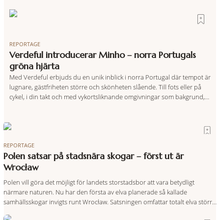
REPORTAGE
Verdeful introducerar Minho – norra Portugals
gröna hjärta
Med Verdeful erbjuds du en unik inblick i norra Portugal där tempot är
lugnare, gästfriheten större och skönheten slående. Till fots eller på
cykel, i din takt och med vykortsliknande omgivningar som bakgrund,
upplever du regionen på bästa sätt. Följ med på äventyr bland
vingårdar, marknader och sagolika landskap – detta är slow travel när
det
REPORTAGE
Polen satsar på stadsnära skogar – först ut är
Wrocław
Polen vill göra det möjligt för landets storstadsbor att vara betydligt
närmare naturen. Nu har den första av elva planerade så kallade
samhällsskogar invigts runt Wrocław. Satsningen omfattar totalt elva större
polska städer och ska resultera i vidsträckta, skyddade skogsområden i