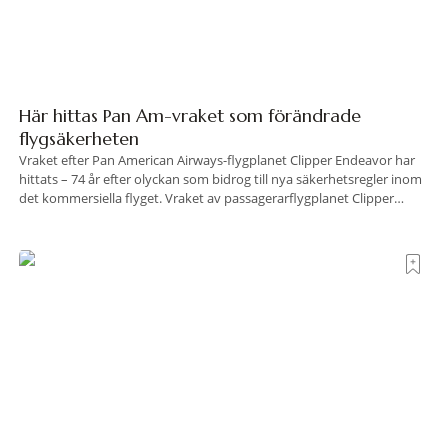
Här hittas Pan Am-vraket som förändrade
flygsäkerheten
Vraket efter Pan American Airways-flygplanet Clipper Endeavor har
hittats – 74 år efter olyckan som bidrog till nya säkerhetsregler inom
det kommersiella flyget. Vraket av passagerarflygplanet Clipper
Endeavor har återfunnits 610 meter under Atlantens yta, drygt 74 år
efter olyckan utanför Puerto Rico. BBC skriver att flygplanet
lokaliserades den 2 juni i år med hjälp