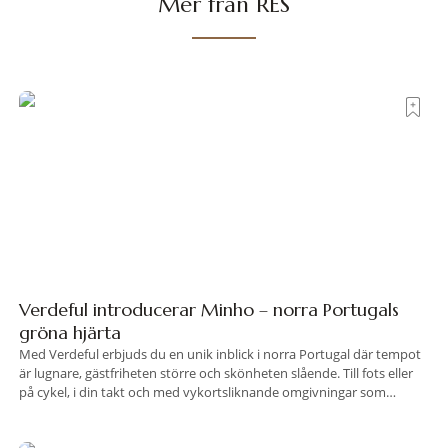
Mer från RES
Verdeful introducerar Minho – norra Portugals
gröna hjärta
Med Verdeful erbjuds du en unik inblick i norra Portugal där tempot
är lugnare, gästfriheten större och skönheten slående. Till fots eller
på cykel, i din takt och med vykortsliknande omgivningar som
bakgrund, upplever du regionen på bästa sätt. Följ med på äventyr
bland vingårdar, marknader och sagolika landskap – detta är slow