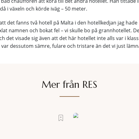
 bad chauffören att köra till det andra hotellet. Han tittade l
då i växeln och körde iväg – 50 meter.
att det fanns två hotell på Malta i den hotellkedjan jag hade
xlat namnen och bokat fel – vi skulle bo på grannhotellet. De
 det visade sig även att det här hotellet inte alls var i kla
 var dessutom sämre, fulare och tristare än det vi just lämn
Mer från RES