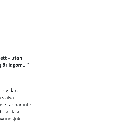
ett – utan
ag är lagom…”
 sig där.
 själva
et stannar inte
 i sociala
 avundsjuk…