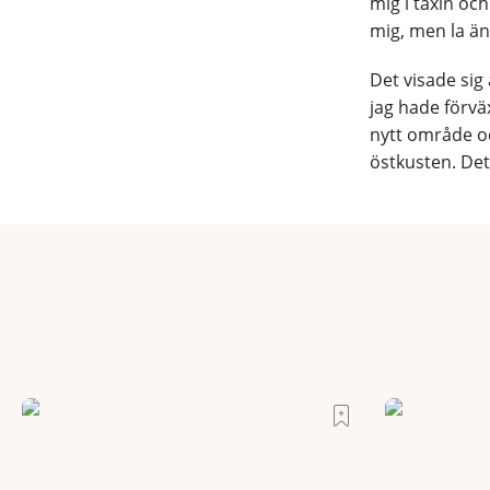
mig i taxin och
mig, men la än
Det visade sig 
jag hade förvä
nytt område och
östkusten. Det