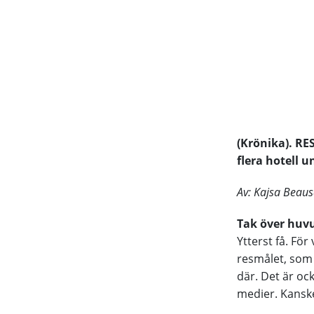
(Krönika). RE
flera hotell u
Av: Kajsa Beau
Tak över huv
Ytterst få. För
resmålet, som 
där. Det är ock
medier. Kanske