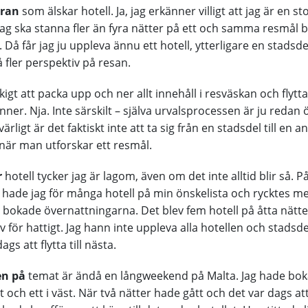
aran
som älskar hotell. Ja, jag erkänner villigt att jag är en s
g ska stanna fler än fyra nätter på ett och samma resmål bo
l. Då får jag ju uppleva ännu ett hotell, ytterligare en stadsde
å fler perspektiv på resan.
kigt att packa upp och ner allt innehåll i resväskan och flytta
nner. Nja. Inte särskilt – själva urvalsprocessen är ju redan
rligt är det faktiskt inte att ta sig från en stadsdel till en 
 när man utforskar ett resmål.
r
hotell tycker jag är lagom, även om det inte alltid blir så. 
hade jag för många hotell på min önskelista och rycktes med
 bokade övernattningarna. Det blev fem hotell på åtta nätt
ev för hattigt. Jag hann inte uppleva alla hotellen och stadsd
gs att flytta till nästa.
en på
temat är ändå en långweekend på Malta. Jag hade boka
st och ett i väst. När två nätter hade gått och det var dags at