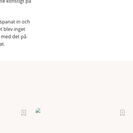
ite konstigt på
 spanat in och
t blev inget
ss med det på
at.