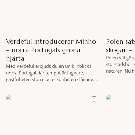
Verdeful introducerar Minho
Polen sat
– norra Portugals gröna
skogar – 
hjärta
Polen vill gör
storstadsbor 
Med Verdeful erbjuds du en unik inblick i
naturen. Nu h
norra Portugal där tempot är lugnare,
planerade så 
gästfriheten större och skönheten slående.
runt Wrocław.
Till fots eller på cykel, i din takt och med
elva större po
vykortsliknande omgivningar som
vidsträckta, 
bakgrund, upplever du regionen på bästa
anslutning til
sätt. Följ med på äventyr bland vingårdar,
fler människ
marknader och sagolika landskap – detta är
motionera
slow travel när det