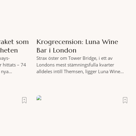
raket som
Krogrecension: Luna Wine
rheten
Bar i London
ways-
Strax öster om Tower Bridge, i ett av
 hittats – 74
Londons mest stämningsfulla kvarter
l nya
alldeles intill Themsen, ligger Luna Wine
ersiella
Bar. Här möter en ambitiös vinlista en meny
gplanet
som är skapad för att delas – och två plus
its 610 meter
två är lika med en riktigt fullträff. Shad
r efter
Thames är ett både historiskt spännande
BC skriver att
och stämningsfullt kvarter. De gamla
juni i år med