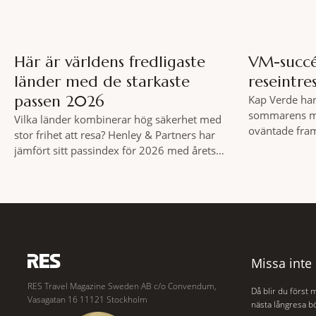
Här är världens fredligaste
VM-succé
länder med de starkaste
reseintre
passen 2026
Kap Verde har
sommarens me
Vilka länder kombinerar hög säkerhet med
oväntade fram
stor frihet att resa? Henley & Partners har
svenska resea
jämfört sitt passindex för 2026 med årets
bokningstryck 
Global Peace Index, som tas fram av
Mellan den 6-1
Institute for Economics and Peace.
veckan en ökn
Resultatet är en lista över länder som både
bokningar til
hör till världens fredligaste och har några av
motsvarande 
de mest kraftfulla passen. Trots att
Missa inte
RES Travel Magazine Sweden AB c/o Convendum,
Då blir du först 
Vasagatan 16 11121 Stockholm
nästa långresa bö