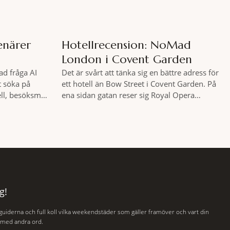
enärer
Hotellrecension: NoMad
London i Covent Garden
ad fråga AI
Det är svårt att tänka sig en bättre adress för
t söka på
ett hotell än Bow Street i Covent Garden. På
ell, besöksmål
ena sidan gatan reser sig Royal Opera
er arbeta med
House. På den andra står en massiv
andlade det
stenbyggnad som i nästan tre sekel var en
andlar det
plats dit människor släpades mot sin vilja.
sar för och
Här har Oscar Wilde stått inför rätta.
s,
g!
 guiderna och full koll vilka weekendstäder som gäller framöver och vart din
, med andra ord.