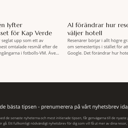
n lyfter
AI förändrar hur res
sset för Kap Verde
väljer hotell
 seglat upp som ett av
Resenärer börjar i allt högre gr
st omtalade resmål efter de
om semestertips i stället för at
gångarna i fotbolls-VM. Även
Google. Det förändrar hur hot
rrangörer ser ett ökat
och andra turistföretag behöv
till ögruppen inför vintern.
sin digitala synlighet. – Förr h
7 juli såg Ving den första
om sökmotoroptimering. Nu h
ing på 23 procent i antalet
om att AI ska förstå vem vi pas
l Kap Verde-ön Sal jämfört med
när den ska rekommendera os
vecka i
 de bästa tipsen - prenumerera på vårt nyhetsbrev ida
med de senaste nyheterna och mest initierade tipsen, får genvägarna till de nyaste
r gå. Ett fullkomligt nödvändigt nyhetsbrev för dig som vill få ut mer av dina resor