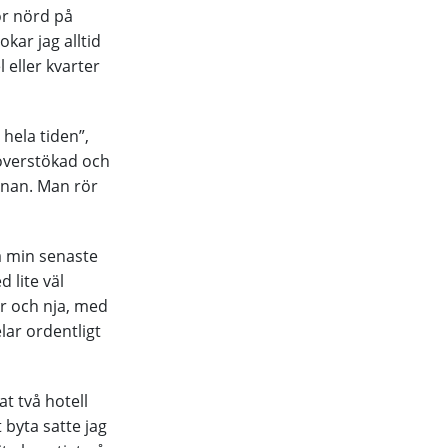
tor nörd på
kar jag alltid
l eller kvarter
 hela tiden”,
 överstökad och
annan. Man rör
På min senaste
 lite väl
er och nja, med
elar ordentligt
t två hotell
t byta satte jag