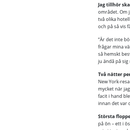
Jag tillhör sk
området. Om ja
två olika hotel
och på så vis f
”Är det inte bö
frågar mina vä
så hemskt besvä
ju ändå på sig
Två nätter pe
New York-resa 
mycket när jag
facit i hand bl
innan det var da
Största flopp
på ön – ett i ö