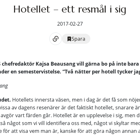
Hotellet – ett resmål i sig
2017-02-27
Spara
S chefredaktör Kajsa Beausang vill gärna bo på inte bara 
nder en semestervistelse. “Två nätter per hotell tycker j
sang
udet.
Hotellets innersta väsen, men i dag är det få som nöjer
 vissa av dagens resenärer är det faktiskt hotellet, snarare än
avgör vart färden går. Hotellet är en upplevelse i sig, men d
så något som vi vill identifiera oss med, något vi skyltar med
 för att visa vem man är, kanske för att göra någon annan