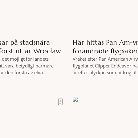
sar på stadsnära
Här hittas Pan Am-v
först ut är Wrocław
förändrade flygsäke
a det möjligt för landets
Vraket efter Pan American Air
att vara betydligt närmare
flygplanet Clipper Endeavor har
ar den första av elva
år efter olyckan som bidrog til
kallade samhällsskogar invigts
säkerhetsregler inom det komm
 Satsningen omfattar totalt
flyget. Vraket av passagerarfly
lska städer och ska resultera i
Clipper Endeavor har återfunn
skyddade skogsområden i direkt
under Atlantens yta, drygt 74 å
l urbana miljöer. Tanken är att
olyckan utanför Puerto Rico. B
or ska kunna promenera,
flygplanet lokaliserades den 2 
hjälp