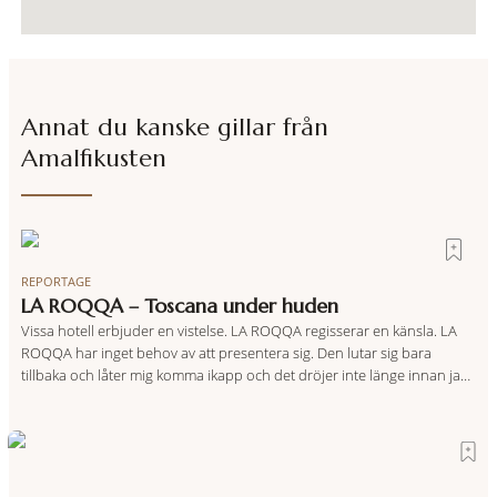
Annat du kanske gillar från
Amalfikusten
REPORTAGE
LA ROQQA – Toscana under huden
Vissa hotell erbjuder en vistelse. LA ROQQA regisserar en känsla. LA
ROQQA har inget behov av att presentera sig. Den lutar sig bara
tillbaka och låter mig komma ikapp och det dröjer inte länge innan jag
inser att hotellet har en alldeles egen koreografi. Ovanför Porto
Ercoles pastellfasader, där hamnen rör sig i långsamma bågformer