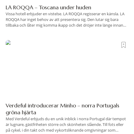
LA ROQQA – Toscana under huden
Vissa hotell erbjuder en vistelse. LA ROQQA regisserar en känsla. LA
ROQQA har inget behov av att presentera sig. Den lutar sig bara
tillbaka och låter mig komma ikapp och det dröjer inte länge innan
jag inser att hotellet har en alldeles egen koreografi. Ovanför Porto
Ercoles pastellfasader, där hamnen rör sig i långsamma bågformer
Verdeful introducerar Minho – norra Portugals
gröna hjärta
Med Verdeful erbjuds du en unik inblick i norra Portugal där tempot
är lugnare, gästfriheten större och skönheten slående. Till fots eller
på cykel, i din takt och med vykortsliknande omgivningar som