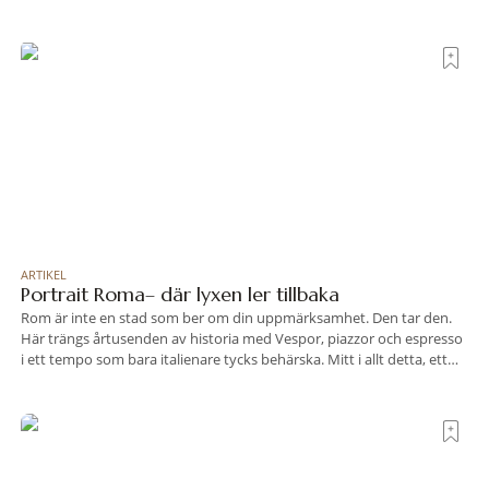
bakgrund, upplever du regionen på bästa sätt. Följ med på äventyr
bland vingårdar, marknader och sagolika landskap – detta är slow
travel när det
ARTIKEL
Portrait Roma– där lyxen ler tillbaka
Rom är inte en stad som ber om din uppmärksamhet. Den tar den.
Här trängs årtusenden av historia med Vespor, piazzor och espresso
i ett tempo som bara italienare tycks behärska. Mitt i allt detta, ett
stenkast från Spanska trappan, gömmer sig Portrait Roma – ett
hotell som lyckas med den smått osannolika bedriften att