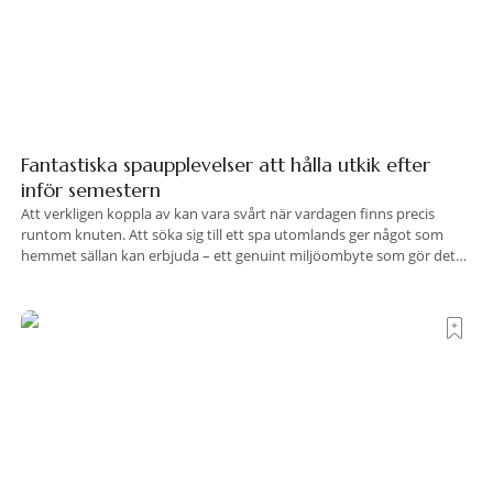
Fantastiska spaupplevelser att hålla utkik efter
inför semestern
Att verkligen koppla av kan vara svårt när vardagen finns precis
runtom knuten. Att söka sig till ett spa utomlands ger något som
hemmet sällan kan erbjuda – ett genuint miljöombyte som gör det
lättare att nå det där tillståndet av lugn och harmoni. I en gedigen
spamiljö har du proffs som vet exakt vilka