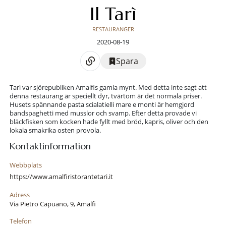
Il Tarì
RESTAURANGER
2020-08-19
Spara
Tarì var sjörepubliken Amalfis gamla mynt. Med detta inte sagt att
denna restaurang är speciellt dyr, tvärtom är det normala priser.
Husets spännande pasta scialatielli mare e monti är hemgjord
bandspaghetti med musslor och svamp. Efter detta provade vi
bläckfisken som kocken hade fyllt med bröd, kapris, oliver och den
lokala smakrika osten provola.
Kontaktinformation
Webbplats
https://www.amalfiristorantetari.it
Adress
Via Pietro Capuano, 9, Amalfi
Telefon