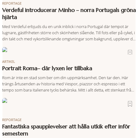
REPORTAGE
Verdeful introducerar Minho – norra Portugals gröna
hjärta
Med Verdeful erbjuds du en unik inblick i norra Portugal där tempot är
lugnare, gästfriheten större och skönheten slående. Till fots eller på cykel, i
din takt och med vykortsliknande omgivningar som bakgrund, upplever du
regionen på bästa sätt. Följ med på äventyr bland vingårdar, marknader
och sagolika landskap – detta är slow travel när det
ARTIKEL
Portrait Roma– där lyxen ler tillbaka
Rom är inte en stad som ber om din uppmärksamhet. Den tar den. Här
trängs årtusenden av historia med Vespor, piazzor och espresso i ett
tempo som bara italienare tycks behärska. Mitt i allt detta, ett stenkast från
Spanska trappan, gömmer sig Portrait Roma – ett hotell som lyckas med
den smått osannolika bedriften att
REPORTAGE
Fantastiska spaupplevelser att hålla utkik efter inför
semestern