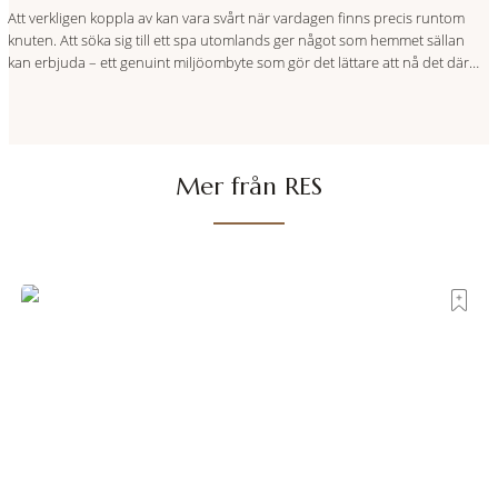
Att verkligen koppla av kan vara svårt när vardagen finns precis runtom
knuten. Att söka sig till ett spa utomlands ger något som hemmet sällan
kan erbjuda – ett genuint miljöombyte som gör det lättare att nå det där
tillståndet av lugn och harmoni. I en gedigen spamiljö har du proffs som
vet exakt vilka
Mer från RES