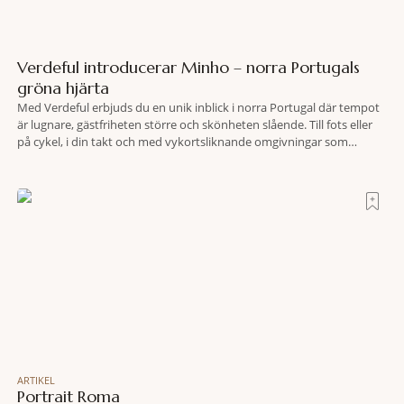
Verdeful introducerar Minho – norra Portugals
gröna hjärta
Med Verdeful erbjuds du en unik inblick i norra Portugal där tempot
är lugnare, gästfriheten större och skönheten slående. Till fots eller
på cykel, i din takt och med vykortsliknande omgivningar som
bakgrund, upplever du regionen på bästa sätt. Följ med på äventyr
bland vingårdar, marknader och sagolika landskap – detta är slow
travel när det
ARTIKEL
Portrait Roma