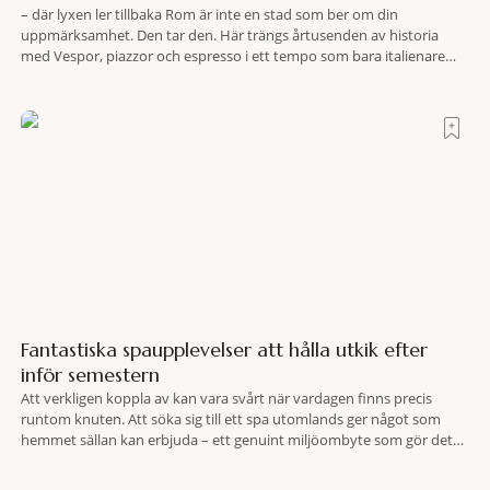
– där lyxen ler tillbaka Rom är inte en stad som ber om din
uppmärksamhet. Den tar den. Här trängs årtusenden av historia
med Vespor, piazzor och espresso i ett tempo som bara italienare
tycks behärska. Mitt i allt detta, ett stenkast från Spanska trappan,
gömmer sig Portrait Roma – ett hotell som lyckas med
Fantastiska spaupplevelser att hålla utkik efter
inför semestern
Att verkligen koppla av kan vara svårt när vardagen finns precis
runtom knuten. Att söka sig till ett spa utomlands ger något som
hemmet sällan kan erbjuda – ett genuint miljöombyte som gör det
lättare att nå det där tillståndet av lugn och harmoni. I en gedigen
spamiljö har du proffs som vet exakt vilka