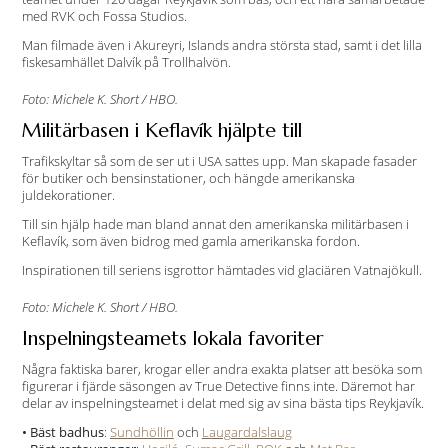
med RVK och Fossa Studios.
Man filmade även i Akureyri, Islands andra största stad, samt i det lilla
fiskesamhället Dalvík på Trollhalvön.
Foto: Michele K. Short / HBO.
Militärbasen i Keflavík hjälpte till
Trafikskyltar så som de ser ut i USA sattes upp. Man skapade fasader
för butiker och bensinstationer, och hängde amerikanska
juldekorationer.
Till sin hjälp hade man bland annat den amerikanska militärbasen i
Keflavík, som även bidrog med gamla amerikanska fordon.
Inspirationen till seriens isgrottor hämtades vid glaciären Vatnajökull.
Foto: Michele K. Short / HBO.
Inspelningsteamets lokala favoriter
Några faktiska barer, krogar eller andra exakta platser att besöka som
figurerar i fjärde säsongen av True Detective finns inte. Däremot har
delar av inspelningsteamet i delat med sig av sina bästa tips Reykjavík.
•
Bäst badhus
:
Sundhöllin
och
Laugardalslaug