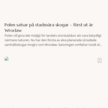
Polen satsar på stadsnära skogar – först ut är
Wrocław
Polen vill göra det möjligt för landets storstadsbor att vara betydligt
närmare naturen. Nu har den första av elva planerade så kallade
samhällsskogar invigts runt Wrocław. Satsningen omfattar totalt elva
större polska städer och ska resultera i vidsträckta, skyddade
skogsområden i direkt anslutning till urbana miljöer. Tanken är att
fler människor ska kunna promenera, motionera