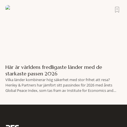
spännande och stämningsfullt kvarter. De gamla
Här är världens fredligaste länder med de
starkaste passen 2026
Vilka länder kombinerar hög säkerhet med stor frihet att resa?
Henley & Partners har jämfört sitt passindex för 2026 med årets
Global Peace Index, som tas fram av Institute for Economics and
Peace. Resultatet är en lista över länder som både hör till världens
fredligaste och har några av de mest kraftfulla passen. Trots att