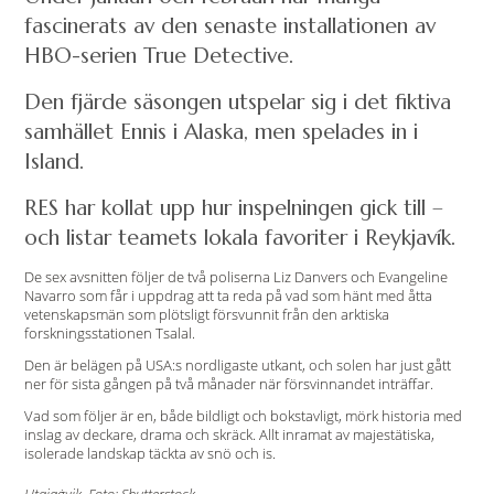
fascinerats av den senaste installationen av
HBO-serien True Detective.
Den fjärde säsongen utspelar sig i det fiktiva
samhället Ennis i Alaska, men spelades in i
Island.
RES har kollat upp hur inspelningen gick till –
och listar teamets lokala favoriter i Reykjavík.
De sex avsnitten följer de två poliserna Liz Danvers och Evangeline
Navarro som får i uppdrag att ta reda på vad som hänt med åtta
vetenskapsmän som plötsligt försvunnit från den arktiska
forskningsstationen Tsalal.
Den är belägen på USA:s nordligaste utkant, och solen har just gått
ner för sista gången på två månader när försvinnandet inträffar.
Vad som följer är en, både bildligt och bokstavligt, mörk historia med
inslag av deckare, drama och skräck. Allt inramat av majestätiska,
isolerade landskap täckta av snö och is.