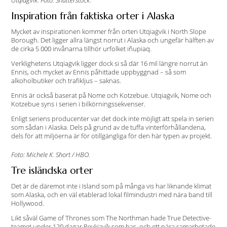
Utqiaġvik. Foto: Shutterstock.
Inspiration från faktiska orter i Alaska
Mycket av inspirationen kommer från orten Utqiaġvik i North Slope
Borough. Det ligger allra längst norrut i Alaska och ungefär hälften av
de cirka 5 000 invånarna tillhör urfolket iñupiaq.
Verklighetens Utqiaġvik ligger dock si så där 16 mil längre norrut än
Ennis, och mycket av Ennis påhittade uppbyggnad – så som
alkoholbutiker och trafikljus – saknas.
Ennis är också baserat på Nome och Kotzebue. Utqiaġvik, Nome och
Kotzebue syns i serien i bilkörningssekvenser.
Enligt seriens producenter var det dock inte möjligt att spela in serien
som sådan i Alaska. Dels på grund av de tuffa vinterförhållandena,
dels för att miljöerna är för otillgängliga för den här typen av projekt.
Foto: Michele K. Short / HBO.
Tre isländska orter
Det är de däremot inte i Island som på många vis har liknande klimat
som Alaska, och en väl etablerad lokal filmindustri med nära band till
Hollywood.
Likt såväl Game of Thrones som The Northman hade True Detective-
teamet under 120 dagar Reykjavík som bas, och ett nära samarbetade