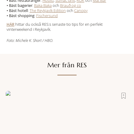
•
Bäst restauranger
:
Hosiló
,
Sumac Grill
,
ROK
och
Mat Bar
•
Bäst bagerier
:
Baka Baka
och
Brauð og co
•
Bäst hotell
:
The Reykjavík Edition
och
Canopy
•
Bäst shopping
:
Fischersund
HÄR
hittar du också RES:s senaste tio tips för en perfekt
vinterweekend i Reykjavík.
Foto: Michele K. Short / HBO.
Mer från RES