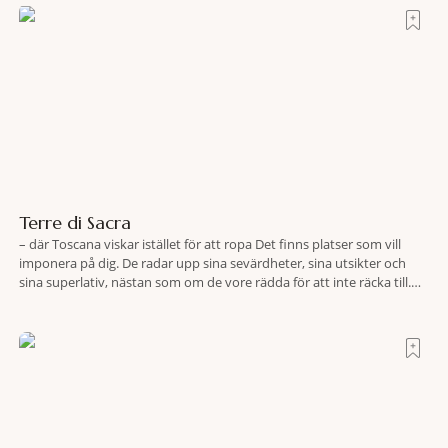
Terre di Sacra
– där Toscana viskar istället för att ropa Det finns platser som vill
imponera på dig. De radar upp sina sevärdheter, sina utsikter och
sina superlativ, nästan som om de vore rädda för att inte räcka till.
Och så finns det Terre di Sacra. En oas som lyckats gömma sig i ett
land som de