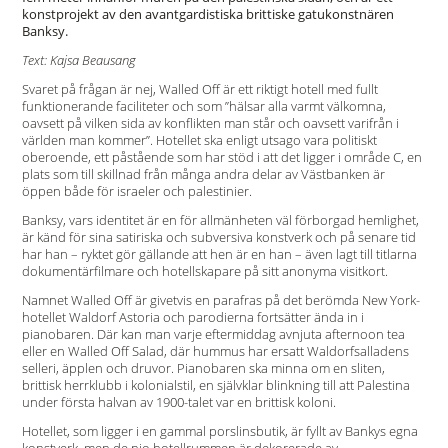
konstprojekt av den avantgardistiska brittiske gatukonstnären
Banksy.
Text: Kajsa Beausang
Svaret på frågan är nej, Walled Off är ett riktigt hotell med fullt
funktionerande faciliteter och som ”hälsar alla varmt välkomna,
oavsett på vilken sida av konflikten man står och oavsett varifrån i
världen man kommer”. Hotellet ska enligt utsago vara politiskt
oberoende, ett påstående som har stöd i att det ligger i område C, en
plats som till skillnad från många andra delar av Västbanken är
öppen både för israeler och palestinier.
Banksy, vars identitet är en för allmänheten väl förborgad hemlighet,
är känd för sina satiriska och subversiva konstverk och på senare tid
har han – ryktet gör gällande att hen är en han – även lagt till titlarna
dokumentärfilmare och hotellskapare på sitt anonyma visitkort.
Namnet Walled Off är givetvis en parafras på det berömda New York-
hotellet Waldorf Astoria och parodierna fortsätter ända in i
pianobaren. Där kan man varje eftermiddag avnjuta afternoon tea
eller en Walled Off Salad, där hummus har ersatt Waldorfsalladens
selleri, äpplen och druvor. Pianobaren ska minna om en sliten,
brittisk herrklubb i kolonialstil, en självklar blinkning till att Palestina
under första halvan av 1900-talet var en brittisk koloni.
Hotellet, som ligger i en gammal porslinsbutik, är fyllt av Bankys egna