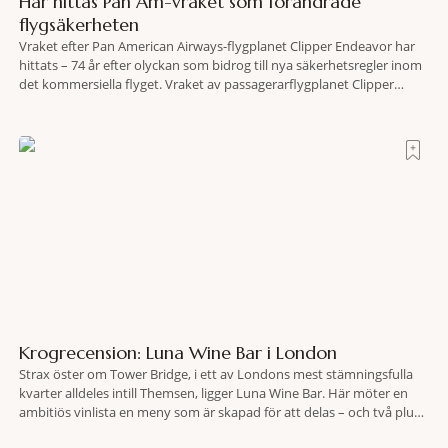
Här hittas Pan Am-vraket som förändrade
flygsäkerheten
Vraket efter Pan American Airways-flygplanet Clipper Endeavor har
hittats – 74 år efter olyckan som bidrog till nya säkerhetsregler inom
det kommersiella flyget. Vraket av passagerarflygplanet Clipper
Endeavor har återfunnits 610 meter under Atlantens yta, drygt 74 år
efter olyckan utanför Puerto Rico. BBC skriver att flygplanet
lokaliserades den 2 juni i år med hjälp
Krogrecension: Luna Wine Bar i London
Strax öster om Tower Bridge, i ett av Londons mest stämningsfulla
kvarter alldeles intill Themsen, ligger Luna Wine Bar. Här möter en
ambitiös vinlista en meny som är skapad för att delas – och två plus
två är lika med en riktigt fullträff. Shad Thames är ett både historiskt