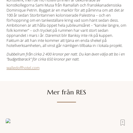
konstverk, men de nio hotellrummen är dekorerade av
konstkollegorna Sami Musa från Ramallah och franskkanadensiska
Dominique Petrin. Bygget är en markör för att påminna om att det är
100 år sedan Storbritannien koloniserade Palestina – och en
förhoppning om en tankeställare kring vad som hänt sedan dess.
Ambitionen är att hålla öppet hela jubileumsåret – ”kanske längre, om
folk kommer” – och trycket på rummen har varit stort sedan
öppnandet i mars i år. Däremot blir Banksy inte rik på kuppen.
Faktum är att han inte kommer att tjäna en enda shekel på
hotellverksamheten, all vinst går nämligen tillbaka in i lokala projekt.
Dubbelrum från cirka 2 400 kronor per natt. Du kan även välja att bo i en
”budgetbarack” för cirka 650 kronor per natt.
walledoffhotel.com
Mer från RES