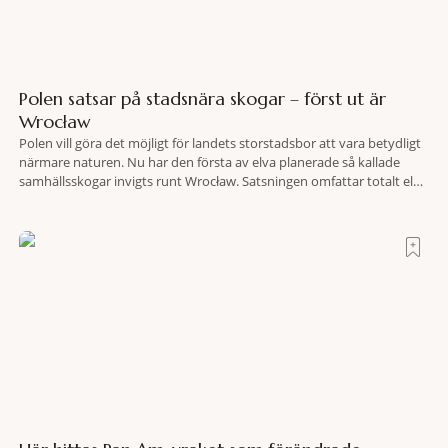
Polen satsar på stadsnära skogar – först ut är
Wrocław
Polen vill göra det möjligt för landets storstadsbor att vara betydligt
närmare naturen. Nu har den första av elva planerade så kallade
samhällsskogar invigts runt Wrocław. Satsningen omfattar totalt elva
större polska städer och ska resultera i vidsträckta, skyddade
skogsområden i direkt anslutning till urbana miljöer. Tanken är att
fler människor ska kunna promenera, motionera