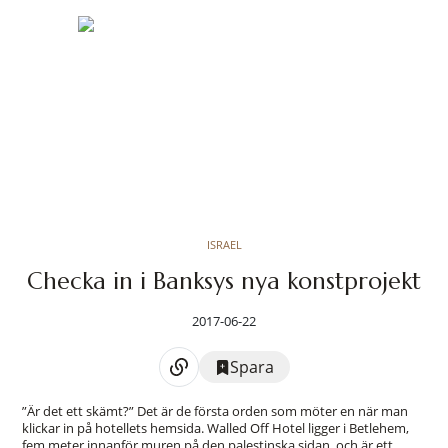
ISRAEL
Checka in i Banksys nya konstprojekt
2017-06-22
Spara
”Är det ett skämt?” Det är de första orden som möter en när man
klickar in på hotellets hemsida. Walled Off Hotel ligger i Betlehem,
fem meter innanför muren på den palestinska sidan, och är ett