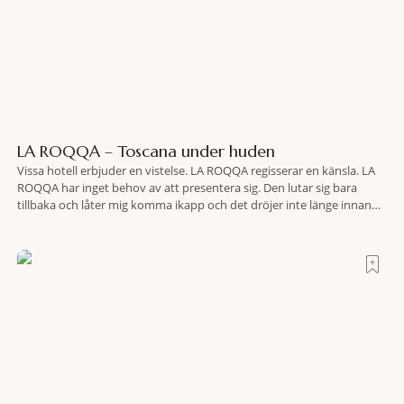
LA ROQQA – Toscana under huden
Vissa hotell erbjuder en vistelse. LA ROQQA regisserar en känsla. LA
ROQQA har inget behov av att presentera sig. Den lutar sig bara
tillbaka och låter mig komma ikapp och det dröjer inte länge innan
jag inser att hotellet har en alldeles egen koreografi. Ovanför Porto
Ercoles pastellfasader, där hamnen rör sig i långsamma bågformer