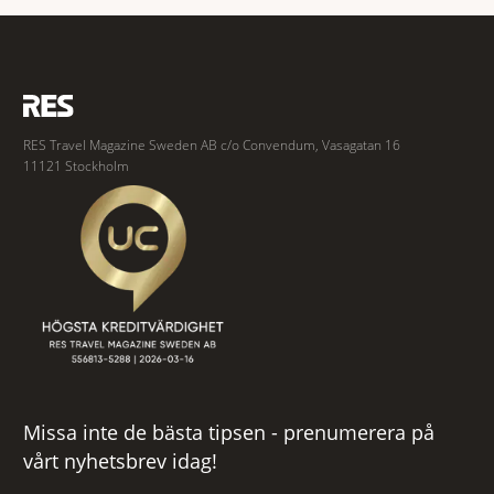
spännande och stämningsfullt kvarter. De gamla
RES Travel Magazine Sweden AB c/o Convendum, Vasagatan 16
11121 Stockholm
Missa inte de bästa tipsen - prenumerera på
vårt nyhetsbrev idag!