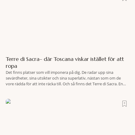
Terre di Sacra– där Toscana viskar istället för att
ropa
Det finns platser som vill imponera på dig. De radar upp sina
sevärdheter, sina utsikter och sina superlativ, nästan som om de
vore rädda för att inte räcka till. Och så finns det Terre di Sacra. En
oas som lyckats gömma sig i ett land som de flesta tror redan är
upptäckt. Jag befinner mig