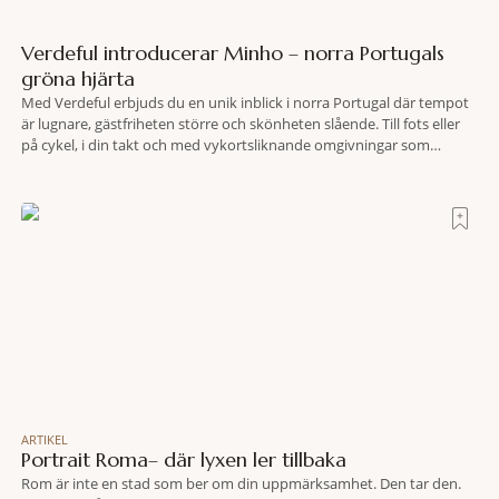
Verdeful introducerar Minho – norra Portugals
gröna hjärta
Med Verdeful erbjuds du en unik inblick i norra Portugal där tempot
är lugnare, gästfriheten större och skönheten slående. Till fots eller
på cykel, i din takt och med vykortsliknande omgivningar som
bakgrund, upplever du regionen på bästa sätt. Följ med på äventyr
bland vingårdar, marknader och sagolika landskap – detta är slow
travel när det
ARTIKEL
Portrait Roma– där lyxen ler tillbaka
Rom är inte en stad som ber om din uppmärksamhet. Den tar den.