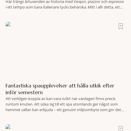
Här trängs årtusenden av historia med Vespor, piazzor och espresso
i ett tempo som bara italienare tycks behärska. Mitt i allt detta, ett
stenkast från Spanska trappan, gömmer sig Portrait Roma – ett
hotell som lyckas med den smått osannolika bedriften att
Fantastiska spaupplevelser att hålla utkik efter
inför semestern
Att verkligen koppla av kan vara svårt när vardagen finns precis
runtom knuten. Att söka sig till ett spa utomlands ger något som
hemmet sällan kan erbjuda – ett genuint miljöombyte som gör det
lättare att nå det där tillståndet av lugn och harmoni. I en gedigen
spamiljö har du proffs som vet exakt vilka