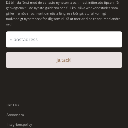
Då blir du först med de senaste nyheterna och mest initierade tipsen, får
genvägarna till de nyaste guiderna och full koll vilka weekendstäder som
gäller framöver och vart din nästa långresa bör gå. Ett fullkomligt
nödvändigt nyhetsbrev för dig som vill få ut mer av dina resor, med andra
ord.
ja,tack!
Om Oss
Annonsera
Integritetspolicy