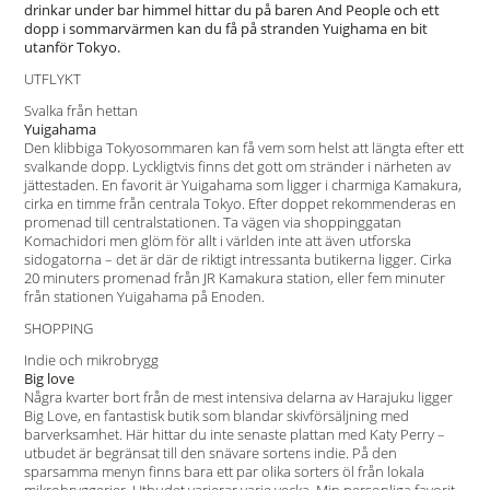
drinkar under bar himmel hittar du på baren And People och ett
dopp i sommarvärmen kan du få på stranden Yuighama en bit
utanför Tokyo.
UTFLYKT
Svalka från hettan
Yuigahama
Den klibbiga Tokyosommaren kan få vem som helst att längta efter ett
svalkande dopp. Lyckligtvis finns det gott om stränder i närheten av
jättestaden. En favorit är Yuigahama som ligger i charmiga Kamakura,
cirka en timme från centrala Tokyo. Efter doppet rekommenderas en
promenad till centralstationen. Ta vägen via shoppinggatan
Komachidori men glöm för allt i världen inte att även utforska
sidogatorna – det är där de riktigt intressanta butikerna ligger. Cirka
20 minuters promenad från JR Kamakura station, eller fem minuter
från stationen Yuigahama på Enoden.
SHOPPING
Indie och mikrobrygg
Big love
Några kvarter bort från de mest intensiva delarna av Harajuku ligger
Big Love, en fantastisk butik som blandar skivförsäljning med
barverksamhet. Här hittar du inte senaste plattan med Katy Perry –
utbudet är begränsat till den snävare sortens indie. På den
sparsamma menyn finns bara ett par olika sorters öl från lokala