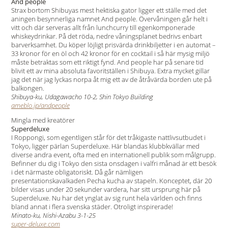
And people
Strax bortom Shibuyas mest hektiska gator ligger ett ställe med det
aningen besynnerliga namnet And people. Övervåningen går helt i
vitt och där serveras allt från lunchcurry till egenkomponerade
whiskeydrinkar. På det röda, nedre våningsplanet bedrivs enbart
barverksamhet. Du köper löjligt prisvärda drinkbiljetter i en automat –
33 kronor för en öl och 42 kronor för en cocktail i så här mysig miljö
måste betraktas som ett riktigt fynd. And people har på senare tid
blivit ett av mina absoluta favoritställen i Shibuya. Extra mycket gillar
jag det när jag lyckas norpa åt mig ett av de åtråvärda borden ute på
balkongen.
Shibuya-ku, Udagawacho 10-2, Shin Tokyo Building
ameblo.jp/andpeople
Mingla med kreatörer
Superdeluxe
I Roppongi, som egentligen står för det tråkigaste nattlivsutbudet i
Tokyo, ligger pärlan Superdeluxe. Här blandas klubbkvällar med
diverse andra event, ofta med en internationell publik som målgrupp.
Befinner du dig i Tokyo den sista onsdagen i valfri månad är ett besök
i det närmaste obligatoriskt. Då går nämligen
presentationskavalkaden Pecha kucha av stapeln. Konceptet, där 20
bilder visas under 20 sekunder vardera, har sitt ursprung här på
Superdeluxe. Nu har det ynglat av sig runt hela världen och finns
bland annat i flera svenska städer. Otroligt inspirerade!
Minato-ku, Nishi-Azabu 3-1-25
super-deluxe.com