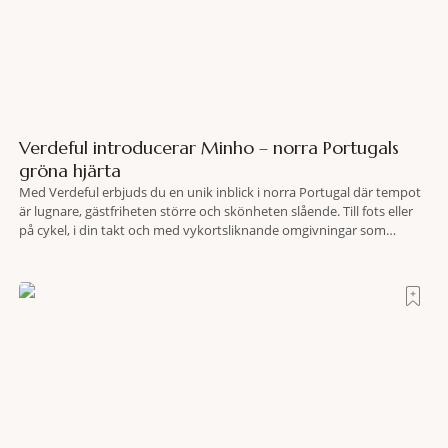
Verdeful introducerar Minho – norra Portugals
gröna hjärta
Med Verdeful erbjuds du en unik inblick i norra Portugal där tempot
är lugnare, gästfriheten större och skönheten slående. Till fots eller
på cykel, i din takt och med vykortsliknande omgivningar som
bakgrund, upplever du regionen på bästa sätt. Följ med på äventyr
bland vingårdar, marknader och sagolika landskap – detta är slow
travel när det