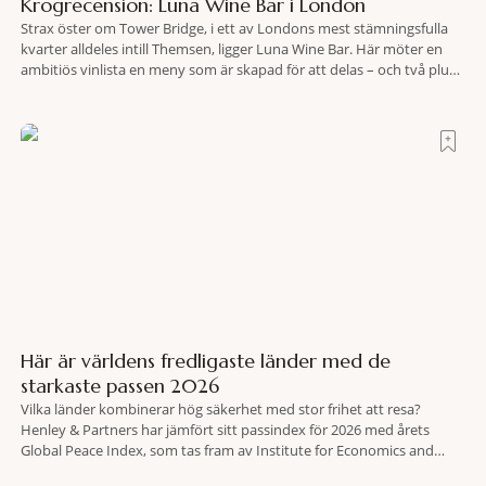
Krogrecension: Luna Wine Bar i London
Strax öster om Tower Bridge, i ett av Londons mest stämningsfulla
kvarter alldeles intill Themsen, ligger Luna Wine Bar. Här möter en
ambitiös vinlista en meny som är skapad för att delas – och två plus
två är lika med en riktigt fullträff. Shad Thames är ett både historiskt
spännande och stämningsfullt kvarter. De gamla
Här är världens fredligaste länder med de
starkaste passen 2026
Vilka länder kombinerar hög säkerhet med stor frihet att resa?
Henley & Partners har jämfört sitt passindex för 2026 med årets
Global Peace Index, som tas fram av Institute for Economics and
Peace. Resultatet är en lista över länder som både hör till världens