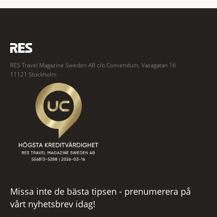
fredligaste och har några av de mest kraftfulla passen. Trots att
RES Travel Magazine Sweden AB c/o Convendum, Vasagatan 16
11121 Stockholm
Missa inte de bästa tipsen - prenumerera på
vårt nyhetsbrev idag!