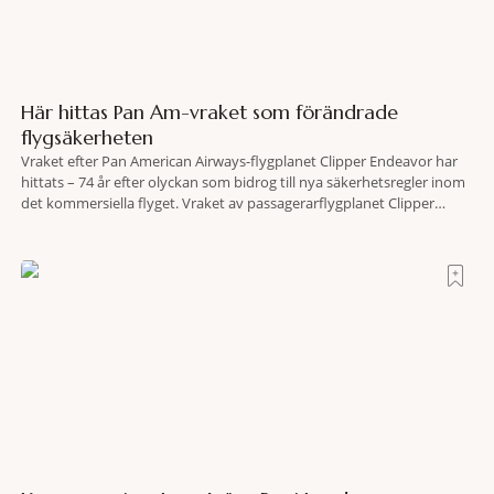
Här hittas Pan Am-vraket som förändrade
flygsäkerheten
Vraket efter Pan American Airways-flygplanet Clipper Endeavor har
hittats – 74 år efter olyckan som bidrog till nya säkerhetsregler inom
det kommersiella flyget. Vraket av passagerarflygplanet Clipper
Endeavor har återfunnits 610 meter under Atlantens yta, drygt 74 år
efter olyckan utanför Puerto Rico. BBC skriver att flygplanet
lokaliserades den 2 juni i år med hjälp