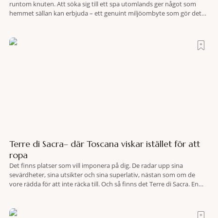
runtom knuten. Att söka sig till ett spa utomlands ger något som
hemmet sällan kan erbjuda – ett genuint miljöombyte som gör det
lättare att nå det där tillståndet av lugn och harmoni. I en gedigen
spamiljö har du proffs som vet exakt vilka
Terre di Sacra– där Toscana viskar istället för att
ropa
Det finns platser som vill imponera på dig. De radar upp sina
sevärdheter, sina utsikter och sina superlativ, nästan som om de
vore rädda för att inte räcka till. Och så finns det Terre di Sacra. En
oas som lyckats gömma sig i ett land som de flesta tror redan är
upptäckt. Jag befinner mig