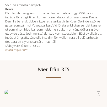
Shibuyas minsta dansgolv
Koala
För den danssugne som inte har lust att betala drygt 250 kronor i
inträde för att gå till en konventionell klubb rekommenderas Koala.
Den lilla baren/klubben ligger ett stenkast från Koen Dori, den större
gatan som går mot Yoyogiparken. Vid första anblicken ser det kanske
ut som vilken hipp bar som helst, men bakom en vägg döljer sig även
ett av de bästa (och minsta) dansgolven i stadsdelen. Bäst av allt är att
inträdet är gratis, så skulle inte dj:n för kvällen vara till belåtenhet är
det bara att styra kosan åt annat håll.
Shibuya-ku, Jinnan 1-13-15
koara-tokyo.com
Mer från RES