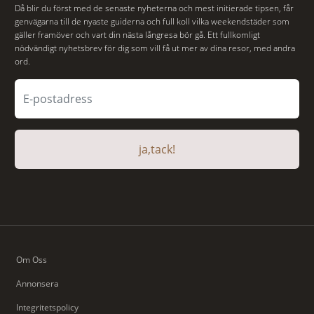
Då blir du först med de senaste nyheterna och mest initierade tipsen, får
genvägarna till de nyaste guiderna och full koll vilka weekendstäder som
gäller framöver och vart din nästa långresa bör gå. Ett fullkomligt
nödvändigt nyhetsbrev för dig som vill få ut mer av dina resor, med andra
ord.
ja,tack!
Om Oss
Annonsera
Integritetspolicy