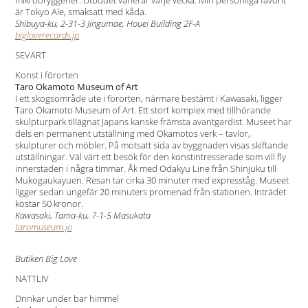
mikrobryggerier. Utbudet varierar varje vecka. Min personliga favorit
är Tokyo Ale, smaksatt med kåda.
Shibuya-ku, 2-31-3 Jingumae, Houei Building 2F-A
bigloverecords.jp
SEVÄRT
Konst i förorten
Taro Okamoto Museum of Art
I ett skogsområde ute i förorten, närmare bestämt i Kawasaki, ligger
Taro Okamoto Museum of Art. Ett stort komplex med tillhörande
skulpturpark tillägnat Japans kanske främsta avantgardist. Museet har
dels en permanent utställning med Okamotos verk – tavlor,
skulpturer och möbler. På motsatt sida av byggnaden visas skiftande
utställningar. Väl värt ett besök för den konstintresserade som vill fly
innerstaden i några timmar. Åk med Odakyu Line från Shinjuku till
Mukogaukayuen. Resan tar cirka 30 minuter med expresståg. Museet
ligger sedan ungefär 20 minuters promenad från stationen. Inträdet
kostar 50 kronor.
Kawasaki, Tama-ku, 7-1-5 Masukata
taromuseum.jo
Butiken Big Love
NATTLIV
Drinkar under bar himmel