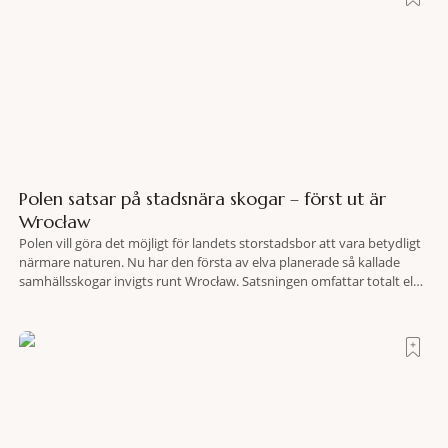
Polen satsar på stadsnära skogar – först ut är
Wrocław
Polen vill göra det möjligt för landets storstadsbor att vara betydligt
närmare naturen. Nu har den första av elva planerade så kallade
samhällsskogar invigts runt Wrocław. Satsningen omfattar totalt elva
större polska städer och ska resultera i vidsträckta, skyddade
skogsområden i direkt anslutning till urbana miljöer. Tanken är att
fler människor ska kunna promenera, motionera