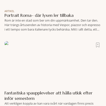
ARTIKEL
Portrait Roma– där lyxen ler tillbaka
Rom är inte en stad som ber om din uppmärksamhet. Den tar den.
Här trängs årtusenden av historia med Vespor, piazzor och espresso
i ett tempo som bara italienare tycks behärska. Mitt i allt detta, ett
stenkast från Spanska trappan, gömmer sig Portrait Roma – ett
hotell som lyckas med den smått osannolika bedriften att
Fantastiska spaupplevelser att hålla utkik efter
inför semestern
Att verkligen koppla av kan vara svårt när vardagen finns precis