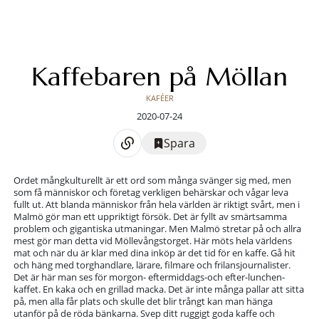
Kaffebaren på Möllan
KAFÉER
2020-07-24
Spara
Ordet mångkulturellt är ett ord som många svänger sig med, men
som få människor och företag verkligen behärskar och vågar leva
fullt ut. Att blanda människor från hela världen är riktigt svårt, men i
Malmö gör man ett uppriktigt försök. Det är fyllt av smärtsamma
problem och gigantiska utmaningar. Men Malmö stretar på och allra
mest gör man detta vid Möllevångstorget. Här möts hela världens
mat och när du är klar med dina inköp är det tid för en kaffe. Gå hit
och häng med torghandlare, lärare, filmare och frilansjournalister.
Det är här man ses för morgon- eftermiddags-och efter-lunchen-
kaffet. En kaka och en grillad macka. Det är inte många pallar att sitta
på, men alla får plats och skulle det blir trångt kan man hänga
utanför på de röda bänkarna. Svep ditt ruggigt goda kaffe och