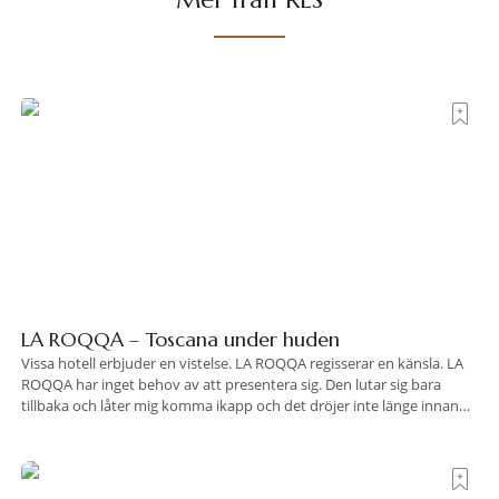
LA ROQQA – Toscana under huden
Vissa hotell erbjuder en vistelse. LA ROQQA regisserar en känsla. LA
ROQQA har inget behov av att presentera sig. Den lutar sig bara
tillbaka och låter mig komma ikapp och det dröjer inte länge innan
jag inser att hotellet har en alldeles egen koreografi. Ovanför Porto
Ercoles pastellfasader, där hamnen rör sig i långsamma bågformer