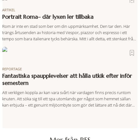
ARTIKEL
Portrait Roma– där lyxen ler tillbaka
Rom är inte en stad som ber om din uppmärksamhet. Den tar den. Här
trängs årtusenden av historia med Vespor, piazzor och espresso i ett
tempo som bara italienare tycks behärska. Mitt i allt detta, ett stenkast från
Spanska trappan, gömmer sig Portrait Roma – ett hotell som lyckas med
den smått osannolika bedriften att
REPORTAGE
Fantastiska spaupplevelser att hålla utkik efter inför
semestern
Att verkligen koppla av kan vara svårt när vardagen finns precis runtom
knuten. Att söka sig till ett spa utomlands ger något som hemmet sällan
kan erbjuda – ett genuint miljöombyte som gör det lättare att nå det där
tillståndet av lugn och harmoni. I en gedigen spamiljö har du proffs som
vet exakt vilka
Mer från RES