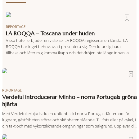
REPORTAGE
LA ROQQA – Toscana under huden
Vissa hotell erbjuder en vistelse. LA ROQQA regisserar en känsla. LA
ROQQA har inget behov av att presentera sig. Den lutar sig bara
tillbaka och låter mig komma ikapp och det dröjer inte länge innan jag
inser att hotellet har en alldeles egen koreografi. Ovanför Porto
Ercoles pastellfasader, där hamnen rör sig i långsamma bågformer
REPORTAGE
Verdeful introducerar Minho – norra Portugals gröna
hjärta
Med Verdeful erbjuds du en unik inblick i norra Portugal där tempot är
lugnare, gästfriheten större och skönheten slående. Till fots eller på cykel, i
din takt och med vykortsliknande omgivningar som bakgrund, upplever du
regionen på bästa sätt. Följ med på äventyr bland vingårdar, marknader
och sagolika landskap – detta är slow travel när det