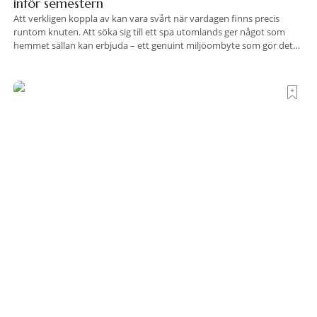
inför semestern
Att verkligen koppla av kan vara svårt när vardagen finns precis
runtom knuten. Att söka sig till ett spa utomlands ger något som
hemmet sällan kan erbjuda – ett genuint miljöombyte som gör det
lättare att nå det där tillståndet av lugn och harmoni. I en gedigen
spamiljö har du proffs som vet exakt vilka
Terre di Sacra– där Toscana viskar istället för att
ropa
Det finns platser som vill imponera på dig. De radar upp sina
sevärdheter, sina utsikter och sina superlativ, nästan som om de
vore rädda för att inte räcka till. Och så finns det Terre di Sacra. En
oas som lyckats gömma sig i ett land som de flesta tror redan är