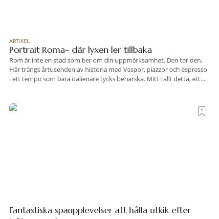
ARTIKEL
Portrait Roma– där lyxen ler tillbaka
Rom är inte en stad som ber om din uppmärksamhet. Den tar den.
Här trängs årtusenden av historia med Vespor, piazzor och espresso
i ett tempo som bara italienare tycks behärska. Mitt i allt detta, ett
stenkast från Spanska trappan, gömmer sig Portrait Roma – ett
hotell som lyckas med den smått osannolika bedriften att
Fantastiska spaupplevelser att hålla utkik efter