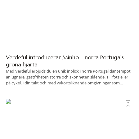
Verdeful introducerar Minho – norra Portugals
gröna hjärta
Med Verdeful erbjuds du en unik inblick i norra Portugal där tempot
är lugnare, gästfriheten större och skönheten slående. Till fots eller
på cykel, i din takt och med vykortsliknande omgivningar som
bakgrund, upplever du regionen på bästa sätt. Följ med på äventyr
bland vingårdar, marknader och sagolika landskap – detta är slow
travel när det