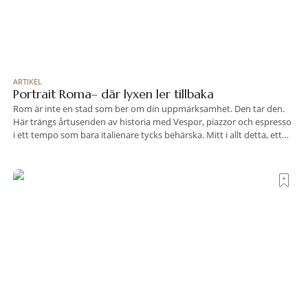
ARTIKEL
Portrait Roma– där lyxen ler tillbaka
Rom är inte en stad som ber om din uppmärksamhet. Den tar den.
Här trängs årtusenden av historia med Vespor, piazzor och espresso
i ett tempo som bara italienare tycks behärska. Mitt i allt detta, ett
stenkast från Spanska trappan, gömmer sig Portrait Roma – ett
hotell som lyckas med den smått osannolika bedriften att