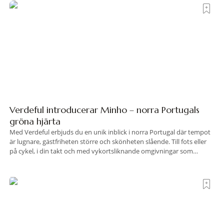
Verdeful introducerar Minho – norra Portugals
gröna hjärta
Med Verdeful erbjuds du en unik inblick i norra Portugal där tempot
är lugnare, gästfriheten större och skönheten slående. Till fots eller
på cykel, i din takt och med vykortsliknande omgivningar som
bakgrund, upplever du regionen på bästa sätt. Följ med på äventyr
bland vingårdar, marknader och sagolika landskap – detta är slow
travel när det