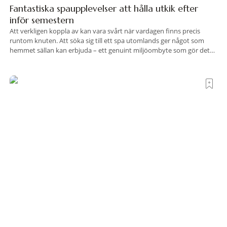
Fantastiska spaupplevelser att hålla utkik efter
inför semestern
Att verkligen koppla av kan vara svårt när vardagen finns precis
runtom knuten. Att söka sig till ett spa utomlands ger något som
hemmet sällan kan erbjuda – ett genuint miljöombyte som gör det
lättare att nå det där tillståndet av lugn och harmoni. I en gedigen
spamiljö har du proffs som vet exakt vilka
Terre di Sacra– där Toscana viskar istället för att
ropa
Det finns platser som vill imponera på dig. De radar upp sina
sevärdheter, sina utsikter och sina superlativ, nästan som om de