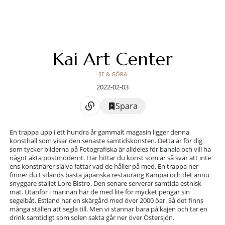
Kai Art Center
SE & GÖRA
2022-02-03
Spara
En trappa upp i ett hundra år gammalt magasin ligger denna
konsthall som visar den senaste samtidskonsten. Detta är för dig
som tycker bilderna på Fotografiska är alldeles för banala och vill ha
något äkta postmodernt. Här hittar du konst som är så svår att inte
ens konstnärer själva fattar vad de håller på med. En trappa ner
finner du Estlands bästa japanska restaurang Kampai och det ännu
snyggare stället Lore Bistro. Den senare serverar samtida estnisk
mat. Utanför i marinan har de med lite för mycket pengar sin
segelbåt. Estland har en skärgård med över 2000 öar. Så det finns
många ställen att segla till. Men vi stannar bara på kajen och tar en
drink samtidigt som solen sakta går ner över Östersjön.