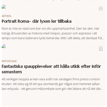
regionen på bästa sätt. Följ med på äventyr bland vingårdar, marknader
och sagolika landskap – detta är slow travel när det
ARTIKEL
Portrait Roma– där lyxen ler tillbaka
Rom är inte en stad som ber om din uppmärksamhet. Den tar den. Här
trängs årtusenden av historia med Vespor, piazzor och espresso i ett
tempo som bara italienare tycks behärska. Mitt i allt detta, ett stenkast från
Spanska trappan, gömmer sig Portrait Roma – ett hotell som lyckas med
den smått osannolika bedriften att
REPORTAGE
Fantastiska spaupplevelser att hålla utkik efter inför
semestern
Att verkligen koppla av kan vara svårt när vardagen finns precis runtom
knuten. Att söka sig till ett spa utomlands ger något som hemmet sällan
kan erbjuda – ett genuint miljöombyte som gör det lättare att nå det där
tillståndet av lugn och harmoni. I en gedigen spamiljö har du proffs som
vet exakt vilka