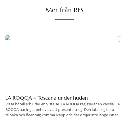
Mer från RES
LA ROQQA – Toscana under huden
Vissa hotell erbjuder en vistelse. LA ROQQA regisserar en känsla. LA
ROQQA har inget behov av att presentera sig. Den lutar sig bara
tillbaka och låter mig komma ikapp och det dröjer inte länge innan
jag inser att hotellet har en alldeles egen koreografi. Ovanför Porto
Ercoles pastellfasader, där hamnen rör sig i långsamma bågformer