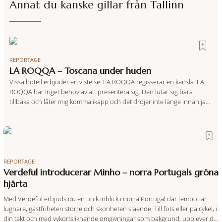
Annat du kanske gillar från
Tallinn
REPORTAGE
LA ROQQA – Toscana under huden
Vissa hotell erbjuder en vistelse. LA ROQQA regisserar en känsla. LA
ROQQA har inget behov av att presentera sig. Den lutar sig bara
tillbaka och låter mig komma ikapp och det dröjer inte länge innan jag
inser att hotellet har en alldeles egen koreografi. Ovanför Porto
Ercoles pastellfasader, där hamnen rör sig i långsamma bågformer
REPORTAGE
Verdeful introducerar Minho – norra Portugals gröna
hjärta
Med Verdeful erbjuds du en unik inblick i norra Portugal där tempot är
lugnare, gästfriheten större och skönheten slående. Till fots eller på cykel, i
din takt och med vykortsliknande omgivningar som bakgrund, upplever du