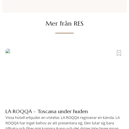
vet exakt vilka
Mer från RES
LA ROQQA – Toscana under huden
Vissa hotell erbjuder en vistelse. LA ROQQA regisserar en känsla. LA
ROQQA har inget behov av att presentera sig. Den lutar sig bara
tillbaka och låter mig komma ikapp och det dröjer inte länge innan