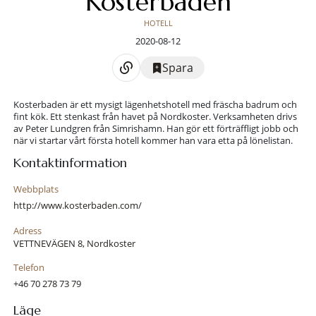
Kosterbaden
HOTELL
2020-08-12
Spara
Kosterbaden är ett mysigt lägenhetshotell med fräscha badrum och
fint kök. Ett stenkast från havet på Nordkoster. Verksamheten drivs
av Peter Lundgren från Simrishamn. Han gör ett förträffligt jobb och
när vi startar vårt första hotell kommer han vara etta på lönelistan.
Kontaktinformation
Webbplats
http://www.kosterbaden.com/
Adress
VETTNEVÄGEN 8, Nordkoster
Telefon
+46 70 278 73 79
Läge