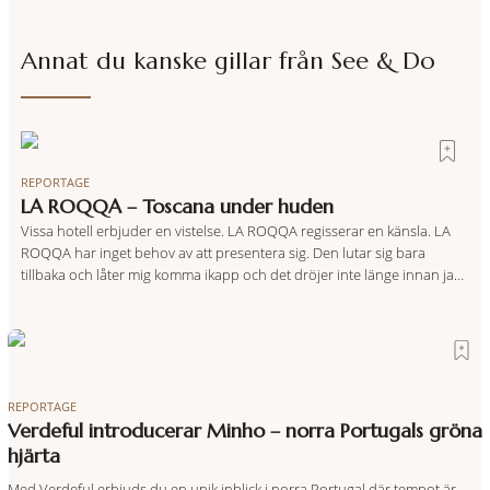
Annat du kanske gillar från
See & Do
REPORTAGE
LA ROQQA – Toscana under huden
Vissa hotell erbjuder en vistelse. LA ROQQA regisserar en känsla. LA
ROQQA har inget behov av att presentera sig. Den lutar sig bara
tillbaka och låter mig komma ikapp och det dröjer inte länge innan jag
inser att hotellet har en alldeles egen koreografi. Ovanför Porto
Ercoles pastellfasader, där hamnen rör sig i långsamma bågformer
REPORTAGE
Verdeful introducerar Minho – norra Portugals gröna
hjärta
Med Verdeful erbjuds du en unik inblick i norra Portugal där tempot är