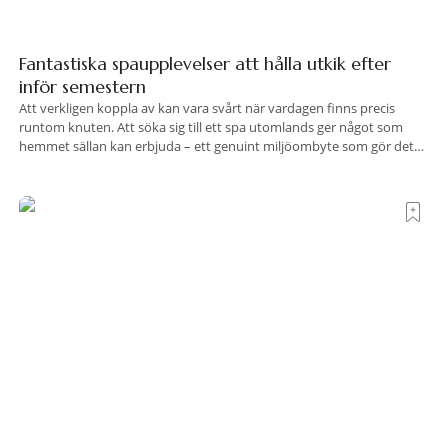
Fantastiska spaupplevelser att hålla utkik efter
inför semestern
Att verkligen koppla av kan vara svårt när vardagen finns precis
runtom knuten. Att söka sig till ett spa utomlands ger något som
hemmet sällan kan erbjuda – ett genuint miljöombyte som gör det
lättare att nå det där tillståndet av lugn och harmoni. I en gedigen
spamiljö har du proffs som vet exakt vilka
Terre di Sacra– där Toscana viskar istället för att
ropa