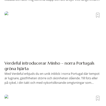
jag inser att hotellet har en alldeles egen koreografi. Ovanför Porto
Ercoles pastellfasader, där hamnen rör sig i långsamma bågformer
Verdeful introducerar Minho – norra Portugals
gröna hjärta
Med Verdeful erbjuds du en unik inblick i norra Portugal där tempot
är lugnare, gästfriheten större och skönheten slående. Till fots eller
på cykel, i din takt och med vykortsliknande omgivningar som
bakgrund, upplever du regionen på bästa sätt. Följ med på äventyr
bland vingårdar, marknader och sagolika landskap – detta är slow
travel när det