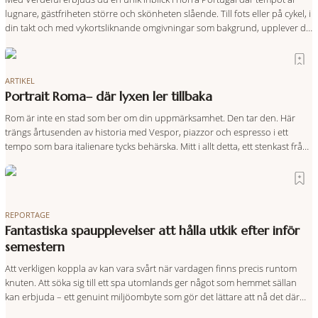
lugnare, gästfriheten större och skönheten slående. Till fots eller på cykel, i
din takt och med vykortsliknande omgivningar som bakgrund, upplever du
regionen på bästa sätt. Följ med på äventyr bland vingårdar, marknader
och sagolika landskap – detta är slow travel när det
ARTIKEL
Portrait Roma– där lyxen ler tillbaka
Rom är inte en stad som ber om din uppmärksamhet. Den tar den. Här
trängs årtusenden av historia med Vespor, piazzor och espresso i ett
tempo som bara italienare tycks behärska. Mitt i allt detta, ett stenkast från
Spanska trappan, gömmer sig Portrait Roma – ett hotell som lyckas med
den smått osannolika bedriften att
REPORTAGE
Fantastiska spaupplevelser att hålla utkik efter inför
semestern
Att verkligen koppla av kan vara svårt när vardagen finns precis runtom
knuten. Att söka sig till ett spa utomlands ger något som hemmet sällan
kan erbjuda – ett genuint miljöombyte som gör det lättare att nå det där
tillståndet av lugn och harmoni. I en gedigen spamiljö har du proffs som