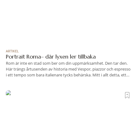
ARTIKEL
Portrait Roma– där lyxen ler tillbaka
Rom är inte en stad som ber om din uppmärksamhet. Den tar den.
Här trängs årtusenden av historia med Vespor, piazzor och espresso
i ett tempo som bara italienare tycks behärska. Mitt i allt detta, ett
stenkast från Spanska trappan, gömmer sig Portrait Roma – ett
hotell som lyckas med den smått osannolika bedriften att