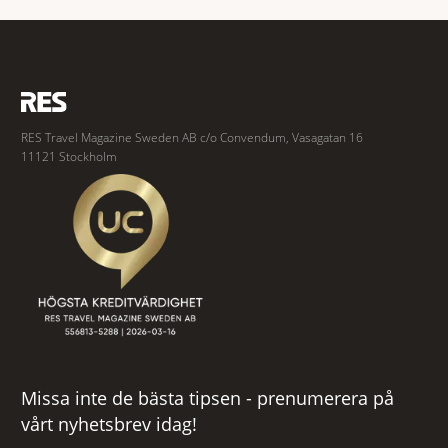
fredligaste och har några av de mest kraftfulla passen. Trots att
RES Travel Magazine Sweden AB c/o Convendum, Vasagatan 16
11121 Stockholm
Missa inte de bästa tipsen - prenumerera på
vårt nyhetsbrev idag!