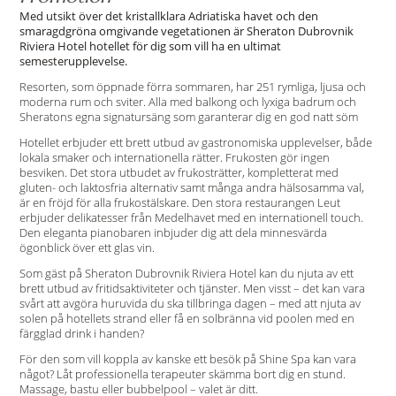
Med utsikt över det kristallklara Adriatiska havet och den
smaragdgröna omgivande vegetationen är Sheraton Dubrovnik
Riviera Hotel hotellet för dig som vill ha en ultimat
semesterupplevelse.
Resorten, som öppnade förra sommaren, har 251 rymliga, ljusa och
moderna rum och sviter. Alla med balkong och lyxiga badrum och
Sheratons egna signatursäng som garanterar dig en god natt söm
Hotellet erbjuder ett brett utbud av gastronomiska upplevelser, både
lokala smaker och internationella rätter. Frukosten gör ingen
besviken. Det stora utbudet av frukosträtter, kompletterat med
gluten- och laktosfria alternativ samt många andra hälsosamma val,
är en fröjd för alla frukostälskare. Den stora restaurangen Leut
erbjuder delikatesser från Medelhavet med en internationell touch.
Den eleganta pianobaren inbjuder dig att dela minnesvärda
ögonblick över ett glas vin.
Som gäst på Sheraton Dubrovnik Riviera Hotel kan du njuta av ett
brett utbud av fritidsaktiviteter och tjänster. Men visst – det kan vara
svårt att avgöra huruvida du ska tillbringa dagen – med att njuta av
solen på hotellets strand eller få en solbränna vid poolen med en
färgglad drink i handen?
För den som vill koppla av kanske ett besök på Shine Spa kan vara
något? Låt professionella terapeuter skämma bort dig en stund.
Massage, bastu eller bubbelpool – valet är ditt.