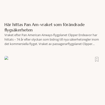
Här hittas Pan Am-vraket som förändrade
flygsäkerheten
Vraket efter Pan American Airways-flygplanet Clipper Endeavor har
hittats – 74 år efter olyckan som bidrog till nya säkerhetsregler inom
det kommersiella flyget. Vraket av passagerarflygplanet Clipper
Endeavor har återfunnits 610 meter under Atlantens yta, drygt 74 år
efter olyckan utanför Puerto Rico. BBC skriver att flygplanet
lokaliserades den 2 juni i år med hjälp