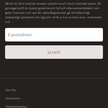
Då blir du först med de senaste nyheterna och mest initierade tipsen, får
genvägarna till de nyaste guiderna och full koll vilka weekendstäder som
gäller framöver och vart din nästa långresa bör gå. Ett fullkomligt
nödvändigt nyhetsbrev för dig som vill få ut mer av dina resor, med andra
ord.
ja,tack!
Om Oss
Annonsera
Integritetspolicy