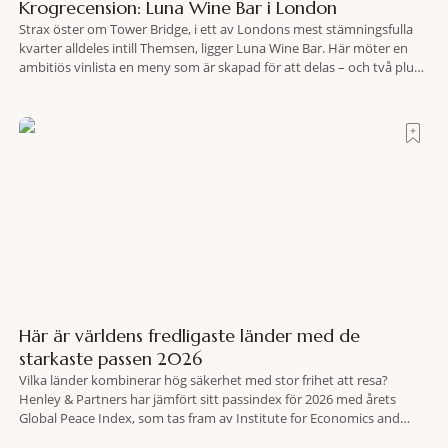
Krogrecension: Luna Wine Bar i London
Strax öster om Tower Bridge, i ett av Londons mest stämningsfulla
kvarter alldeles intill Themsen, ligger Luna Wine Bar. Här möter en
ambitiös vinlista en meny som är skapad för att delas – och två plus
två är lika med en riktigt fullträff. Shad Thames är ett både historiskt
spännande och stämningsfullt kvarter. De gamla
Här är världens fredligaste länder med de
starkaste passen 2026
Vilka länder kombinerar hög säkerhet med stor frihet att resa?
Henley & Partners har jämfört sitt passindex för 2026 med årets
Global Peace Index, som tas fram av Institute for Economics and
Peace. Resultatet är en lista över länder som både hör till världens