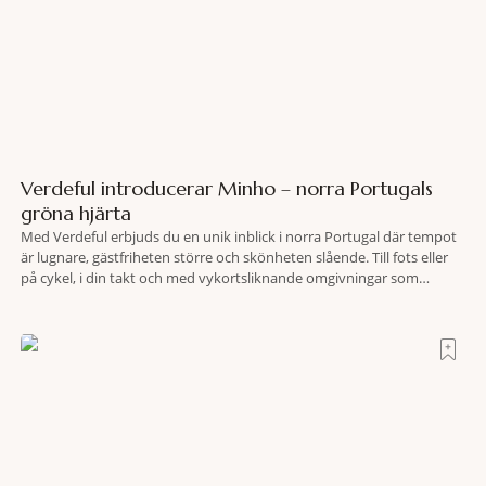
Verdeful introducerar Minho – norra Portugals
gröna hjärta
Med Verdeful erbjuds du en unik inblick i norra Portugal där tempot
är lugnare, gästfriheten större och skönheten slående. Till fots eller
på cykel, i din takt och med vykortsliknande omgivningar som
bakgrund, upplever du regionen på bästa sätt. Följ med på äventyr
bland vingårdar, marknader och sagolika landskap – detta är slow
travel när det