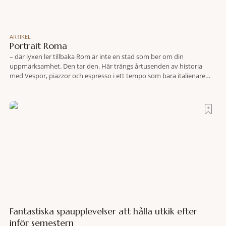
ARTIKEL
Portrait Roma
– där lyxen ler tillbaka Rom är inte en stad som ber om din
uppmärksamhet. Den tar den. Här trängs årtusenden av historia
med Vespor, piazzor och espresso i ett tempo som bara italienare
tycks behärska. Mitt i allt detta, ett stenkast från Spanska trappan,
gömmer sig Portrait Roma – ett hotell som lyckas med
Fantastiska spaupplevelser att hålla utkik efter
inför semestern