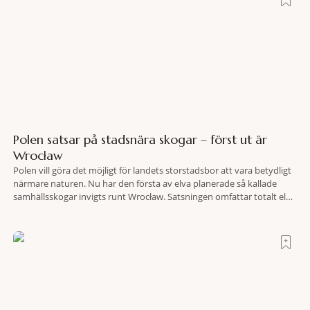
Polen satsar på stadsnära skogar – först ut är
Wrocław
Polen vill göra det möjligt för landets storstadsbor att vara betydligt
närmare naturen. Nu har den första av elva planerade så kallade
samhällsskogar invigts runt Wrocław. Satsningen omfattar totalt elva
större polska städer och ska resultera i vidsträckta, skyddade
skogsområden i direkt anslutning till urbana miljöer. Tanken är att
fler människor ska kunna promenera, motionera