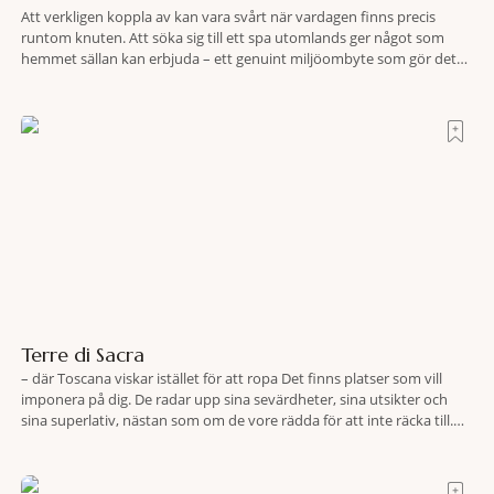
Att verkligen koppla av kan vara svårt när vardagen finns precis
runtom knuten. Att söka sig till ett spa utomlands ger något som
hemmet sällan kan erbjuda – ett genuint miljöombyte som gör det
lättare att nå det där tillståndet av lugn och harmoni. I en gedigen
spamiljö har du proffs som vet exakt vilka
Terre di Sacra
– där Toscana viskar istället för att ropa Det finns platser som vill
imponera på dig. De radar upp sina sevärdheter, sina utsikter och
sina superlativ, nästan som om de vore rädda för att inte räcka till.
Och så finns det Terre di Sacra. En oas som lyckats gömma sig i ett
land som de