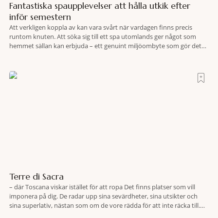
Fantastiska spaupplevelser att hålla utkik efter
inför semestern
Att verkligen koppla av kan vara svårt när vardagen finns precis
runtom knuten. Att söka sig till ett spa utomlands ger något som
hemmet sällan kan erbjuda – ett genuint miljöombyte som gör det
lättare att nå det där tillståndet av lugn och harmoni. I en gedigen
spamiljö har du proffs som vet exakt vilka
Terre di Sacra
– där Toscana viskar istället för att ropa Det finns platser som vill
imponera på dig. De radar upp sina sevärdheter, sina utsikter och
sina superlativ, nästan som om de vore rädda för att inte räcka till.
Och så finns det Terre di Sacra. En oas som lyckats gömma sig i ett