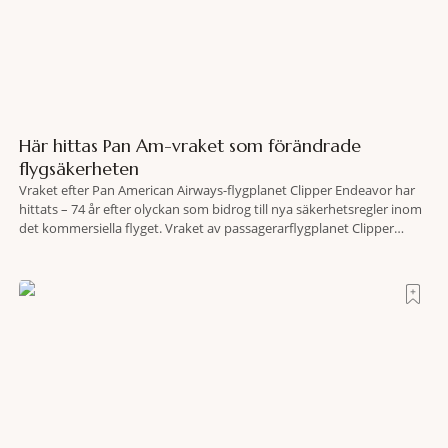
Här hittas Pan Am-vraket som förändrade
flygsäkerheten
Vraket efter Pan American Airways-flygplanet Clipper Endeavor har
hittats – 74 år efter olyckan som bidrog till nya säkerhetsregler inom
det kommersiella flyget. Vraket av passagerarflygplanet Clipper
Endeavor har återfunnits 610 meter under Atlantens yta, drygt 74 år
efter olyckan utanför Puerto Rico. BBC skriver att flygplanet
lokaliserades den 2 juni i år med hjälp