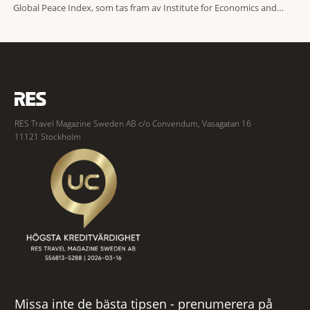
Global Peace Index, som tas fram av Institute for Economics and
Peace. Resultatet är en lista över länder som både hör till världens
fredligaste och har några av de mest kraftfulla passen. Trots att
RES Travel Magazine Sweden AB c/o Convendum, Vasagatan 16
11121 Stockholm
Missa inte de bästa tipsen - prenumerera på