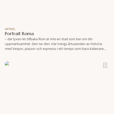
ARTIKEL
Portrait Roma
– där lyxen ler tillbaka Rom är inte en stad som ber om din
uppmärksamhet. Den tar den. Här trängs årtusenden av historia
med Vespor, piazzor och espresso i ett tempo som bara italienare
tycks behärska. Mitt i allt detta, ett stenkast från Spanska trappan,
gömmer sig Portrait Roma – ett hotell som lyckas med