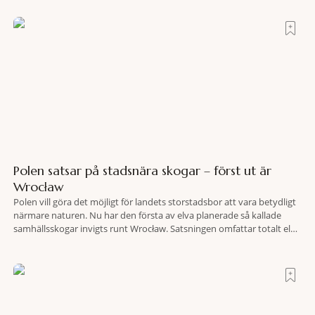
land som de
Polen satsar på stadsnära skogar – först ut är
Wrocław
Polen vill göra det möjligt för landets storstadsbor att vara betydligt
närmare naturen. Nu har den första av elva planerade så kallade
samhällsskogar invigts runt Wrocław. Satsningen omfattar totalt elva
större polska städer och ska resultera i vidsträckta, skyddade
skogsområden i direkt anslutning till urbana miljöer. Tanken är att
fler människor ska kunna promenera, motionera