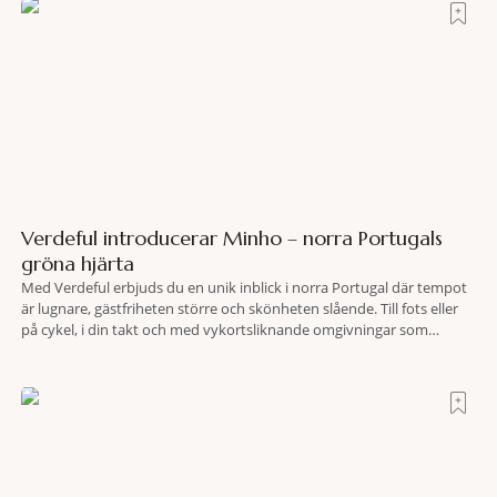
Verdeful introducerar Minho – norra Portugals
gröna hjärta
Med Verdeful erbjuds du en unik inblick i norra Portugal där tempot
är lugnare, gästfriheten större och skönheten slående. Till fots eller
på cykel, i din takt och med vykortsliknande omgivningar som
bakgrund, upplever du regionen på bästa sätt. Följ med på äventyr
bland vingårdar, marknader och sagolika landskap – detta är slow
travel när det