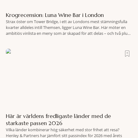
Krogrecension: Luna Wine Bar i London
Strax öster om Tower Bridge, i ett av Londons mest stämningsfulla
kvarter alldeles intill Themsen, ligger Luna Wine Bar. Här möter en
ambitiös vinlista en meny som är skapad för att delas – och två plus
två är lika med en riktigt fullträff. Shad Thames är ett både historiskt
spännande och stämningsfullt kvarter. De gamla
Här är världens fredligaste länder med de
starkaste passen 2026
Vilka länder kombinerar hög säkerhet med stor frihet att resa?
Henley & Partners har jämfört sitt passindex för 2026 med årets