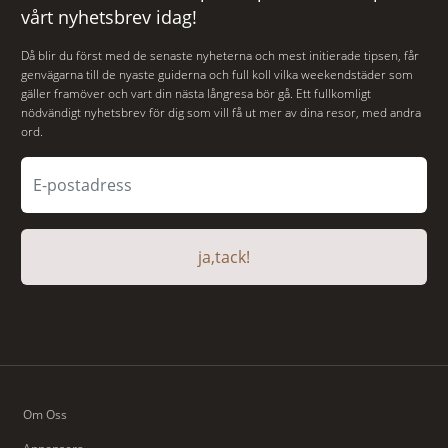
vårt nyhetsbrev idag!
Då blir du först med de senaste nyheterna och mest initierade tipsen, får
genvägarna till de nyaste guiderna och full koll vilka weekendstäder som
gäller framöver och vart din nästa långresa bör gå. Ett fullkomligt
nödvändigt nyhetsbrev för dig som vill få ut mer av dina resor, med andra
ord.
ja,tack!
Om Oss