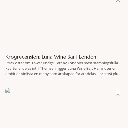
Krogrecension: Luna Wine Bar i London
Strax öster om Tower Bridge, i ett av Londons mest stämningsfulla
kvarter alldeles intill Themsen, ligger Luna Wine Bar. Här möter en
ambitiös vinlista en meny som är skapad för att delas – och två plus
två är lika med en riktigt fullträff. Shad Thames är ett både historiskt
spännande och stämningsfullt kvarter. De gamla