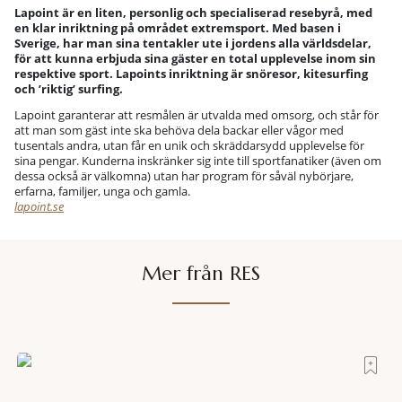
Lapoint är en liten, personlig och specialiserad resebyrå, med
en klar inriktning på området extremsport. Med basen i
Sverige, har man sina tentakler ute i jordens alla världsdelar,
för att kunna erbjuda sina gäster en total upplevelse inom sin
respektive sport. Lapoints inriktning är snöresor, kitesurfing
och ’riktig’ surfing.
Lapoint garanterar att resmålen är utvalda med omsorg, och står för
att man som gäst inte ska behöva dela backar eller vågor med
tusentals andra, utan får en unik och skräddarsydd upplevelse för
sina pengar. Kunderna inskränker sig inte till sportfanatiker (även om
dessa också är välkomna) utan har program för såväl nybörjare,
erfarna, familjer, unga och gamla.
lapoint.se
Mer från RES