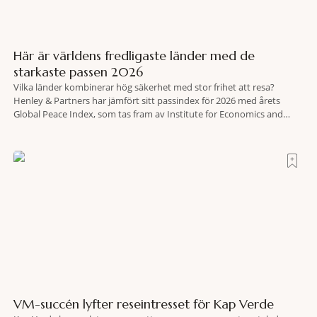
Här är världens fredligaste länder med de
starkaste passen 2026
Vilka länder kombinerar hög säkerhet med stor frihet att resa?
Henley & Partners har jämfört sitt passindex för 2026 med årets
Global Peace Index, som tas fram av Institute for Economics and
Peace. Resultatet är en lista över länder som både hör till världens
fredligaste och har några av de mest kraftfulla passen. Trots att
VM-succén lyfter reseintresset för Kap Verde