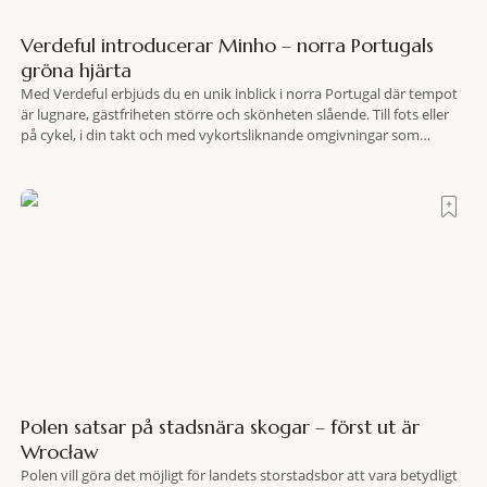
Verdeful introducerar Minho – norra Portugals
gröna hjärta
Med Verdeful erbjuds du en unik inblick i norra Portugal där tempot
är lugnare, gästfriheten större och skönheten slående. Till fots eller
på cykel, i din takt och med vykortsliknande omgivningar som
bakgrund, upplever du regionen på bästa sätt. Följ med på äventyr
bland vingårdar, marknader och sagolika landskap – detta är slow
travel när det
Polen satsar på stadsnära skogar – först ut är
Wrocław
Polen vill göra det möjligt för landets storstadsbor att vara betydligt