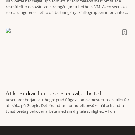
Kap Verde har seglat upp som ett av sommarens mest omtalade
resmål efter de oväntade framgångarna i fotbolls-VM. Även svenska
researrangörer ser ett ökat bokningstryck till ögruppen inför vintern.
Mellan den 6-17 juli såg Ving den första veckan en ökning på 23
procent i antalet bokningar till Kap Verde-ön Sal jämfört med
motsvarande vecka i
AI förändrar hur resenärer väljer hotell
Resenärer börjar i allt högre grad fråga AI om semestertips i stället för
att söka på Google. Det förändrar hur hotell, besöksmål och andra
turistföretag behöver arbeta med sin digitala synlighet. – Förr
handlade det om sökmotoroptimering. Nu handlar det om att AI ska
förstå vem vi passar för och när den ska rekommendera oss,