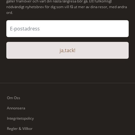
gäller framöver och vart din nästa långresa bör gå. Ett fullkomligt
nödvändigt nyhetsbrev för dig som vill få ut mer av dina resor, med andra
ord.
ja,tack!
Om Oss
Annonsera
Integritetspolicy
Regler & Villkor