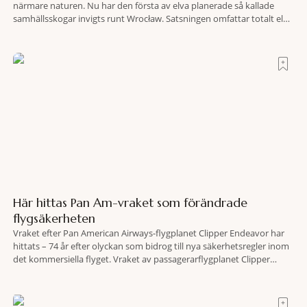
närmare naturen. Nu har den första av elva planerade så kallade
samhällsskogar invigts runt Wrocław. Satsningen omfattar totalt elva
större polska städer och ska resultera i vidsträckta, skyddade
skogsområden i direkt anslutning till urbana miljöer. Tanken är att
fler människor ska kunna promenera, motionera
Här hittas Pan Am-vraket som förändrade
flygsäkerheten
Vraket efter Pan American Airways-flygplanet Clipper Endeavor har
hittats – 74 år efter olyckan som bidrog till nya säkerhetsregler inom
det kommersiella flyget. Vraket av passagerarflygplanet Clipper
Endeavor har återfunnits 610 meter under Atlantens yta, drygt 74 år
efter olyckan utanför Puerto Rico. BBC skriver att flygplanet
lokaliserades den 2 juni i år med hjälp