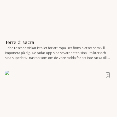
Terre di Sacra
– där Toscana viskar istället för att ropa Det finns platser som vill
imponera på dig. De radar upp sina sevärdheter, sina utsikter och
sina superlativ, nästan som om de vore rädda för att inte räcka till.
Och så finns det Terre di Sacra. En oas som lyckats gömma sig i ett
land som de