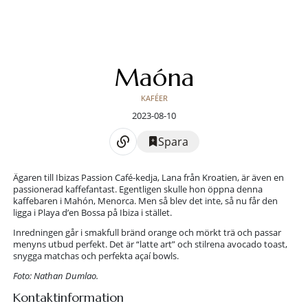
Maóna
KAFÉER
2023-08-10
Spara
Ägaren till Ibizas Passion Café-kedja, Lana från Kroatien, är även en
passionerad kaffefantast. Egentligen skulle hon öppna denna
kaffebaren i Mahón, Menorca. Men så blev det inte, så nu får den
ligga i Playa d’en Bossa på Ibiza i stället.
Inredningen går i smakfull bränd orange och mörkt trä och passar
menyns utbud perfekt. Det är “latte art” och stilrena avocado toast,
snygga matchas och perfekta açaí bowls.
Foto: Nathan Dumlao.
Kontaktinformation