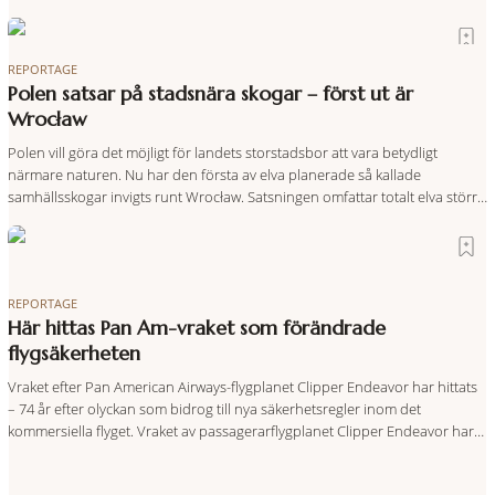
regionen på bästa sätt. Följ med på äventyr bland vingårdar, marknader
och sagolika landskap – detta är slow travel när det
REPORTAGE
Polen satsar på stadsnära skogar – först ut är
Wrocław
Polen vill göra det möjligt för landets storstadsbor att vara betydligt
närmare naturen. Nu har den första av elva planerade så kallade
samhällsskogar invigts runt Wrocław. Satsningen omfattar totalt elva större
polska städer och ska resultera i vidsträckta, skyddade skogsområden i
direkt anslutning till urbana miljöer. Tanken är att fler människor ska kunna
promenera, motionera
REPORTAGE
Här hittas Pan Am-vraket som förändrade
flygsäkerheten
Vraket efter Pan American Airways-flygplanet Clipper Endeavor har hittats
– 74 år efter olyckan som bidrog till nya säkerhetsregler inom det
kommersiella flyget. Vraket av passagerarflygplanet Clipper Endeavor har
återfunnits 610 meter under Atlantens yta, drygt 74 år efter olyckan utanför
Puerto Rico. BBC skriver att flygplanet lokaliserades den 2 juni i år med