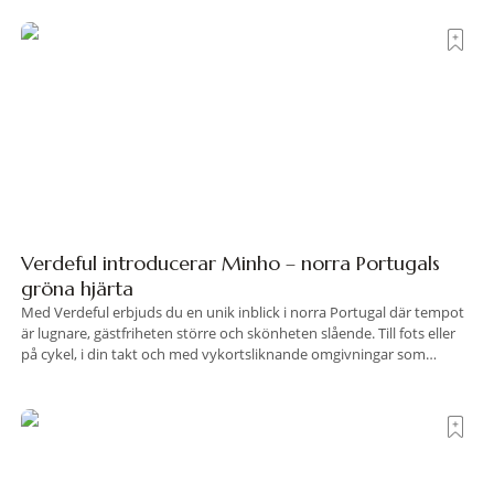
land som de
Verdeful introducerar Minho – norra Portugals
gröna hjärta
Med Verdeful erbjuds du en unik inblick i norra Portugal där tempot
är lugnare, gästfriheten större och skönheten slående. Till fots eller
på cykel, i din takt och med vykortsliknande omgivningar som
bakgrund, upplever du regionen på bästa sätt. Följ med på äventyr
bland vingårdar, marknader och sagolika landskap – detta är slow
travel när det