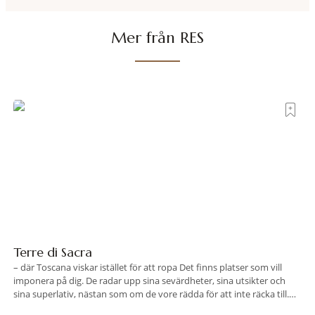
hjälp
Mer från RES
Terre di Sacra
– där Toscana viskar istället för att ropa Det finns platser som vill
imponera på dig. De radar upp sina sevärdheter, sina utsikter och
sina superlativ, nästan som om de vore rädda för att inte räcka till.
Och så finns det Terre di Sacra. En oas som lyckats gömma sig i ett