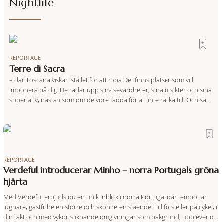
Nightlife
REPORTAGE
Terre di Sacra
– där Toscana viskar istället för att ropa Det finns platser som vill
imponera på dig. De radar upp sina sevärdheter, sina utsikter och sina
superlativ, nästan som om de vore rädda för att inte räcka till. Och så
finns det Terre di Sacra. En oas som lyckats gömma sig i ett land som
de
REPORTAGE
Verdeful introducerar Minho – norra Portugals gröna
hjärta
Med Verdeful erbjuds du en unik inblick i norra Portugal där tempot är
lugnare, gästfriheten större och skönheten slående. Till fots eller på cykel, i
din takt och med vykortsliknande omgivningar som bakgrund, upplever du