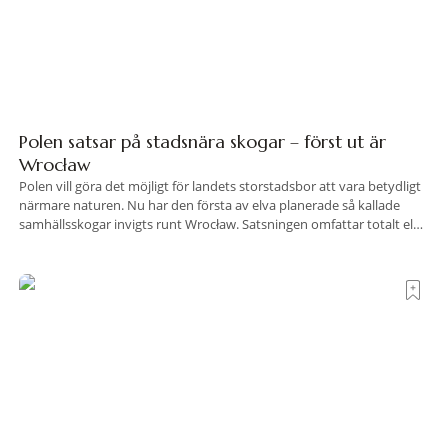
Polen satsar på stadsnära skogar – först ut är
Wrocław
Polen vill göra det möjligt för landets storstadsbor att vara betydligt
närmare naturen. Nu har den första av elva planerade så kallade
samhällsskogar invigts runt Wrocław. Satsningen omfattar totalt elva
större polska städer och ska resultera i vidsträckta, skyddade
skogsområden i direkt anslutning till urbana miljöer. Tanken är att
fler människor ska kunna promenera, motionera