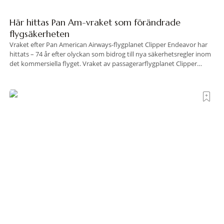
Här hittas Pan Am-vraket som förändrade
flygsäkerheten
Vraket efter Pan American Airways-flygplanet Clipper Endeavor har
hittats – 74 år efter olyckan som bidrog till nya säkerhetsregler inom
det kommersiella flyget. Vraket av passagerarflygplanet Clipper
Endeavor har återfunnits 610 meter under Atlantens yta, drygt 74 år
efter olyckan utanför Puerto Rico. BBC skriver att flygplanet
lokaliserades den 2 juni i år med hjälp
Krogrecension: Luna Wine Bar i London
Strax öster om Tower Bridge, i ett av Londons mest stämningsfulla
kvarter alldeles intill Themsen, ligger Luna Wine Bar. Här möter en