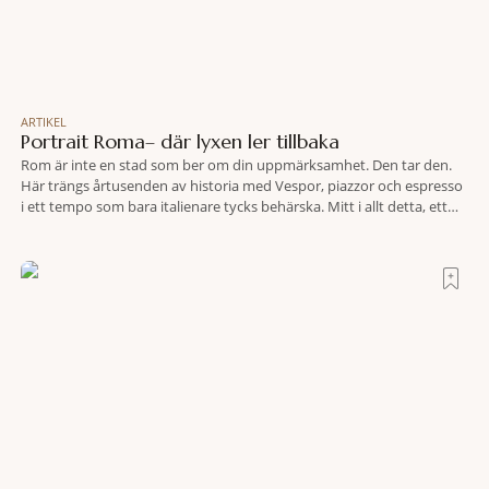
ARTIKEL
Portrait Roma– där lyxen ler tillbaka
Rom är inte en stad som ber om din uppmärksamhet. Den tar den.
Här trängs årtusenden av historia med Vespor, piazzor och espresso
i ett tempo som bara italienare tycks behärska. Mitt i allt detta, ett
stenkast från Spanska trappan, gömmer sig Portrait Roma – ett
hotell som lyckas med den smått osannolika bedriften att