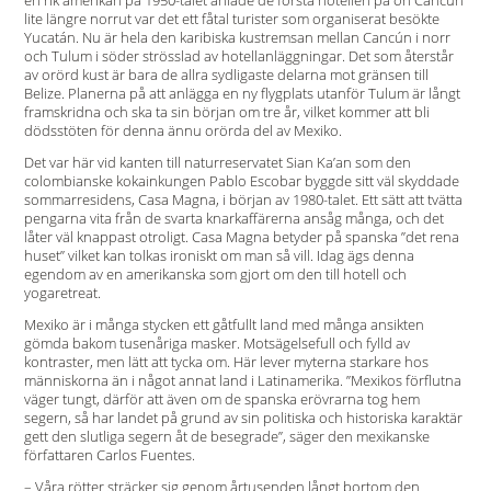
en rik amerikan på 1950-talet anlade de första hotellen på ön Cancún
lite längre norrut var det ett fåtal turister som organiserat besökte
Yucatán. Nu är hela den karibiska kustremsan mellan Cancún i norr
och Tulum i söder strösslad av hotell­anläggningar. Det som återstår
av orörd kust är bara de allra sydligaste delarna mot gränsen till
Belize. Planerna på att anlägga en ny flygplats utanför Tulum är långt
framskridna och ska ta sin början om tre år, vilket kommer att bli
dödsstöten för denna ännu orörda del av Mexiko.
Det var här vid kanten till naturreservatet Sian Ka’an som den
colombianske kokainkungen Pablo Escobar byggde sitt väl skyddade
sommarresidens, Casa Magna, i början av 1980-talet. Ett sätt att tvätta
pengarna vita från de svarta knarkaffärerna ansåg många, och det
låter väl knappast otroligt. Casa Magna betyder på spanska ”det rena
huset” vilket kan tolkas ironiskt om man så vill. Idag ägs denna
egendom av en amerikanska som gjort om den till hotell och
yogaretreat.
Mexiko är i många stycken ett gåtfullt land med många ansikten
gömda bakom tusenåriga masker. Motsägelsefull och fylld av
kontraster, men lätt att tycka om. Här lever myterna starkare hos
människorna än i något annat land i Latinamerika. ”Mexikos förflutna
väger tungt, därför att även om de spanska erövrarna tog hem
segern, så har landet på grund av sin politiska och historiska karaktär
gett den slutliga segern åt de besegrade”, säger den mexikanske
författaren Carlos Fuentes.
– Våra rötter sträcker sig genom årtusenden långt bortom den