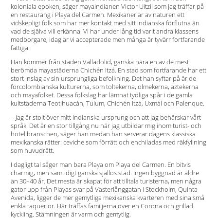
koloniala epoken, säger mayaindianen Victor Uitzil som jag träffar på
en restaurang i Playa del Carmen. Mexikaner är av naturen ett
vidskepligt folk som har mer kontakt med sitt indianska förflutna än
vad de själva vill erkänna. Vi har under lång tid varit andra klassens
medborgare, idag är vi accepterade men många är tyvärr fortfarande
fattiga.
Han kommer från staden Valladolid, ganska nära en av de mest
berömda mayastäderna Chichén Itzá. En stad som fortfarande har ett
stort inslag av sin ursprungliga befolkning. Det han syftar på är de
förcolombianska kulturerna, som toltekerna, olmekerna, aztekerna
och mayafolket. Dessa folkslag har lämnat tydliga spår i de gamla
kultstäderna Teotihuacán, Tulum, Chichén Itzá, Uxmál och Palenque.
– Jag är stolt över mitt indianska ursprung och att jag behärskar vårt
språk. Det är en stor tillgång nu när jag utbildar mig inom turist- och
hotellbranschen, säger han medan han serverar dagens klassiska
mexikanska rätter: ceviche som förrätt och enchiladas med räkfyllning
som huvudrätt.
I dagligt tal säger man bara Playa om Playa del Carmen. En bitvis
charmig, men samtidigt ganska själlös stad. Ingen byggnad är äldre
än 30–40 år. Det mesta är skapat för att tilltala turisterna, men några
gator upp från Playas svar på Västerlånggatan i Stockholm, Quinta
Avenida, ligger de mer gemytliga mexikanska kvarteren med sina små
enkla taquerior. Här träffas familjerna över en Corona och grillad
kyckling. Stämningen är varm och gemytlig.