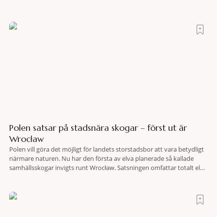
oas som lyckats gömma sig i ett land som de flesta tror redan är
upptäckt. Jag befinner mig
Polen satsar på stadsnära skogar – först ut är
Wrocław
Polen vill göra det möjligt för landets storstadsbor att vara betydligt
närmare naturen. Nu har den första av elva planerade så kallade
samhällsskogar invigts runt Wrocław. Satsningen omfattar totalt elva
större polska städer och ska resultera i vidsträckta, skyddade
skogsområden i direkt anslutning till urbana miljöer. Tanken är att
fler människor ska kunna promenera, motionera