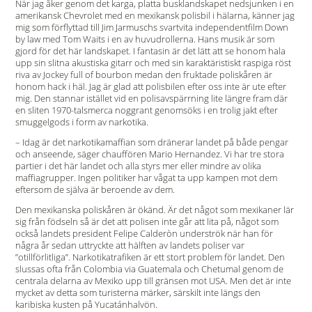
När jag åker genom det karga, platta busklandskapet nedsjunken i en
amerikansk Chevrolet med en mexikansk polisbil i hälarna, känner jag
mig som förflyttad till Jim Jarmuschs svartvita independentfilm Down
by law med Tom Waits i en av huvudrollerna. Hans musik är som
gjord för det här landskapet. I fantasin är det lätt att se honom hala
upp sin slitna akustiska gitarr och med sin karaktäristiskt raspiga röst
riva av Jockey full of bourbon medan den fruktade poliskåren är
honom hack i häl. Jag är glad att polisbilen efter oss inte är ute efter
mig. Den stannar istället vid en polisavspärrning lite längre fram där
en sliten 1970-talsmerca noggrant genomsöks i en trolig jakt efter
smuggelgods i form av narkotika.
– Idag är det narkotikamaffian som dränerar landet på både pengar
och anseende, säger chauffören Mario Hernandez. Vi har tre stora
partier i det här landet och alla styrs mer eller mindre av olika
maffiagrupper. Ingen politiker har vågat ta upp kampen mot dem
eftersom de själva är beroende av dem.
Den mexikanska poliskåren är ökänd. Är det något som mexikaner lär
sig från födseln så är det att polisen inte går att lita på, något som
också landets president Felipe Calderòn underströk när han för
några år sedan uttryckte att hälften av landets poliser var
”otillförlitliga”. Narkotikatrafiken är ett stort problem för landet. Den
slussas ofta från Colombia via Guatemala och Chetumal genom de
centrala delarna av Mexiko upp till gränsen mot USA. Men det är inte
mycket av detta som turisterna märker, särskilt inte längs den
karibiska kusten på Yucatánhalvön.