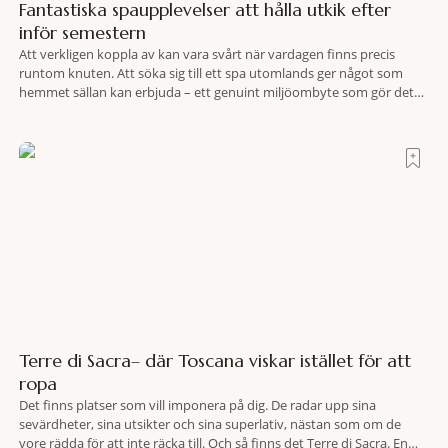
Fantastiska spaupplevelser att hålla utkik efter
inför semestern
Att verkligen koppla av kan vara svårt när vardagen finns precis
runtom knuten. Att söka sig till ett spa utomlands ger något som
hemmet sällan kan erbjuda – ett genuint miljöombyte som gör det
lättare att nå det där tillståndet av lugn och harmoni. I en gedigen
spamiljö har du proffs som vet exakt vilka
Terre di Sacra– där Toscana viskar istället för att
ropa
Det finns platser som vill imponera på dig. De radar upp sina
sevärdheter, sina utsikter och sina superlativ, nästan som om de
vore rädda för att inte räcka till. Och så finns det Terre di Sacra. En