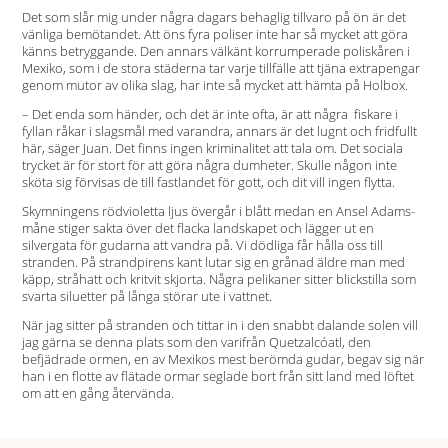
Det som slår mig under några dagars behaglig tillvaro på ön är det
vänliga bemötandet. Att öns fyra poliser inte har så mycket att göra
känns betryggande. Den annars välkänt korrumperade poliskåren i
Mexiko, som i de stora städerna tar varje tillfälle att tjäna extrapengar
genom mutor av olika slag, har inte så mycket att hämta på Holbox.
– Det enda som händer, och det är inte ofta, är att några ­ fiskare i
fyllan råkar i slagsmål med varandra, annars är det lugnt och fridfullt
här, säger Juan. Det finns ingen kriminalitet att tala om. Det sociala
trycket är för stort för att göra några dumheter. Skulle någon inte
sköta sig förvisas de till fastlandet för gott, och dit vill ingen flytta.
Skymningens rödvioletta ljus övergår i blått medan en Ansel Adams-
måne stiger sakta över det flacka landskapet och lägger ut en
silvergata för gudarna att vandra på. Vi dödliga får hålla oss till
stranden. På strandpirens kant lutar sig en grånad äldre man med
käpp, stråhatt och kritvit skjorta. Några pelikaner sitter blickstilla som
svarta siluetter på långa störar ute i vattnet.
När jag sitter på stranden och tittar in i den snabbt dalande solen vill
jag gärna se denna plats som den varifrån Quetzalcóatl, den
befjädrade ormen, en av Mexikos mest berömda gudar, begav sig när
han i en flotte av flätade ormar seglade bort från sitt land med löftet
om att en gång återvända.