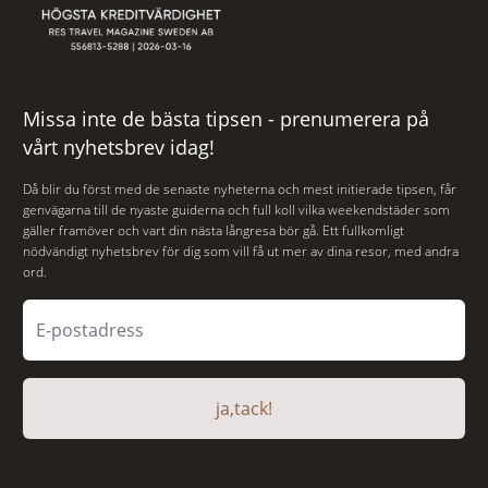
Missa inte de bästa tipsen - prenumerera på
vårt nyhetsbrev idag!
Då blir du först med de senaste nyheterna och mest initierade tipsen, får
genvägarna till de nyaste guiderna och full koll vilka weekendstäder som
gäller framöver och vart din nästa långresa bör gå. Ett fullkomligt
nödvändigt nyhetsbrev för dig som vill få ut mer av dina resor, med andra
ord.
ja,tack!