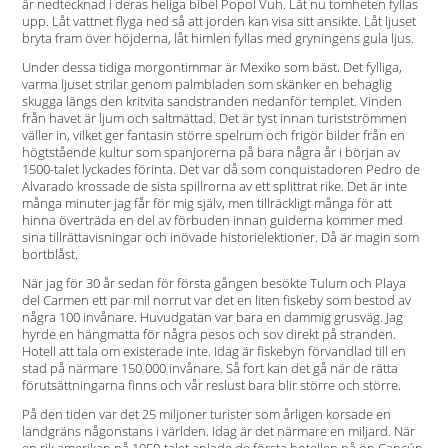
är nedtecknad i deras heliga bibel Popol Vuh. Låt nu tomheten fyllas
upp. Låt vattnet flyga ned så att jorden kan visa sitt ansikte. Låt ljuset
bryta fram över höjderna, låt himlen fyllas med gryningens gula ljus.
Under dessa tidiga morgontimmar är Mexiko som bäst. Det fylliga,
varma ljuset strilar genom palmbladen som skänker en behaglig
skugga längs den kritvita sandstranden nedanför templet. Vinden
från havet är ljum och saltmättad. Det är tyst innan turistströmmen
väller in, vilket ger fantasin större spelrum och frigör bilder från en
högtstående kultur som spanjorerna på bara några år i början av
1500-talet lyckades förinta. Det var då som conquistadoren Pedro de
Alvarado krossade de sista spillrorna av ett splittrat rike. Det är inte
många minuter jag får för mig själv, men tillräckligt många för att
hinna överträda en del av förbuden innan guiderna kommer med
sina tillrättavisningar och inövade historielektioner. Då är magin som
bortblåst.
När jag för 30 år sedan för första gången besökte Tulum och Playa
del Carmen ett par mil norrut var det en liten fiskeby som bestod av
några 100 invånare. Huvudgatan var bara en dammig grusväg. Jag
hyrde en hängmatta för några pesos och sov direkt på stranden.
Hotell att tala om existerade inte. Idag är fiskebyn förvandlad till en
stad på närmare 150 000 invånare. Så fort kan det gå när de rätta
förutsättningarna finns och vår reslust bara blir större och större.
På den tiden var det 25 miljoner turister som årligen korsade en
landgräns någonstans i världen. Idag är det närmare en miljard. När