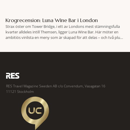
Krogrecension: Luna Wine Bar i London
Strax öster om Tower Bridge, i ett av Londons mest stämningsfulla
kvarter alldeles intill Themsen, ligger Luna Wine Bar. Här möter en
ambitiös vinlista en meny som är skapad för att delas – och två plus
två är lika med en riktigt fullträff. Shad Thames är ett både historiskt
spännande och stämningsfullt kvarter. De gamla
RES Travel Magazine Sweden AB c/o Convendum, Vasagatan 16
11121 Stockholm