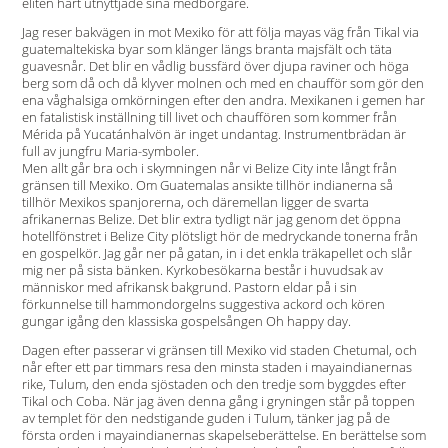
eliten hårt utnyttjade sina medborgare.
Jag reser bakvägen in mot Mexiko för att följa mayas väg från Tikal via
guatemaltekiska byar som klänger längs branta majsfält och täta
guavesnår. Det blir en vådlig bussfärd över djupa raviner och höga
berg som då och då klyver molnen och med en chaufför som gör den
ena våghalsiga omkörningen efter den andra. Mexikanen i gemen har
en fatalistisk inställning till livet och chauffören som kommer från
Mérida på Yucatánhalvön är inget undantag. Instrumentbrädan är
full av jungfru Maria-symboler.
Men allt går bra och i skymningen når vi Belize City inte långt från
gränsen till Mexiko. Om Guatemalas ansikte tillhör indianerna så
tillhör Mexikos spanjorerna, och däremellan ligger de svarta
afrikanernas Belize. Det blir extra tydligt när jag genom det öppna
hotellfönstret i Belize City plötsligt hör de medryckande tonerna från
en gospelkör. Jag går ner på gatan, in i det enkla träkapellet och slår
mig ner på sista bänken. Kyrkobesökarna består i huvudsak av
människor med afrikansk bakgrund. Pastorn eldar på i sin
förkunnelse till hammondorgelns suggestiva ackord och kören
gungar igång den klassiska gospelsången Oh happy day.
Dagen efter passerar vi gränsen till Mexiko vid staden Chetumal, och
når efter ett par timmars resa den minsta staden i mayaindianernas
rike, Tulum, den enda sjöstaden och den tredje som byggdes efter
Tikal och Coba. När jag även denna gång i gryningen står på toppen
av templet för den nedstigande ­guden i Tulum, tänker jag på de
första orden i ­mayaindianernas skapelseberättelse. En berättelse som