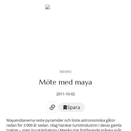
MEXIKO
Möte med maya
2011-10-02
Spara
Mayaindianerna reste pyramider och löste astronomiska gåtor
redan för 3 000 år sedan. Idag härskar turistindustrin i deras gamla
trakter – men Yucatánhalvön i Mexiko bär fortfarande många spår