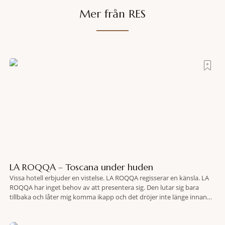
Mer från RES
LA ROQQA – Toscana under huden
Vissa hotell erbjuder en vistelse. LA ROQQA regisserar en känsla. LA
ROQQA har inget behov av att presentera sig. Den lutar sig bara
tillbaka och låter mig komma ikapp och det dröjer inte länge innan
jag inser att hotellet har en alldeles egen koreografi. Ovanför Porto
Ercoles pastellfasader, där hamnen rör sig i långsamma bågformer