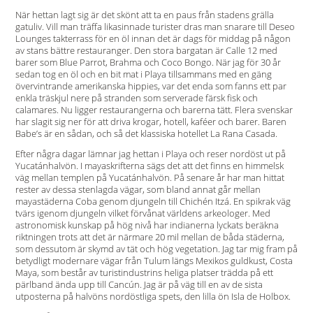
När hettan lagt sig är det skönt att ta en paus från stadens grälla
gatuliv. Vill man träffa likasinnade turister dras man snarare till Deseo
Lounges takterrass för en öl innan det är dags för middag på någon
av stans bättre restauranger. Den stora bargatan är Calle 12 med
barer som Blue Parrot, Brahma och Coco Bongo. När jag för 30 år
sedan tog en öl och en bit mat i Playa tillsammans med en gäng
övervintrande amerikanska hippies, var det enda som fanns ett par
enkla träskjul nere på stranden som serverade färsk fisk och
calamares. Nu ligger restaurangerna och barerna tätt. Flera svenskar
har slagit sig ner för att driva krogar, hotell, kaféer och barer. Baren
Babe’s är en sådan, och så det klassiska hotellet La Rana Casada.
Efter några dagar lämnar jag hettan i Playa och reser nordöst ut på
Yucatánhalvön. I mayaskrifterna sägs det att det finns en himmelsk
väg mellan templen på Yucatánhalvön. På senare år har man hittat
rester av dessa stenlagda vägar, som bland annat går mellan
mayastäderna Coba genom djungeln till Chichén Itzá. En spikrak väg
tvärs igenom djungeln vilket förvånat världens arkeologer. Med
astronomisk kunskap på hög nivå har indianerna lyckats beräkna
riktningen trots att det är närmare 20 mil mellan de båda städerna,
som dessutom är skymd av tät och hög vegetation. Jag tar mig fram på
betydligt modernare vägar från Tulum längs Mexikos guldkust, Costa
Maya, som består av turistindustrins heliga platser trädda på ett
pärlband ända upp till Cancún. Jag är på väg till en av de sista
utposterna på halvöns nordöstliga spets, den lilla ön Isla de Holbox.