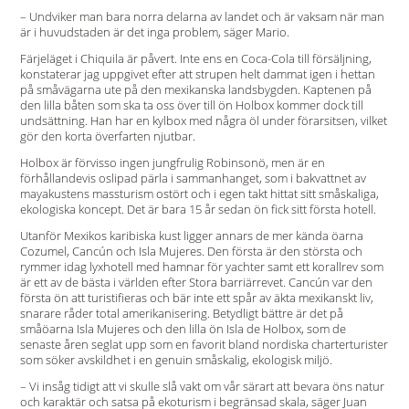
– Undviker man bara norra delarna av landet och är vaksam när man
är i huvudstaden är det inga problem, säger Mario.
Färjeläget i Chiquila är påvert. Inte ens en Coca-Cola till försäljning,
konstaterar jag uppgivet efter att strupen helt dammat igen i hettan
på småvägarna ute på den mexikanska landsbygden. Kaptenen på
den lilla båten som ska ta oss över till ön Holbox kommer dock till
undsättning. Han har en kylbox med några öl under förarsitsen, vilket
gör den korta överfarten njutbar.
Holbox är förvisso ingen jungfrulig Robinsonö, men är en
förhållandevis oslipad pärla i sammanhanget, som i bakvattnet av
mayakustens massturism ostört och i egen takt hittat sitt småskaliga,
ekologiska koncept. Det är bara 15 år sedan ön fick sitt första hotell.
Utanför Mexikos karibiska kust ligger annars de mer kända öarna
Cozumel, Cancún och Isla Mujeres. Den första är den största och
rymmer idag lyxhotell med hamnar för yachter samt ett korallrev som
är ett av de bästa i världen efter Stora barriärrevet. Cancún var den
första ön att turistifieras och bär inte ett spår av äkta mexikanskt liv,
snarare råder total amerikanisering. Betydligt bättre är det på
småöarna Isla Mujeres och den lilla ön Isla de Holbox, som de
senaste åren seglat upp som en favorit bland nordiska charterturister
som söker avskildhet i en genuin småskalig, ekologisk miljö.
– Vi insåg tidigt att vi skulle slå vakt om vår särart att bevara öns natur
och karaktär och satsa på ekoturism i begränsad skala, säger Juan