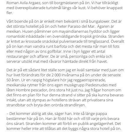
Roman Avila Argaez, son till borgmästaren på ön. Vi har ­tillräckligt
med överexploaterade turistmål längs vår kust. Vi behöver knappast
fler.
Vårt boende på ön är enkelt men bekvämt i små bunga­lower. Det är
det största hotellet på ön och heter Paraiso del Mar. ­ Ägaren är
mexikan. Husen påminner om mayaindianernas hyddor och ligger
romantiskt inbäddade i en överväldigande tropisk grönska. Stranden
är kritvit av krossade snäckskal pulveriserade till timglassand. Överallt
på ön kan man vandra runt barfota och det mesta når man till fots
eller med någon av öns golfbilar. Inne i byn ligger ett antal
restauranger och affärer. De är små, personliga och enkla och
serverar utsökt mat med råvaror hämtade direkt från havet.
Det är på ett sådant litet ställe som jag en kväll samtalar med Juan om
hur livet förändrats för de 2 000 invånarna på ön under de senaste
50 åren. Ur en raspig högtalare hör jag reggaeinspirerade,
mexikanska rytmer från öns egen musikgrupp Piedesnudes med
låten Hombre pescador, öns stora hit just nu. Jag frågar honom om
det finns en plan för hur denna strand vi sitter på ska kunna bevaras
intakt, utan att stympas av hotellens strävan att privatisera sina
strandbitar och bryta den orörda strandlinjen.
– Det kommer aldrig att ske, säger han. Inte så länge pappa
bestämmer här på ön. Han är född här och vill till varje pris bevara
öns särart. Stranden kommer att förbli en publik angelägenhet. Det
kommer heller inte att tillåtas att det byggs några stora hotell på ön.