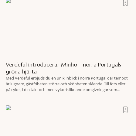
Verdeful introducerar Minho – norra Portugals
gröna hjärta
Med Verdeful erbjuds du en unik inblick i norra Portugal där tempot
är lugnare, gästfriheten större och skönheten slående. Till fots eller
på cykel, i din takt och med vykortsliknande omgivningar som
bakgrund, upplever du regionen på bästa sätt. Följ med på äventyr
bland vingårdar, marknader och sagolika landskap – detta är slow
travel när det