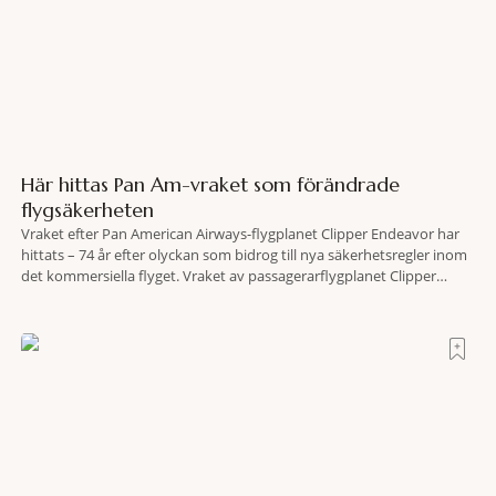
Här hittas Pan Am-vraket som förändrade
flygsäkerheten
Vraket efter Pan American Airways-flygplanet Clipper Endeavor har
hittats – 74 år efter olyckan som bidrog till nya säkerhetsregler inom
det kommersiella flyget. Vraket av passagerarflygplanet Clipper
Endeavor har återfunnits 610 meter under Atlantens yta, drygt 74 år
efter olyckan utanför Puerto Rico. BBC skriver att flygplanet
lokaliserades den 2 juni i år med hjälp