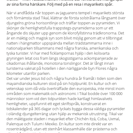
av sina forna härskare. Följ med på en resa i mayarikets spår.
När vi andfådda når toppen av Jaguarens tempel i mayarikets största
och förnämsta stad ­Tikal, klättrar de första solstrålarna långsamt över
djungelns gröna horisontlinje och träffar toppen av pyramiden. Vi
skönjer de hemlighetsfulla trappstegs-pyramiderna som ur ett
ångande dis skjuter upp genom de klorofyllstinna trädkronorna. Det
är en mäktig och magisk syn som blivit möjlig genom att vi tillbringat
natten i hängmattor uppspända mellan trädstammarna inne i
nationalparken tillsammans med några franska, amerikanska och
tyska turister. Vi har med ficklampornas hjälp i den kolsvarta
gryningen letat oss fram längs skogsstigarna ackompanjerade av
cikadornas ihållande, monotona tonslingor. Det är långt innan
turisterna vaknat på hotellen i den närliggande byn Flores några
kilometer utanför parken.
Det var under Jesus tid och några hundra år framåt i tiden som den
mayaindianska kulturen stod på sin höjdpunkt. En kultur och en
vetenskap som då vida överträffade den europeiska, inte minst inom
områden som matematik och astronomi. I Tikal bodde över 100 000
människor som vid den tidpunkten hade kartlagt himlavalvets
hemligheter, uppfunnit ett eget skriftspråk, konstruerat en
tidskalender på 365 dagar och lyckats bygga dessa väldiga pyramider
i oländig djungelterräng utan hjälp av mekanisk utrustning. Tikal var
den mäktigaste staden i mayariket efter Chichén Itzá, Coba, Uxmal,
Palenque och Tulum i Mexiko. En kultur som inte direkt var en
rosenträdgård, utan ett stenhårt klassamhälle där prästerna och