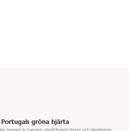
 Portugals gröna hjärta
 där tempot är lugnare, gästfriheten större och skönheten