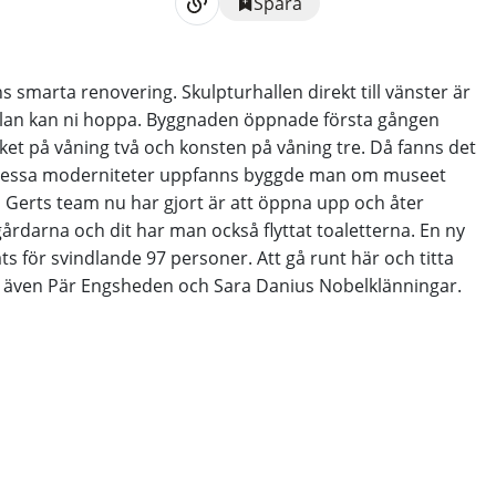
Spara
 smarta renovering. Skulpturhallen direkt till vänster är
lan kan ni hoppa. Byggnaden öppnade första gången
eket på våning två och konsten på våning tre. Då fanns det
att dessa moderniteter uppfanns byggde man om museet
d Gerts team nu har gjort är att öppna upp och åter
gårdarna och dit har man också flyttat toaletterna. En ny
ats för svindlande 97 personer. Att gå runt här och titta
sas även Pär Engsheden och Sara Danius Nobelklänningar.