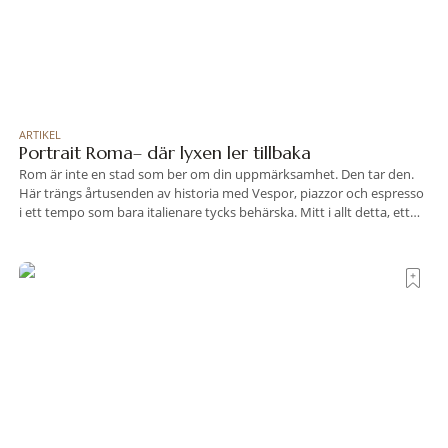
ARTIKEL
Portrait Roma– där lyxen ler tillbaka
Rom är inte en stad som ber om din uppmärksamhet. Den tar den.
Här trängs årtusenden av historia med Vespor, piazzor och espresso
i ett tempo som bara italienare tycks behärska. Mitt i allt detta, ett
stenkast från Spanska trappan, gömmer sig Portrait Roma – ett
hotell som lyckas med den smått osannolika bedriften att