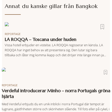
Annat du kanske gillar från
Bangkok
REPORTAGE
LA ROQQA – Toscana under huden
Vissa hotell erbjuder en vistelse. LA ROQQA regisserar en känsla. LA
ROQQA har inget behov av att presentera sig. Den lutar sig bara
tillbaka och låter mig komma ikapp och det dröjer inte länge innan jag
inser att hotellet har en alldeles egen koreografi. Ovanför Porto
Ercoles pastellfasader, där hamnen rör sig i långsamma bågformer
REPORTAGE
Verdeful introducerar Minho – norra Portugals gröna
hjärta
Med Verdeful erbjuds du en unik inblick i norra Portugal där tempot är
lugnare, gästfriheten större och skönheten slående. Till fots eller på cykel, i