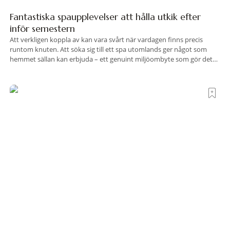
Fantastiska spaupplevelser att hålla utkik efter
inför semestern
Att verkligen koppla av kan vara svårt när vardagen finns precis
runtom knuten. Att söka sig till ett spa utomlands ger något som
hemmet sällan kan erbjuda – ett genuint miljöombyte som gör det
lättare att nå det där tillståndet av lugn och harmoni. I en gedigen
spamiljö har du proffs som vet exakt vilka
Terre di Sacra– där Toscana viskar istället för att
ropa
Det finns platser som vill imponera på dig. De radar upp sina
sevärdheter, sina utsikter och sina superlativ, nästan som om de