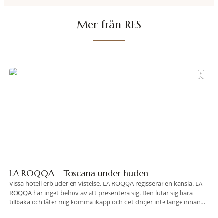
Mer från RES
LA ROQQA – Toscana under huden
Vissa hotell erbjuder en vistelse. LA ROQQA regisserar en känsla. LA
ROQQA har inget behov av att presentera sig. Den lutar sig bara
tillbaka och låter mig komma ikapp och det dröjer inte länge innan
jag inser att hotellet har en alldeles egen koreografi. Ovanför Porto