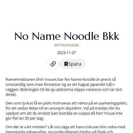
No Name Noodle Bkk
RESTAURANGER
2023-11-27
Spara
Ramenmästaren Shin Inoues bar No Name Noodle är precis så
omständlig som man förväntar sig av ett hajpat japanskt hål-i-
väggen. Bokningen till de sju platserna släpps veckovis och tar slut
direkt.
Den som lyckas få en plats instrueras att vänta på en parkeringsplats,
för att sedan ledas till en anonym skjutdörr. Väl på insidan blir du
upplyst om att du endast kan beställa en soppa då herr Inoue inte
gör fler än 35 per dag.
Om det är värt mödan? Låt oss säga att hans tokusei shio soba med
hemgjorda sobanudlar, sousvide-tillagad chashu på fläsk och