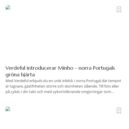
Ercoles pastellfasader, där hamnen rör sig i långsamma bågformer
Verdeful introducerar Minho – norra Portugals
gröna hjärta
Med Verdeful erbjuds du en unik inblick i norra Portugal där tempot
är lugnare, gästfriheten större och skönheten slående. Till fots eller
på cykel, i din takt och med vykortsliknande omgivningar som
bakgrund, upplever du regionen på bästa sätt. Följ med på äventyr
bland vingårdar, marknader och sagolika landskap – detta är slow
travel när det