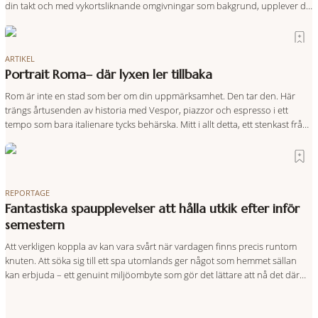
din takt och med vykortsliknande omgivningar som bakgrund, upplever du
regionen på bästa sätt. Följ med på äventyr bland vingårdar, marknader
och sagolika landskap – detta är slow travel när det
ARTIKEL
Portrait Roma– där lyxen ler tillbaka
Rom är inte en stad som ber om din uppmärksamhet. Den tar den. Här
trängs årtusenden av historia med Vespor, piazzor och espresso i ett
tempo som bara italienare tycks behärska. Mitt i allt detta, ett stenkast från
Spanska trappan, gömmer sig Portrait Roma – ett hotell som lyckas med
den smått osannolika bedriften att
REPORTAGE
Fantastiska spaupplevelser att hålla utkik efter inför
semestern
Att verkligen koppla av kan vara svårt när vardagen finns precis runtom
knuten. Att söka sig till ett spa utomlands ger något som hemmet sällan
kan erbjuda – ett genuint miljöombyte som gör det lättare att nå det där
tillståndet av lugn och harmoni. I en gedigen spamiljö har du proffs som
vet exakt vilka