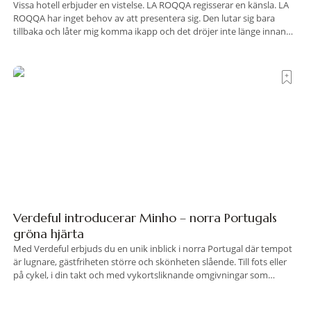
Vissa hotell erbjuder en vistelse. LA ROQQA regisserar en känsla. LA
ROQQA har inget behov av att presentera sig. Den lutar sig bara
tillbaka och låter mig komma ikapp och det dröjer inte länge innan
jag inser att hotellet har en alldeles egen koreografi. Ovanför Porto
Ercoles pastellfasader, där hamnen rör sig i långsamma bågformer
Verdeful introducerar Minho – norra Portugals
gröna hjärta
Med Verdeful erbjuds du en unik inblick i norra Portugal där tempot
är lugnare, gästfriheten större och skönheten slående. Till fots eller
på cykel, i din takt och med vykortsliknande omgivningar som
bakgrund, upplever du regionen på bästa sätt. Följ med på äventyr
bland vingårdar, marknader och sagolika landskap – detta är slow