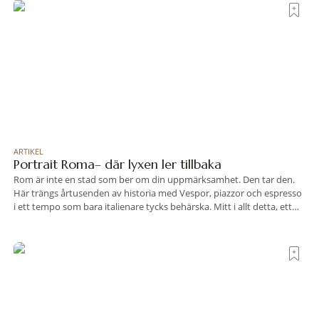
travel när det
ARTIKEL
Portrait Roma– där lyxen ler tillbaka
Rom är inte en stad som ber om din uppmärksamhet. Den tar den.
Här trängs årtusenden av historia med Vespor, piazzor och espresso
i ett tempo som bara italienare tycks behärska. Mitt i allt detta, ett
stenkast från Spanska trappan, gömmer sig Portrait Roma – ett
hotell som lyckas med den smått osannolika bedriften att