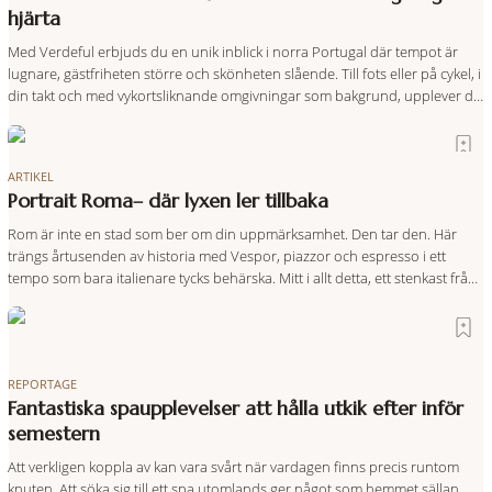
hjärta
Med Verdeful erbjuds du en unik inblick i norra Portugal där tempot är
lugnare, gästfriheten större och skönheten slående. Till fots eller på cykel, i
din takt och med vykortsliknande omgivningar som bakgrund, upplever du
regionen på bästa sätt. Följ med på äventyr bland vingårdar, marknader
och sagolika landskap – detta är slow travel när det
ARTIKEL
Portrait Roma– där lyxen ler tillbaka
Rom är inte en stad som ber om din uppmärksamhet. Den tar den. Här
trängs årtusenden av historia med Vespor, piazzor och espresso i ett
tempo som bara italienare tycks behärska. Mitt i allt detta, ett stenkast från
Spanska trappan, gömmer sig Portrait Roma – ett hotell som lyckas med
den smått osannolika bedriften att
REPORTAGE
Fantastiska spaupplevelser att hålla utkik efter inför
semestern
Att verkligen koppla av kan vara svårt när vardagen finns precis runtom
knuten. Att söka sig till ett spa utomlands ger något som hemmet sällan