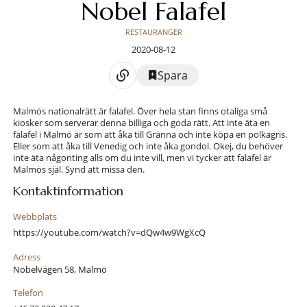
Nobel Falafel
RESTAURANGER
2020-08-12
Spara
Malmös nationalrätt är falafel. Över hela stan finns otaliga små
kiosker som serverar denna billiga och goda rätt. Att inte äta en
falafel i Malmö är som att åka till Gränna och inte köpa en polkagris.
Eller som att åka till Venedig och inte åka gondol. Okej, du behöver
inte äta någonting alls om du inte vill, men vi tycker att falafel är
Malmös själ. Synd att missa den.
Kontaktinformation
Webbplats
https://youtube.com/watch?v=dQw4w9WgXcQ
Adress
Nobelvägen 58, Malmö
Telefon