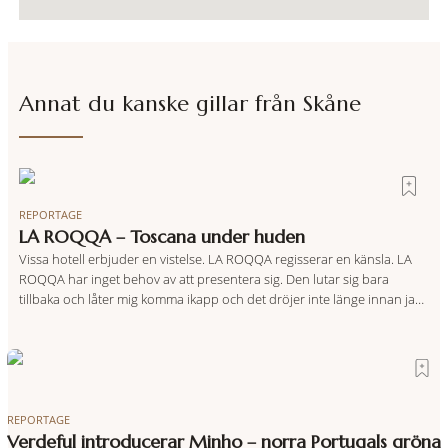
Annat du kanske gillar från
Skåne
REPORTAGE
LA ROQQA – Toscana under huden
Vissa hotell erbjuder en vistelse. LA ROQQA regisserar en känsla. LA
ROQQA har inget behov av att presentera sig. Den lutar sig bara
tillbaka och låter mig komma ikapp och det dröjer inte länge innan jag
inser att hotellet har en alldeles egen koreografi. Ovanför Porto
Ercoles pastellfasader, där hamnen rör sig i långsamma bågformer
REPORTAGE
Verdeful introducerar Minho – norra Portugals gröna