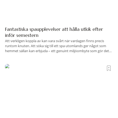
Fantastiska spaupplevelser att hålla utkik efter
inför semestern
Att verkligen koppla av kan vara svårt när vardagen finns precis
runtom knuten. Att söka sig till ett spa utomlands ger något som
hemmet sällan kan erbjuda – ett genuint miljöombyte som gör det
lättare att nå det där tillståndet av lugn och harmoni. I en gedigen
spamiljö har du proffs som vet exakt vilka