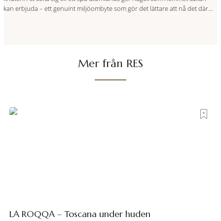
kan erbjuda – ett genuint miljöombyte som gör det lättare att nå det där
tillståndet av lugn och harmoni. I en gedigen spamiljö har du proffs som
vet exakt vilka
Mer från RES
LA ROQQA – Toscana under huden