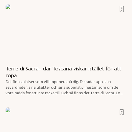
spamiljö har du proffs som vet exakt vilka
Terre di Sacra– där Toscana viskar istället för att
ropa
Det finns platser som vill imponera på dig. De radar upp sina
sevärdheter, sina utsikter och sina superlativ, nästan som om de
vore rädda för att inte räcka till. Och så finns det Terre di Sacra. En
oas som lyckats gömma sig i ett land som de flesta tror redan är
upptäckt. Jag befinner mig