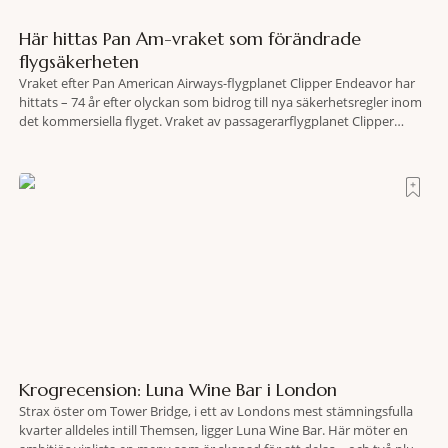
Här hittas Pan Am-vraket som förändrade
flygsäkerheten
Vraket efter Pan American Airways-flygplanet Clipper Endeavor har
hittats – 74 år efter olyckan som bidrog till nya säkerhetsregler inom
det kommersiella flyget. Vraket av passagerarflygplanet Clipper
Endeavor har återfunnits 610 meter under Atlantens yta, drygt 74 år
efter olyckan utanför Puerto Rico. BBC skriver att flygplanet
lokaliserades den 2 juni i år med hjälp
Krogrecension: Luna Wine Bar i London
Strax öster om Tower Bridge, i ett av Londons mest stämningsfulla
kvarter alldeles intill Themsen, ligger Luna Wine Bar. Här möter en