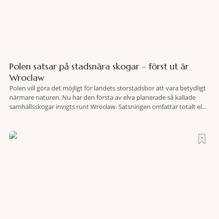
Polen satsar på stadsnära skogar – först ut är
Wrocław
Polen vill göra det möjligt för landets storstadsbor att vara betydligt
närmare naturen. Nu har den första av elva planerade så kallade
samhällsskogar invigts runt Wrocław. Satsningen omfattar totalt elva
större polska städer och ska resultera i vidsträckta, skyddade
skogsområden i direkt anslutning till urbana miljöer. Tanken är att
fler människor ska kunna promenera, motionera