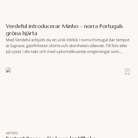
Verdeful introducerar Minho – norra Portugals
gröna hjärta
Med Verdeful erbjuds du en unik inblick i norra Portugal där tempot
är lugnare, gästfriheten större och skönheten slående. Till fots eller
på cykel, i din takt och med vykortsliknande omgivningar som
bakgrund, upplever du regionen på bästa sätt. Följ med på äventyr
bland vingårdar, marknader och sagolika landskap – detta är slow
travel när det
ARTIKEL