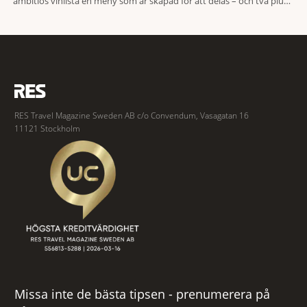
ambitiös vinlista en meny som är skapad för att delas – och två plus
två är lika med en riktigt fullträff. Shad Thames är ett både historiskt
spännande och stämningsfullt kvarter. De gamla
RES Travel Magazine Sweden AB c/o Convendum, Vasagatan 16
11121 Stockholm
Missa inte de bästa tipsen - prenumerera på