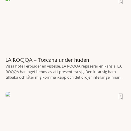
LA ROQQA – Toscana under huden
Vissa hotell erbjuder en vistelse. LA ROQQA regisserar en känsla. LA
ROQQA har inget behov av att presentera sig. Den lutar sig bara
tillbaka och låter mig komma ikapp och det dröjer inte länge innan
jag inser att hotellet har en alldeles egen koreografi. Ovanför Porto
Ercoles pastellfasader, där hamnen rör sig i långsamma bågformer