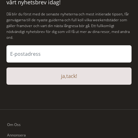
vårt nyhetsbrev idag!
Då blir du först med de senaste nyheterna och mest initierade tipsen, får
genvägarna till de nyaste guiderna och full koll vilka weekendstäder som
gäller framöver och vart din nästa långresa bör gå. Ett fullkomligt
nödvändigt nyhetsbrev för dig som vill få ut mer av dina resor, med andra
ord.
ja,tack!
Om Oss
Annonsera