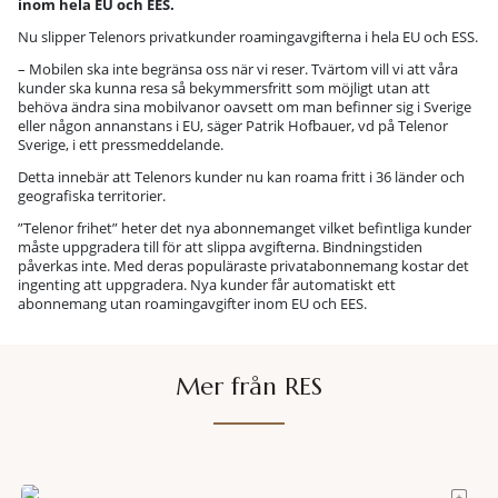
inom hela EU och EES.
Nu slipper Telenors privatkunder roamingavgifterna i hela EU och ESS.
– Mobilen ska inte begränsa oss när vi reser. Tvärtom vill vi att våra
kunder ska kunna resa så bekymmersfritt som möjligt utan att
behöva ändra sina mobilvanor oavsett om man befinner sig i Sverige
eller någon annanstans i EU, säger Patrik Hofbauer, vd på Telenor
Sverige, i ett pressmeddelande.
Detta innebär att Telenors kunder nu kan roama fritt i 36 länder och
geografiska territorier.
”Telenor frihet” heter det nya abonnemanget vilket befintliga kunder
måste uppgradera till för att slippa avgifterna. Bindningstiden
påverkas inte. Med deras populäraste privatabonnemang kostar det
ingenting att uppgradera. Nya kunder får automatiskt ett
abonnemang utan roamingavgifter inom EU och EES.
Mer från RES