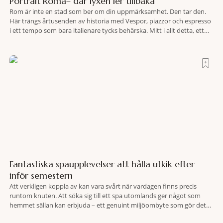
Portrait Roma– där lyxen ler tillbaka
Rom är inte en stad som ber om din uppmärksamhet. Den tar den.
Här trängs årtusenden av historia med Vespor, piazzor och espresso
i ett tempo som bara italienare tycks behärska. Mitt i allt detta, ett
stenkast från Spanska trappan, gömmer sig Portrait Roma – ett
hotell som lyckas med den smått osannolika bedriften att
Fantastiska spaupplevelser att hålla utkik efter
inför semestern
Att verkligen koppla av kan vara svårt när vardagen finns precis
runtom knuten. Att söka sig till ett spa utomlands ger något som
hemmet sällan kan erbjuda – ett genuint miljöombyte som gör det
lättare att nå det där tillståndet av lugn och harmoni. I en gedigen