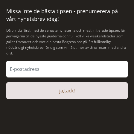
Missa inte de bästa tipsen - prenumerera på
vårt nyhetsbrev idag!
Då blir du först med de senaste nyheterna och mest initierade tipsen, får
genvägarna till de nyaste guiderna och full koll vilka weekendstäder som
gäller framöver och vart din nästa långresa bör gå. Ett fullkomligt
nödvändigt nyhetsbrev för dig som vill få ut mer av dina resor, med andra
ord.
ja,tack!