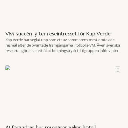
VM-succén lyfter reseintresset för Kap Verde
Kap Verde har seglat upp som ett av sommarens mest omtalade
resmål efter de oväntade framgångarna i fotbolls-VM. Även svenska
researrangörer ser ett ökat bokningstryck till ögruppen inför vintern.
Mellan den 6-17 juli såg Ving den första veckan en ökning på 23
procent i antalet bokningar till Kap Verde-ön Sal jämfört med
motsvarande vecka i
AI förändrar hur resenärer väljer hotell