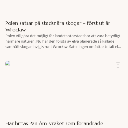
Polen satsar på stadsnära skogar – först ut är
Wrocław
Polen vill göra det möjligt för landets storstadsbor att vara betydligt
närmare naturen. Nu har den första av elva planerade så kallade
samhällsskogar invigts runt Wrocław. Satsningen omfattar totalt elva
större polska städer och ska resultera i vidsträckta, skyddade
skogsområden i direkt anslutning till urbana miljöer. Tanken är att
fler människor ska kunna promenera, motionera
Här hittas Pan Am-vraket som förändrade