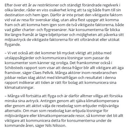
Efter över ett år av restriktioner och ständigt förändrade regelverk i
olika länder, råder en viss osäkerhet kring att ta sig både fram till sin
destination och hem igen. Därför är inte priset den viktigaste faktorn
vid val av resa för svenskar idag, utan allra flest uppger att komma
fram och att komma hem igen som de två viktigaste faktorerna, både
vad gäller charter- och flygresenärer. När konsumenterna får blicka
lite längre framåt är lägre biljettpriser och möjligheten att påverka sitt
miljöavtryck de viktigaste faktorerna för ett oförändrat eller utökat
flygande.
– Vi vet också att det kommer bli mycket viktigt att jobba med
utsläppsåtgärder och kommunicera lösningar som passar de
konsumenter som känner sig oroliga. Det framkommer också i
Schibsteds rapport som visar att dessa frågor blir allt viktigare att äga
framöver, säger Claes Pellvik. Många aktörer inom resebranschen
jobbar redan idag aktivt med klimatfrågan och resultatet i denna
rapport indikerar att tiden är rätt för bolag att kommunicera sina
klimatsatsningar.
– Många vill fortsätta att flyga och är därför alltmer villiga att försöka
minska sina avtryck. Antingen genom att själva klimatkompensera
eller genom att aktivt välja de resebolag som erbjuder miljövänliga
alternativ. Om man som resebolag kan erbjuda lösningar för
miljövänligare eller klimatkompenserade resor, så kommer det bli allt
viktigare att kommunicera detta för konsumenterna under de
kommande åren, säger Nils Nilsson.