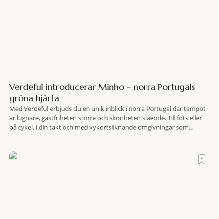
Verdeful introducerar Minho – norra Portugals
gröna hjärta
Med Verdeful erbjuds du en unik inblick i norra Portugal där tempot
är lugnare, gästfriheten större och skönheten slående. Till fots eller
på cykel, i din takt och med vykortsliknande omgivningar som
bakgrund, upplever du regionen på bästa sätt. Följ med på äventyr
bland vingårdar, marknader och sagolika landskap – detta är slow
travel när det