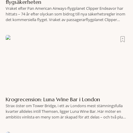
flygsäkerheten
Vraket efter Pan American Airways-flygplanet Clipper Endeavor har
hittats – 74 år efter olyckan som bidrog till nya säkerhetsregler inom
det kommersiella flyget. Vraket av passagerarflygplanet Clipper
Endeavor har återfunnits 610 meter under Atlantens yta, drygt 74 år
efter olyckan utanför Puerto Rico. BBC skriver att flygplanet
lokaliserades den 2 juni i år med hjälp
Krogrecension: Luna Wine Bar i London
Strax öster om Tower Bridge, i ett av Londons mest stämningsfulla
kvarter alldeles intill Themsen, ligger Luna Wine Bar. Här möter en
ambitiös vinlista en meny som är skapad för att delas – och två plus
två är lika med en riktigt fullträff. Shad Thames är ett både historiskt
spännande och stämningsfullt kvarter. De gamla