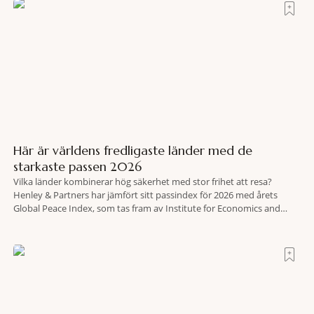
Här är världens fredligaste länder med de
starkaste passen 2026
Vilka länder kombinerar hög säkerhet med stor frihet att resa?
Henley & Partners har jämfört sitt passindex för 2026 med årets
Global Peace Index, som tas fram av Institute for Economics and
Peace. Resultatet är en lista över länder som både hör till världens
fredligaste och har några av de mest kraftfulla passen. Trots att