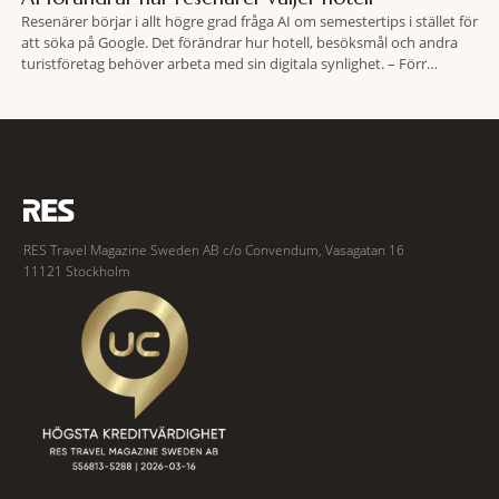
Resenärer börjar i allt högre grad fråga AI om semestertips i stället för
att söka på Google. Det förändrar hur hotell, besöksmål och andra
turistföretag behöver arbeta med sin digitala synlighet. – Förr
handlade det om sökmotoroptimering. Nu handlar det om att AI ska
förstå vem vi passar för och när den ska rekommendera oss,
RES Travel Magazine Sweden AB c/o Convendum, Vasagatan 16
11121 Stockholm