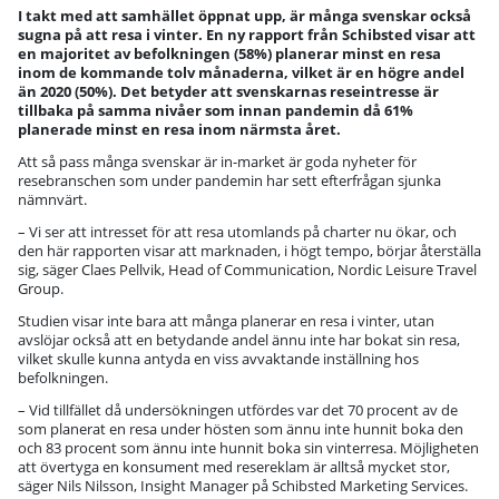
I takt med att samhället öppnat upp, är många svenskar också
sugna på att resa i vinter. En ny rapport från Schibsted visar att
en majoritet av befolkningen (58%) planerar minst en resa
inom de kommande tolv månaderna, vilket är en högre andel
än 2020 (50%). Det betyder att svenskarnas reseintresse är
tillbaka på samma nivåer som innan pandemin då 61%
planerade minst en resa inom närmsta året.
Att så pass många svenskar är in-market är goda nyheter för
resebranschen som under pandemin har sett efterfrågan sjunka
nämnvärt.
– Vi ser att intresset för att resa utomlands på charter nu ökar, och
den här rapporten visar att marknaden, i högt tempo, börjar återställa
sig, säger Claes Pellvik, Head of Communication, Nordic Leisure Travel
Group.
Studien visar inte bara att många planerar en resa i vinter, utan
avslöjar också att en betydande andel ännu inte har bokat sin resa,
vilket skulle kunna antyda en viss avvaktande inställning hos
befolkningen.
– Vid tillfället då undersökningen utfördes var det 70 procent av de
som planerat en resa under hösten som ännu inte hunnit boka den
och 83 procent som ännu inte hunnit boka sin vinterresa. Möjligheten
att övertyga en konsument med resereklam är alltså mycket stor,
säger Nils Nilsson, Insight Manager på Schibsted Marketing Services.