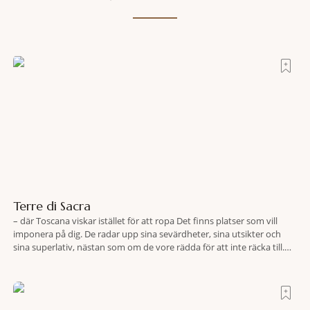
Terre di Sacra
– där Toscana viskar istället för att ropa Det finns platser som vill
imponera på dig. De radar upp sina sevärdheter, sina utsikter och
sina superlativ, nästan som om de vore rädda för att inte räcka till.
Och så finns det Terre di Sacra. En oas som lyckats gömma sig i ett
land som de