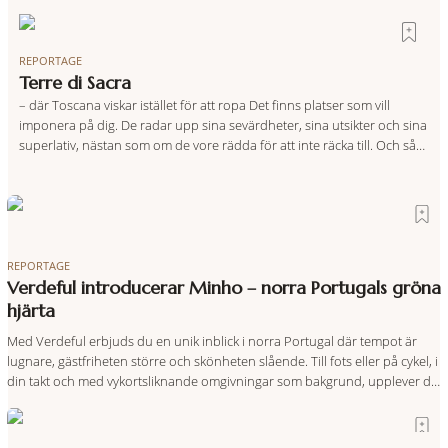
REPORTAGE
Terre di Sacra
– där Toscana viskar istället för att ropa Det finns platser som vill
imponera på dig. De radar upp sina sevärdheter, sina utsikter och sina
superlativ, nästan som om de vore rädda för att inte räcka till. Och så
finns det Terre di Sacra. En oas som lyckats gömma sig i ett land som
de
REPORTAGE
Verdeful introducerar Minho – norra Portugals gröna
hjärta
Med Verdeful erbjuds du en unik inblick i norra Portugal där tempot är
lugnare, gästfriheten större och skönheten slående. Till fots eller på cykel, i
din takt och med vykortsliknande omgivningar som bakgrund, upplever du
regionen på bästa sätt. Följ med på äventyr bland vingårdar, marknader
och sagolika landskap – detta är slow travel när det