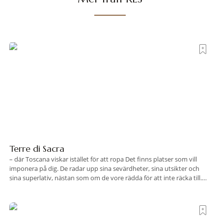
Terre di Sacra
– där Toscana viskar istället för att ropa Det finns platser som vill
imponera på dig. De radar upp sina sevärdheter, sina utsikter och
sina superlativ, nästan som om de vore rädda för att inte räcka till.
Och så finns det Terre di Sacra. En oas som lyckats gömma sig i ett
land som de