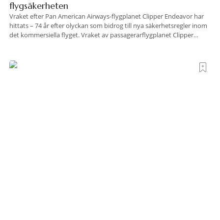
flygsäkerheten
Vraket efter Pan American Airways-flygplanet Clipper Endeavor har
hittats – 74 år efter olyckan som bidrog till nya säkerhetsregler inom
det kommersiella flyget. Vraket av passagerarflygplanet Clipper
Endeavor har återfunnits 610 meter under Atlantens yta, drygt 74 år
efter olyckan utanför Puerto Rico. BBC skriver att flygplanet
lokaliserades den 2 juni i år med hjälp
Krogrecension: Luna Wine Bar i London
Strax öster om Tower Bridge, i ett av Londons mest stämningsfulla
kvarter alldeles intill Themsen, ligger Luna Wine Bar. Här möter en
ambitiös vinlista en meny som är skapad för att delas – och två plus
två är lika med en riktigt fullträff. Shad Thames är ett både historiskt
spännande och stämningsfullt kvarter. De gamla