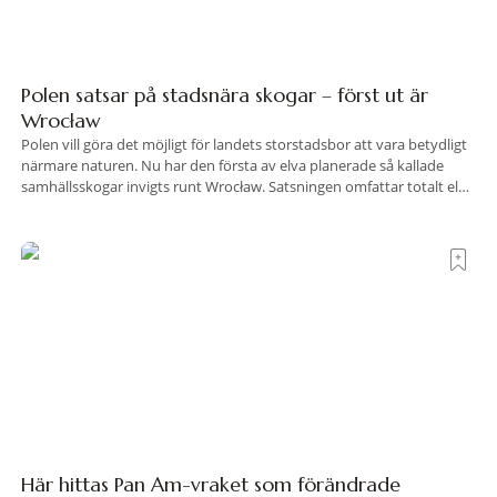
Polen satsar på stadsnära skogar – först ut är
Wrocław
Polen vill göra det möjligt för landets storstadsbor att vara betydligt
närmare naturen. Nu har den första av elva planerade så kallade
samhällsskogar invigts runt Wrocław. Satsningen omfattar totalt elva
större polska städer och ska resultera i vidsträckta, skyddade
skogsområden i direkt anslutning till urbana miljöer. Tanken är att
fler människor ska kunna promenera, motionera
Här hittas Pan Am-vraket som förändrade