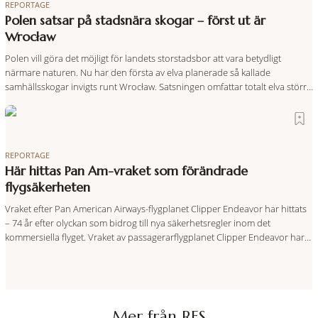
REPORTAGE
Polen satsar på stadsnära skogar – först ut är
Wrocław
Polen vill göra det möjligt för landets storstadsbor att vara betydligt
närmare naturen. Nu har den första av elva planerade så kallade
samhällsskogar invigts runt Wrocław. Satsningen omfattar totalt elva större
polska städer och ska resultera i vidsträckta, skyddade skogsområden i
direkt anslutning till urbana miljöer. Tanken är att fler människor ska kunna
promenera, motionera
REPORTAGE
Här hittas Pan Am-vraket som förändrade
flygsäkerheten
Vraket efter Pan American Airways-flygplanet Clipper Endeavor har hittats
– 74 år efter olyckan som bidrog till nya säkerhetsregler inom det
kommersiella flyget. Vraket av passagerarflygplanet Clipper Endeavor har
återfunnits 610 meter under Atlantens yta, drygt 74 år efter olyckan utanför
Puerto Rico. BBC skriver att flygplanet lokaliserades den 2 juni i år med
hjälp
Mer från RES