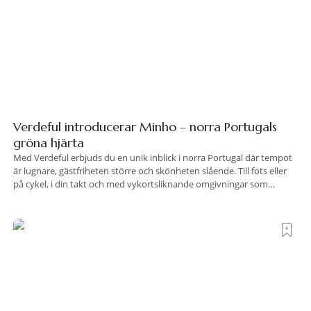
Verdeful introducerar Minho – norra Portugals
gröna hjärta
Med Verdeful erbjuds du en unik inblick i norra Portugal där tempot
är lugnare, gästfriheten större och skönheten slående. Till fots eller
på cykel, i din takt och med vykortsliknande omgivningar som
bakgrund, upplever du regionen på bästa sätt. Följ med på äventyr
bland vingårdar, marknader och sagolika landskap – detta är slow
travel när det