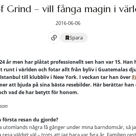
f Grind – vill fånga magin i vär
2016-06-06
Spara
 24 år men har plåtat professionellt sen han var 15. Han 
 runt i världen och fotar allt från byliv i Guatemalas dj
Istanbul till klubbliv i New York. I veckan tar han över
R
r att bjuda på sina bästa resebilder. Här berättar han
och vad de har betytt för honom.
sson
n första resan du gjorde?
ara utomlands några få gånger under mina barndomsår, så 
 resa väldigt väl – trots att jag bara var fyra år. Familjen res