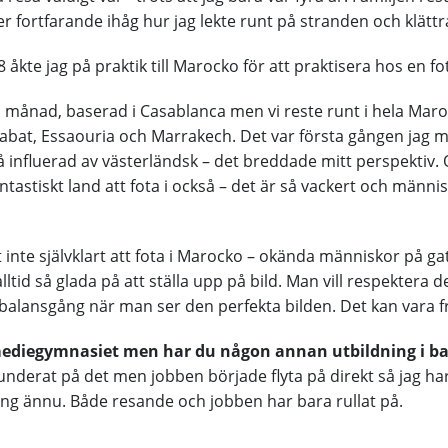
 fortfarande ihåg hur jag lekte runt på stranden och klättr
8 åkte jag på praktik till Marocko för att praktisera hos en fo
en månad, baserad i Casablanca men vi reste runt i hela Maroc
abat, Essaouria och Marrakech. Det var första gången jag m
å influerad av västerländsk – det breddade mitt perspektiv.
ntastiskt land att fota i också – det är så vackert och männi
t inte självklart att fota i Marocko – okända människor på ga
alltid så glada på att ställa upp på bild. Man vill respektera d
 balansgång när man ser den perfekta bilden. Det kan vara 
mediegymnasiet men har du någon annan utbildning i b
funderat på det men jobben började flyta på direkt så jag har
ng ännu. Både resande och jobben har bara rullat på.