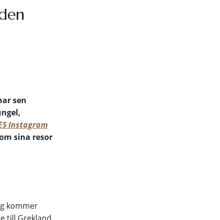
lden
har sen
ungel,
ES Instagram
 om sina resor
jag kommer
te till Grekland