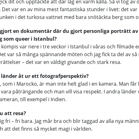
ick dit och upptäckte att där låg en varm källa. Så vi tog av
Det var en av mina mest fantastiska stunder i livet: det var 
junken i det turkosa vattnet med bara snötäckta berg som 
 gjort en dokumentär där du gjort personliga porträtt a
ig som queer i Istanbul?
n kompis var nere i tre veckor i Istanbul i våras och filmade e
et var så många spännande möten och jag fick ta del av s
ättelser – det var en väldigt givande och stark resa.
g länder åt ur ett fotografperspektiv?
r, som i Marocko, är man inte helt glad i en kamera. Man får l
e vara påträngande och man vill visa respekt. I andra länder vi
meran, till exempel i Indien.
du att resa?
g fri – fri bara. Jag mår bra och blir taggad av alla nya män
h att det finns så mycket magi i världen.