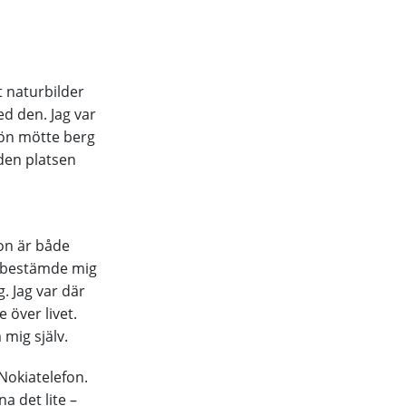
t naturbilder
ed den. Jag var
snön mötte berg
 den platsen
on är både
ag bestämde mig
. Jag var där
 över livet.
mig själv.
Nokiatelefon.
a det lite –