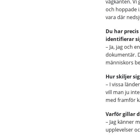
vägkanten. Vi g
och hoppade i. 
vara där neds
Du har precis
identifierar s
– Ja, jag och e
dokumentär. D
människors ber
Hur skiljer si
– I vissa lände
vill man ju int
med framför ka
Varför gillar 
– Jag känner mi
upplevelser oc