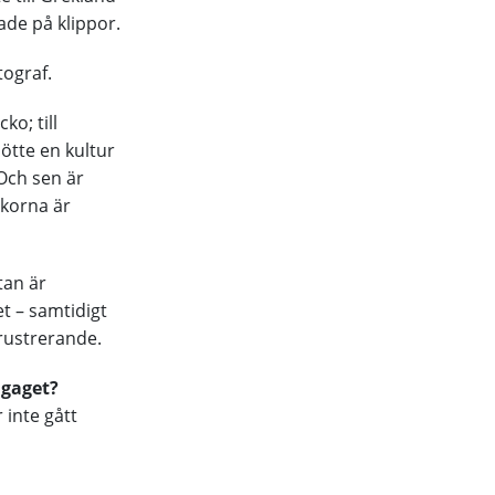
ade på klippor.
tograf.
ko; till
ötte en kultur
 Och sen är
skorna är
tan är
et – samtidigt
frustrerande.
agaget?
 inte gått