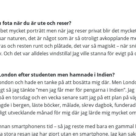
 fota när du är ute och reser?
obbet mycket porträtt men när jag reser privat blir det mycke
skar naturen, det är något som är så otroligt avkopplande m
ntras och resten runt och plåtade, det var så magiskt – när 
Och det var alldeles vindstilla! Jag ville stanna för evigt på
l London efter studenten men hamnade i Indien?
 London och hade en tanke på att bosätta mig där. Men Lond
gt så jag tänkte ”men jag får mer för pengarna i Indien”. J
 på en torsdag och en vecka senare satt jag på ett plan på väg
de i bergen, läste böcker, målade, skrev dagbok, funderade
digt utvecklande månad för mig där jag lärde mig mycket om 
innan smartphonens tid – så jag reste med bara en gammal 
ta stora resan jag har gjort utan en smartphone. Jag kan sakn