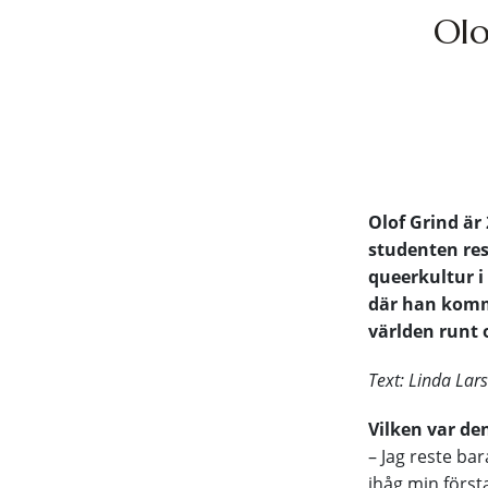
Olo
Olof Grind är
studenten rest
queerkultur i 
där han komme
världen runt 
Text: Linda Lar
Vilken var de
– Jag reste b
ihåg min första