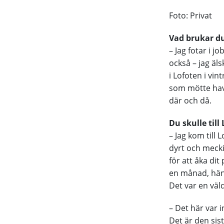
Foto: Privat
Vad brukar du
– Jag fotar i j
också – jag äl
i Lofoten i vi
som mötte hav. 
där och då.
Du skulle til
– Jag kom till
dyrt och mecki
för att åka dit
en månad, häng
Det var en väl
– Det här var 
Det är den sis