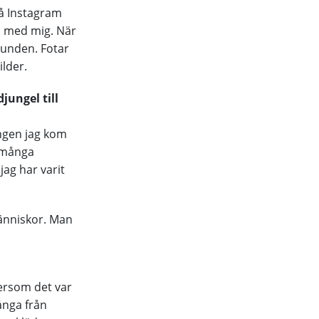
på Instagram
a med mig. När
tunden. Fotar
ilder.
jungel till
ången jag kom
å många
ag har varit
människor. Man
.
tersom det var
ånga från