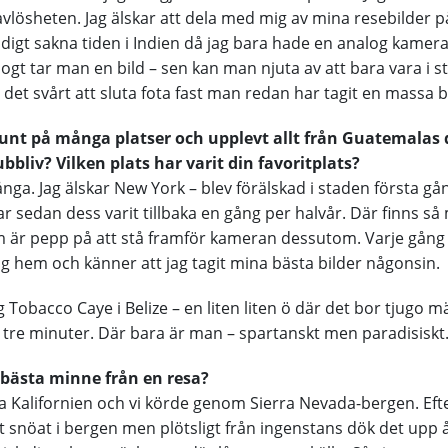
avlösheten. Jag älskar att dela med mig av mina resebilder 
igt sakna tiden i Indien då jag bara hade en analog kamer
ogt tar man en bild – sen kan man njuta av att bara vara i s
 det svårt att sluta fota fast man redan har tagit en massa b
runt på många platser och upplevt allt från Guatemalas d
bliv? Vilken plats har varit din favoritplats?
ånga. Jag älskar New York – blev förälskad i staden första g
ar sedan dess varit tillbaka en gång per halvår. Där finns s
 är pepp på att stå framför kameran dessutom. Varje gång j
 hem och känner att jag tagit mina bästa bilder någonsin.
g Tobacco Caye i Belize – en liten liten ö där det bor tjugo 
 tre minuter. Där bara är man – spartanskt men paradisiskt
 bästa minne från en resa?
rra Kalifornien och vi körde genom Sierra Nevada-bergen. Ef
t snöat i bergen men plötsligt från ingenstans dök det upp 