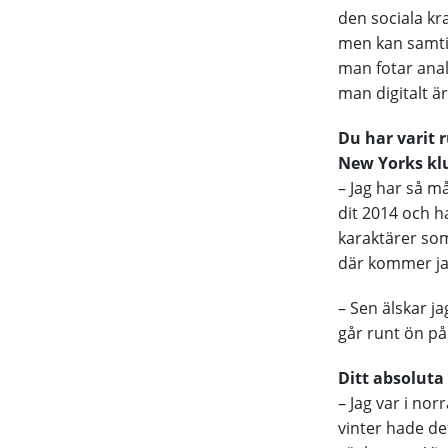
den sociala kr
men kan samtid
man fotar anal
man digitalt är
Du har varit 
New Yorks klub
– Jag har så m
dit 2014 och h
karaktärer som
där kommer jag
– Sen älskar ja
går runt ön på
Ditt absoluta
– Jag var i no
vinter hade de