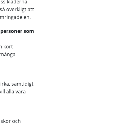
 oss kläderna
så overkligt att
omringade en.
v personer som
n kort
å många
irka, samtidigt
ll alla vara
niskor och