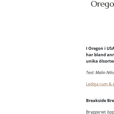
Oregon
I Oregon i US
har bland ann
unika ölsorte
Text: Malin Nil
Lediga rum & p
Breakside Br
Bryggeriet öpp