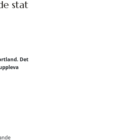
de stat
ortland. Det
 uppleva
rande