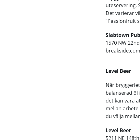
uteservering. 
Det varierar v
”Passionfruit 
Slabtown Pub
1570 NW 22nd 
breakside.co
Level Beer
När bryggeriet
balanserad öl f
det kan vara a
mellan arbete 
du välja mella
Level Beer
5211 NE 148th