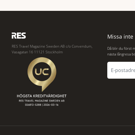
vidsträckta, skyddade skogsområden i direkt
under Atlanten
anslutning till urbana miljöer. Tanken är att
olyckan utanfö
fler människor ska kunna promenera,
flygplanet lok
motionera
hjälp
Missa inte
RES Travel Magazine Sweden AB c/o Convendum,
Då blir du först 
Vasagatan 16 11121 Stockholm
nästa långresa bö