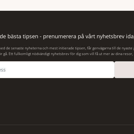
s yta, drygt 74 år efter
Thames är ett både historiskt
r Puerto Rico. BBC skriver att
och stämningsfullt kvarter. De
aliserades den 2 juni i år med
 de bästa tipsen - prenumerera på vårt nyhetsbrev ida
med de senaste nyheterna och mest initierade tipsen, får genvägarna till de nyaste
r gå. Ett fullkomligt nödvändigt nyhetsbrev för dig som vill få ut mer av dina resor