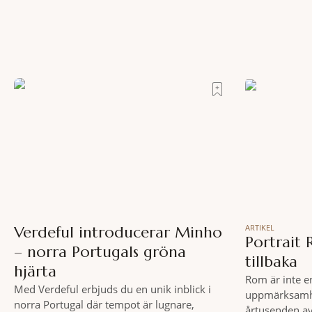
ARTIKEL
Verdeful introducerar Minho
Portrait 
– norra Portugals gröna
tillbaka
hjärta
Rom är inte e
Med Verdeful erbjuds du en unik inblick i
uppmärksamhe
norra Portugal där tempot är lugnare,
årtusenden av