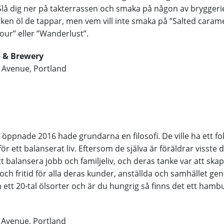
Slå dig ner på takterrassen och smaka på någon av bryggerie
ilken öl de tappar, men vem vill inte smaka på ”Salted carame
sour” eller ”Wanderlust”.
 & Brewery
Avenue, Portland
m
 öppnade 2016 hade grundarna en filosofi. De ville ha ett fo
ör ett balanserat liv. Eftersom de själva är föräldrar visste 
tt balansera jobb och familjeliv, och deras tanke var att ska
och fritid för alla deras kunder, anställda och samhället ge
n ett 20-tal ölsorter och är du hungrig så finns det ett ham
 Avenue, Portland