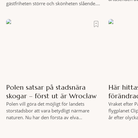
gästfriheten större och skönheten slående.
och espresso 
Till fots eller på cykel, i din takt och med
tycks behärska.
vykortsliknande omgivningar som
från Spanska 
bakgrund, upplever du regionen på bästa
Roma – ett ho
sätt. Följ med på äventyr bland vingårdar,
osannolika bed
marknader och sagolika landskap – detta är
slow travel när det
Polen satsar på stadsnära
Här hitt
skogar – först ut är Wrocław
förändra
Polen vill göra det möjligt för landets
Vraket efter 
storstadsbor att vara betydligt närmare
flygplanet Cli
naturen. Nu har den första av elva
år efter olyck
planerade så kallade samhällsskogar invigts
säkerhetsregl
runt Wrocław. Satsningen omfattar totalt
flyget. Vraket
elva större polska städer och ska resultera i
Clipper Endea