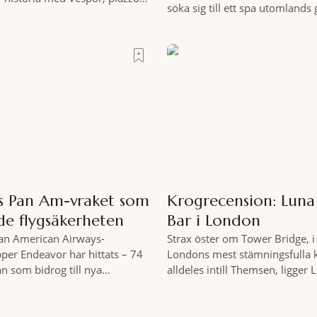
söka sig till ett spa utomlands
i ett tempo som bara italienare
hemmet sällan kan erbjuda – e
 Mitt i allt detta, ett stenkast
miljöombyte som gör det lättar
trappan, gömmer sig Portrait
där tillståndet av lugn och har
tell som lyckas med den smått
gedigen spamiljö har du proff
riften att
exakt vilka
as Pan Am-vraket som
Krogrecension: Lun
de flygsäkerheten
Bar i London
Pan American Airways-
Strax öster om Tower Bridge, i 
pper Endeavor har hittats – 74
Londons mest stämningsfulla 
an som bidrog till nya
alldeles intill Themsen, ligger
er inom det kommersiella
Bar. Här möter en ambitiös vi
 av passagerarflygplanet
som är skapad för att delas – o
vor har återfunnits 610 meter
två är lika med en riktigt fulltr