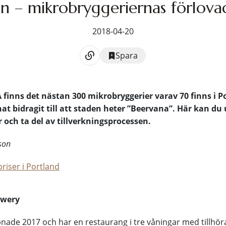
 – mikrobryggeriernas förlova
2018-04-20
Spara
A finns det nästan 300 mikrobryggerier varav 70 finns i P
at bidragit till att staden heter ”Beervana”. Här kan du
r och ta del av tillverkningsprocessen.
sson
riser i Portland
ewery
nade 2017 och har en restaurang i tre våningar med tillhö