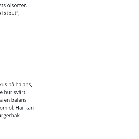
ts ölsorter.
l stout”,
kus på balans,
de hur svårt
pa en balans
nom öl. Här kan
burgerhak.