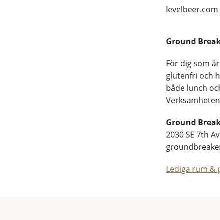
levelbeer.com
Ground Break
För dig som är
glutenfri och h
både lunch och
Verksamheten s
Ground Break
2030 SE 7th A
groundbreake
Lediga rum & p