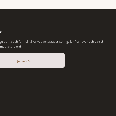
Institute for Economics and Peace.
 spännande
Resultatet är en lista över länder som både
 gamla
hör till världens fredligaste och har några av
de mest kraftfulla passen. Trots att
g!
 guiderna och full koll vilka weekendstäder som gäller framöver och vart din
, med andra ord.
ja,tack!