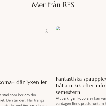
Mer från RES
Fantastiska spaupplev
Roma– där lyxen ler
hålla utkik efter infö
semestern
n stad som ber om din
Att verkligen koppla av kan var
t. Den tar den. Här trängs
vardagen finns precis runtom 
 historia med Vespor, piazzor