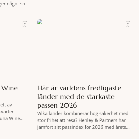
rädda för att inte räcka till. Och så finns det
 ger något som
Terre di Sacra. En oas som lyckats gömma
tt genuint
sig i ett land som de flesta tror redan är
e att nå det
upptäckt. Jag befinner mig
moni. I en
s som vet
a Wine
Här är världens fredligaste
länder med de starkaste
passen 2026
ett av
kvarter
Vilka länder kombinerar hög säkerhet med
 Luna Wine
stor frihet att resa? Henley & Partners har
nlista en meny
jämfört sitt passindex för 2026 med årets
ch två plus
Global Peace Index, som tas fram av
äff. Shad