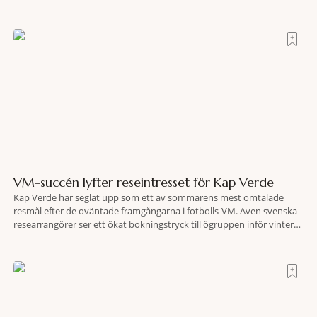
Peace. Resultatet är en lista över länder som både hör till världens
fredligaste och har några av de mest kraftfulla passen. Trots att
VM-succén lyfter reseintresset för Kap Verde
Kap Verde har seglat upp som ett av sommarens mest omtalade
resmål efter de oväntade framgångarna i fotbolls-VM. Även svenska
researrangörer ser ett ökat bokningstryck till ögruppen inför vintern.
Mellan den 6-17 juli såg Ving den första veckan en ökning på 23
procent i antalet bokningar till Kap Verde-ön Sal jämfört med
motsvarande vecka i