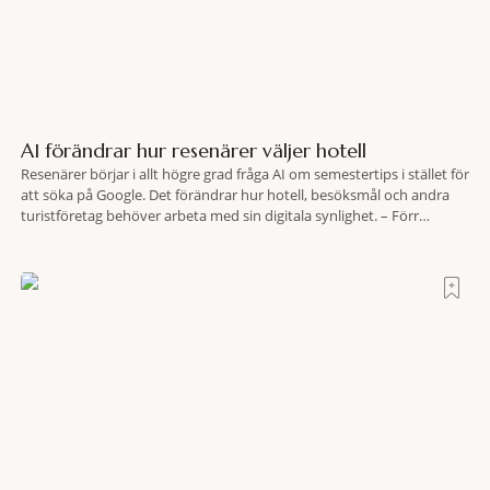
AI förändrar hur resenärer väljer hotell
Resenärer börjar i allt högre grad fråga AI om semestertips i stället för
att söka på Google. Det förändrar hur hotell, besöksmål och andra
turistföretag behöver arbeta med sin digitala synlighet. – Förr
handlade det om sökmotoroptimering. Nu handlar det om att AI ska
förstå vem vi passar för och när den ska rekommendera oss,