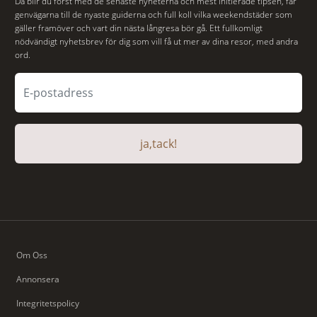
Då blir du först med de senaste nyheterna och mest initierade tipsen, får
genvägarna till de nyaste guiderna och full koll vilka weekendstäder som
gäller framöver och vart din nästa långresa bör gå. Ett fullkomligt
nödvändigt nyhetsbrev för dig som vill få ut mer av dina resor, med andra
ord.
ja,tack!
Om Oss
Annonsera
Integritetspolicy