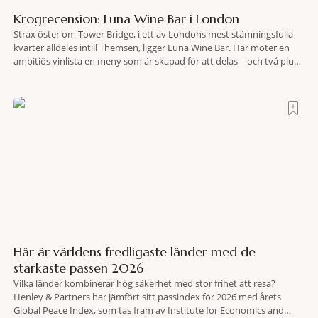
Krogrecension: Luna Wine Bar i London
Strax öster om Tower Bridge, i ett av Londons mest stämningsfulla
kvarter alldeles intill Themsen, ligger Luna Wine Bar. Här möter en
ambitiös vinlista en meny som är skapad för att delas – och två plus
två är lika med en riktigt fullträff. Shad Thames är ett både historiskt
spännande och stämningsfullt kvarter. De gamla
Här är världens fredligaste länder med de
starkaste passen 2026
Vilka länder kombinerar hög säkerhet med stor frihet att resa?
Henley & Partners har jämfört sitt passindex för 2026 med årets
Global Peace Index, som tas fram av Institute for Economics and