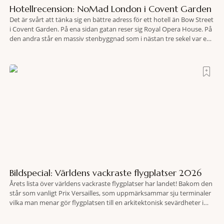
Hotellrecension: NoMad London i Covent Garden
Det är svårt att tänka sig en bättre adress för ett hotell än Bow Street
i Covent Garden. På ena sidan gatan reser sig Royal Opera House. På
den andra står en massiv stenbyggnad som i nästan tre sekel var en
plats dit människor släpades mot sin vilja. Här har Oscar Wilde stått
inför rätta.
Bildspecial: Världens vackraste flygplatser 2026
Årets lista över världens vackraste flygplatser har landet! Bakom den
står som vanligt Prix ​​Versailles, som uppmärksammar sju terminaler
vilka man menar gör flygplatsen till en arkitektonisk sevärdheter i
egen rätt. Årets urval hittas i Kina, Tyskland, Indien, Kambodja och
USA, och visst sticker de ut i sin byggnadskonst? Terminal 2 vid