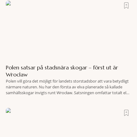
Polen satsar på stadsnära skogar – först ut är
Wrocław
Polen vill göra det möjligt för landets storstadsbor att vara betydligt
närmare naturen. Nu har den första av elva planerade så kallade
samhällsskogar invigts runt Wrocław. Satsningen omfattar totalt elva
större polska städer och ska resultera i vidsträckta, skyddade
skogsområden i direkt anslutning till urbana miljöer. Tanken är att
fler människor ska kunna promenera, motionera