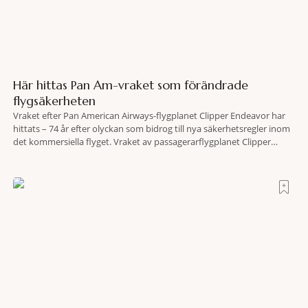
Här hittas Pan Am-vraket som förändrade
flygsäkerheten
Vraket efter Pan American Airways-flygplanet Clipper Endeavor har
hittats – 74 år efter olyckan som bidrog till nya säkerhetsregler inom
det kommersiella flyget. Vraket av passagerarflygplanet Clipper
Endeavor har återfunnits 610 meter under Atlantens yta, drygt 74 år
efter olyckan utanför Puerto Rico. BBC skriver att flygplanet
lokaliserades den 2 juni i år med hjälp