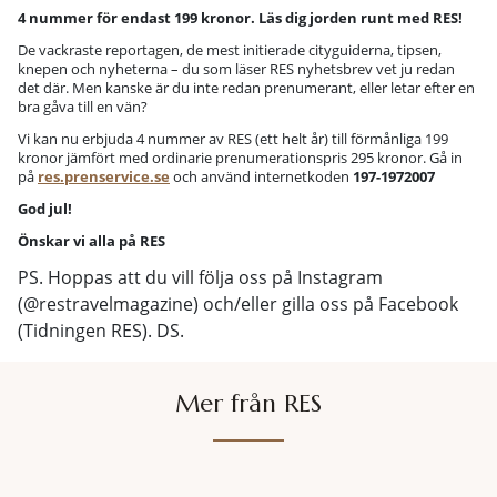
4 nummer för endast 199 kronor.
Läs dig jorden runt med RES!
De vackraste reportagen, de mest initierade cityguiderna, tipsen,
knepen och nyheterna – du som läser RES nyhetsbrev vet ju redan
det där. Men kanske är du inte redan prenumerant, eller letar efter en
bra gåva till en vän?
Vi kan nu erbjuda 4 nummer av RES (ett helt år) till förmånliga 199
kronor jämfört med ordinarie prenumerationspris 295 kronor. Gå in
på
res.prenservice.se
och använd internetkoden
197-1972007
God jul!
Önskar vi alla på RES
PS. Hoppas att du vill följa oss på Instagram
(@restravelmagazine) och/eller gilla oss på Facebook
(Tidningen RES). DS.
Mer från RES