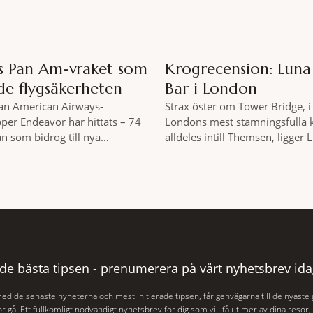
as Pan Am-vraket som
Krogrecension: Lun
de flygsäkerheten
Bar i London
Pan American Airways-
Strax öster om Tower Bridge, i 
pper Endeavor har hittats – 74
Londons mest stämningsfulla 
an som bidrog till nya
alldeles intill Themsen, ligger
er inom det kommersiella
Bar. Här möter en ambitiös vi
 av passagerarflygplanet
som är skapad för att delas – o
vor har återfunnits 610 meter
två är lika med en riktigt fulltr
s yta, drygt 74 år efter
Thames är ett både historiskt
r Puerto Rico. BBC skriver att
och stämningsfullt kvarter. De
aliserades den 2 juni i år med
 de bästa tipsen - prenumerera på vårt nyhetsbrev ida
med de senaste nyheterna och mest initierade tipsen, får genvägarna till de nyaste
r gå. Ett fullkomligt nödvändigt nyhetsbrev för dig som vill få ut mer av dina resor