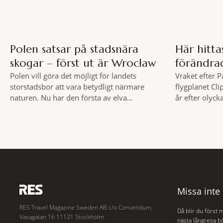
Polen satsar på stadsnära
Här hitt
skogar – först ut är Wrocław
förändra
Polen vill göra det möjligt för landets
Vraket efter 
storstadsbor att vara betydligt närmare
flygplanet Cli
naturen. Nu har den första av elva
år efter olyck
planerade så kallade samhällsskogar invigts
säkerhetsregl
runt Wrocław. Satsningen omfattar totalt
flyget. Vraket
elva större polska städer och ska resultera i
Clipper Endea
vidsträckta, skyddade skogsområden i direkt
under Atlanten
anslutning till urbana miljöer. Tanken är att
olyckan utanfö
fler människor ska kunna promenera,
flygplanet lok
motionera
hjälp
Missa inte
RES Travel Magazine Sweden AB c/o Convendum,
Då blir du först 
Vasagatan 16 11121 Stockholm
nästa långresa bö