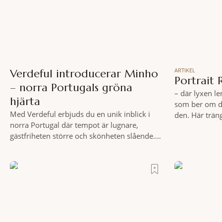
ARTIKEL
Verdeful introducerar Minho
Portrait
– norra Portugals gröna
– där lyxen le
hjärta
som ber om d
Med Verdeful erbjuds du en unik inblick i
den. Här trän
norra Portugal där tempot är lugnare,
Vespor, piazz
gästfriheten större och skönheten slående.
som bara itali
Till fots eller på cykel, i din takt och med
allt detta, et
vykortsliknande omgivningar som
gömmer sig Po
bakgrund, upplever du regionen på bästa
lyckas med
sätt. Följ med på äventyr bland vingårdar,
marknader och sagolika landskap – detta är
slow travel när det