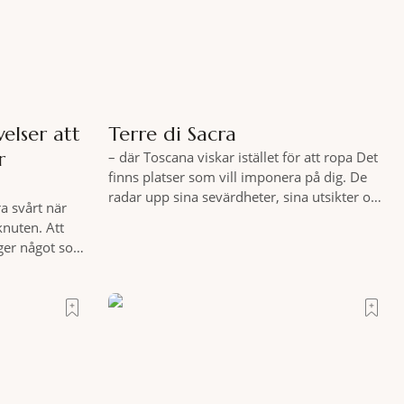
elser att
Terre di Sacra
r
– där Toscana viskar istället för att ropa Det
finns platser som vill imponera på dig. De
radar upp sina sevärdheter, sina utsikter och
a svårt när
sina superlativ, nästan som om de vore
knuten. Att
rädda för att inte räcka till. Och så finns det
 ger något som
Terre di Sacra. En oas som lyckats gömma
tt genuint
sig i ett land som de
e att nå det
moni. I en
s som vet