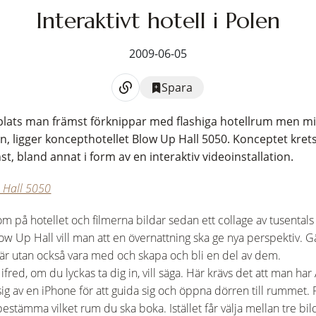
Interaktivt hotell i Polen
2009-06-05
Spara
 plats man främst förknippar med flashiga hotellrum men mi
, ligger koncepthotellet Blow Up Hall 5050. Konceptet krets
t, bland annat i form av en interaktiv videoinstallation.
p Hall 5050
 på hotellet och filmerna bildar sedan ett collage av tusentals
ow Up Hall vill man att en övernattning ska ge nya perspektiv. Gä
här utan också vara med och skapa och bli en del av dem.
 ifred, om du lyckas ta dig in, vill säga. Här krävs det att man 
sig av en iPhone för att guida sig och öppna dörren till rummet. 
 bestämma vilket rum du ska boka. Istället får välja mellan tre bild