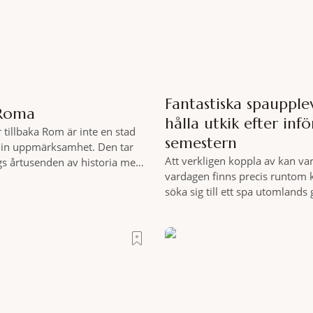
Fantastiska spaupplev
 Roma
hålla utkik efter infö
r tillbaka Rom är inte en stad
semestern
in uppmärksamhet. Den tar
Att verkligen koppla av kan var
gs årtusenden av historia med
vardagen finns precis runtom 
or och espresso i ett tempo
söka sig till ett spa utomlands
enare tycks behärska. Mitt i
hemmet sällan kan erbjuda – e
t stenkast från Spanska trappan,
miljöombyte som gör det lättar
rtrait Roma – ett hotell som
där tillståndet av lugn och har
gedigen spamiljö har du proff
exakt vilka