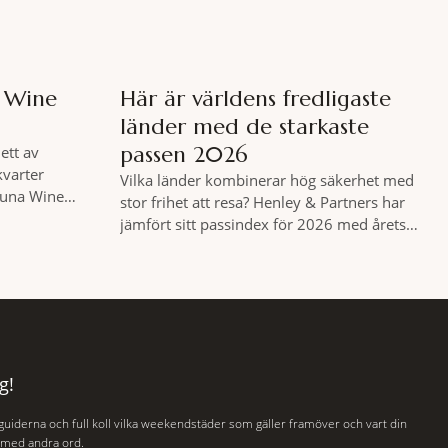
a Wine
Här är världens fredligaste
länder med de starkaste
passen 2026
ett av
kvarter
Vilka länder kombinerar hög säkerhet med
 Luna Wine
stor frihet att resa? Henley & Partners har
nlista en meny
jämfört sitt passindex för 2026 med årets
ch två plus
Global Peace Index, som tas fram av
äff. Shad
Institute for Economics and Peace.
 spännande
Resultatet är en lista över länder som både
 gamla
hör till världens fredligaste och har några av
de mest kraftfulla passen. Trots att
g!
 guiderna och full koll vilka weekendstäder som gäller framöver och vart din
, med andra ord.