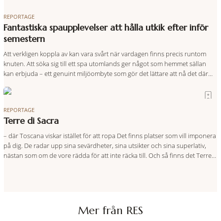
REPORTAGE
Fantastiska spaupplevelser att hålla utkik efter inför
semestern
Att verkligen koppla av kan vara svårt när vardagen finns precis runtom
knuten. Att söka sig till ett spa utomlands ger något som hemmet sällan
kan erbjuda – ett genuint miljöombyte som gör det lättare att nå det där
tillståndet av lugn och harmoni. I en gedigen spamiljö har du proffs som
vet exakt vilka
REPORTAGE
Terre di Sacra
– där Toscana viskar istället för att ropa Det finns platser som vill imponera
på dig. De radar upp sina sevärdheter, sina utsikter och sina superlativ,
nästan som om de vore rädda för att inte räcka till. Och så finns det Terre
di Sacra. En oas som lyckats gömma sig i ett land som de
Mer från RES