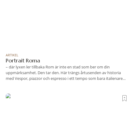
ARTIKEL
Portrait Roma
– där lyxen ler tillbaka Rom är inte en stad som ber om din
uppmärksamhet. Den tar den. Här trängs årtusenden av historia
med Vespor, piazzor och espresso i ett tempo som bara italienare
tycks behärska. Mitt i allt detta, ett stenkast från Spanska trappan,
gömmer sig Portrait Roma – ett hotell som lyckas med