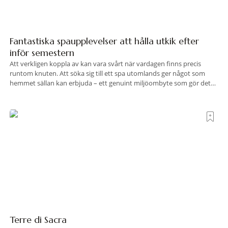
Fantastiska spaupplevelser att hålla utkik efter
inför semestern
Att verkligen koppla av kan vara svårt när vardagen finns precis
runtom knuten. Att söka sig till ett spa utomlands ger något som
hemmet sällan kan erbjuda – ett genuint miljöombyte som gör det
lättare att nå det där tillståndet av lugn och harmoni. I en gedigen
spamiljö har du proffs som vet exakt vilka
Terre di Sacra