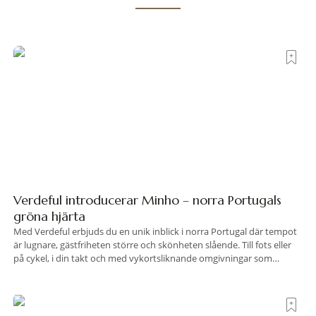
Verdeful introducerar Minho – norra Portugals
gröna hjärta
Med Verdeful erbjuds du en unik inblick i norra Portugal där tempot
är lugnare, gästfriheten större och skönheten slående. Till fots eller
på cykel, i din takt och med vykortsliknande omgivningar som
bakgrund, upplever du regionen på bästa sätt. Följ med på äventyr
bland vingårdar, marknader och sagolika landskap – detta är slow
travel när det