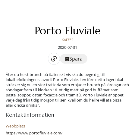
Porto Fluviale
KAFÉER
2020-07-31
Spara
Äter du helst brunch på italienskt vis ska du bege dig till
lokalbefolkningens favorit Porto Fluviale. I en före detta lagerlokal
sträcker sig nu en stor trattoria som erbjuder brunch på lördagar och
söndagar fram till klockan 16. Ät dig mätt på god buffémat som
pasta, soppor, ostar, focaccia och titamisú. Porto Fluviale är öppet
varje dag från tidig morgon till sen kväll om du hellre vill äta pizza
eller dricka drinkar.
Kontaktinformation
Webbplats
https://www.portofluviale.com/