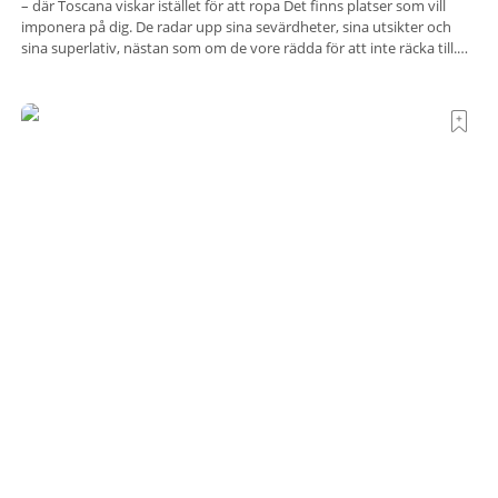
– där Toscana viskar istället för att ropa Det finns platser som vill
imponera på dig. De radar upp sina sevärdheter, sina utsikter och
sina superlativ, nästan som om de vore rädda för att inte räcka till.
Och så finns det Terre di Sacra. En oas som lyckats gömma sig i ett
land som de
Polen satsar på stadsnära skogar – först ut är
Wrocław
Polen vill göra det möjligt för landets storstadsbor att vara betydligt
närmare naturen. Nu har den första av elva planerade så kallade
samhällsskogar invigts runt Wrocław. Satsningen omfattar totalt elva
större polska städer och ska resultera i vidsträckta, skyddade
skogsområden i direkt anslutning till urbana miljöer. Tanken är att