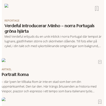
REPORTAGE
Verdeful introducerar Minho – norra Portugals
gröna hjärta
Med Verdeful erbjuds du en unik inblick i norra Portugal där tempot är
lugnare, gästfriheten större och skönheten slående. Till fots eller på
cykel, i din takt och med vykortsliknande omgivningar som bakgrund,
upplever du regionen på bästa sätt. Följ med på äventyr bland
vingårdar, marknader och sagolika landskap – detta är slow travel när
det
ARTIKEL
Portrait Roma
– där lyxen ler tillbaka Rom är inte en stad som ber om din
uppmärksamhet. Den tar den. Här trängs årtusenden av historia med
Vespor, piazzor och espresso i ett tempo som bara italienare tycks
behärska. Mitt i allt detta, ett stenkast från Spanska trappan, gömmer sig
Portrait Roma – ett hotell som lyckas med