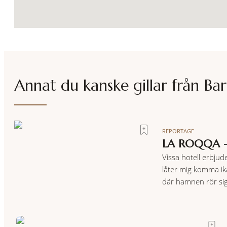
Annat du kanske gillar från
Bar
REPORTAGE
LA ROQQA –
Vissa hotell erbjud
låter mig komma ika
där hamnen rör si