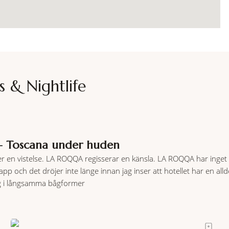
s & Nightlife
 Toscana under huden
er en vistelse. LA ROQQA regisserar en känsla. LA ROQQA har inget b
pp och det dröjer inte länge innan jag inser att hotellet har en all
g i långsamma bågformer