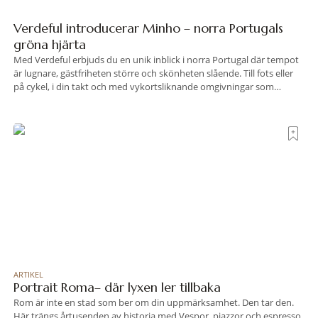
Verdeful introducerar Minho – norra Portugals
gröna hjärta
Med Verdeful erbjuds du en unik inblick i norra Portugal där tempot
är lugnare, gästfriheten större och skönheten slående. Till fots eller
på cykel, i din takt och med vykortsliknande omgivningar som
bakgrund, upplever du regionen på bästa sätt. Följ med på äventyr
bland vingårdar, marknader och sagolika landskap – detta är slow
travel när det
ARTIKEL
Portrait Roma– där lyxen ler tillbaka
Rom är inte en stad som ber om din uppmärksamhet. Den tar den.
Här trängs årtusenden av historia med Vespor, piazzor och espresso