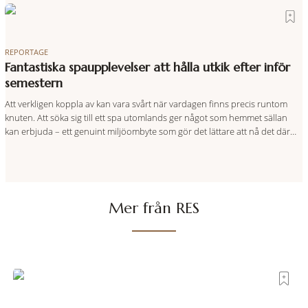
den smått osannolika bedriften att
REPORTAGE
Fantastiska spaupplevelser att hålla utkik efter inför
semestern
Att verkligen koppla av kan vara svårt när vardagen finns precis runtom
knuten. Att söka sig till ett spa utomlands ger något som hemmet sällan
kan erbjuda – ett genuint miljöombyte som gör det lättare att nå det där
tillståndet av lugn och harmoni. I en gedigen spamiljö har du proffs som
vet exakt vilka
Mer från RES