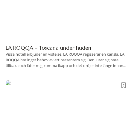
LA ROQQA – Toscana under huden
Vissa hotell erbjuder en vistelse. LA ROQQA regisserar en känsla. LA
ROQQA har inget behov av att presentera sig. Den lutar sig bara
tillbaka och låter mig komma ikapp och det dröjer inte länge innan
jag inser att hotellet har en alldeles egen koreografi. Ovanför Porto
Ercoles pastellfasader, där hamnen rör sig i långsamma bågformer