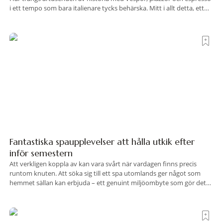
i ett tempo som bara italienare tycks behärska. Mitt i allt detta, ett
stenkast från Spanska trappan, gömmer sig Portrait Roma – ett
hotell som lyckas med den smått osannolika bedriften att
Fantastiska spaupplevelser att hålla utkik efter
inför semestern
Att verkligen koppla av kan vara svårt när vardagen finns precis
runtom knuten. Att söka sig till ett spa utomlands ger något som
hemmet sällan kan erbjuda – ett genuint miljöombyte som gör det
lättare att nå det där tillståndet av lugn och harmoni. I en gedigen
spamiljö har du proffs som vet exakt vilka