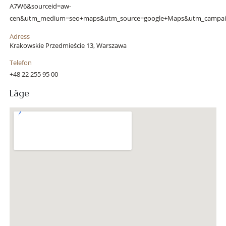
A7W6&sourceid=aw-
cen&utm_medium=seo+maps&utm_source=google+Maps&utm_campai
Adress
Krakowskie Przedmieście 13, Warszawa
Telefon
+48 22 255 95 00
Läge