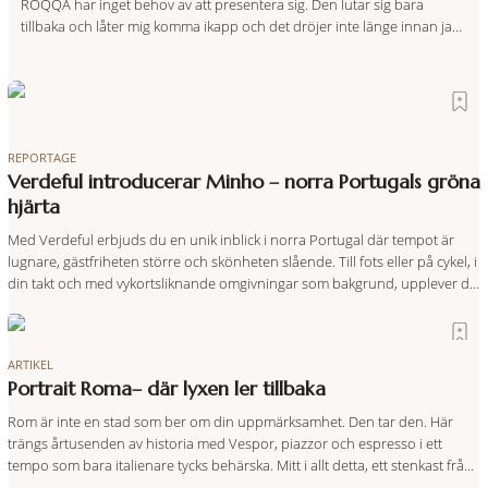
ROQQA har inget behov av att presentera sig. Den lutar sig bara
tillbaka och låter mig komma ikapp och det dröjer inte länge innan jag
inser att hotellet har en alldeles egen koreografi. Ovanför Porto
Ercoles pastellfasader, där hamnen rör sig i långsamma bågformer
REPORTAGE
Verdeful introducerar Minho – norra Portugals gröna
hjärta
Med Verdeful erbjuds du en unik inblick i norra Portugal där tempot är
lugnare, gästfriheten större och skönheten slående. Till fots eller på cykel, i
din takt och med vykortsliknande omgivningar som bakgrund, upplever du
regionen på bästa sätt. Följ med på äventyr bland vingårdar, marknader
och sagolika landskap – detta är slow travel när det
ARTIKEL
Portrait Roma– där lyxen ler tillbaka
Rom är inte en stad som ber om din uppmärksamhet. Den tar den. Här
trängs årtusenden av historia med Vespor, piazzor och espresso i ett
tempo som bara italienare tycks behärska. Mitt i allt detta, ett stenkast från
Spanska trappan, gömmer sig Portrait Roma – ett hotell som lyckas med