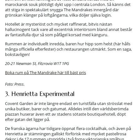
marockansk souk plötsligt dykt upp i centrala London. Så känns det
att stiga in spektakulärt snygga The Mandrakes innergård där
grönskan klänger på loftgångarna, vilka döljer själva login.
Hotellet är mysteriöst och mycket raffinerat, bitvis nästan
hallucinogent tack vare all excentrisk interiörsom bland annat består
av fantasifulla djur så som påfågel korsad med känguru.
Rummen är individuellt inredda, baren hur hipp som helst (här hålls
många officiella efterfester) och restaurangen utmärkt. Som en saga,
bokstavligen!
20-21 Newman St, Fitzrovia W1T 1PG
Boka rum på The Mandrake här till bäst pris
Foto: Press.
3. Henrietta Experimental
Covent Garden är inte längre endast en turistfälla utan strösslat med
unika butiker, barer och gatumat. Alldeles intill den världsberömda
piazzan huserar även ett av stadens sötaste boutiquehotell, döpt
efter gatan det ligger på.
De franska ägarna har tidigare öppnat flera cocktailhak, och även på
Henrietta är stämningen galliskt förförisk med mycket pastellrosa
dekor i de 17 rummen utspridda i två forna viktorianska småhus.