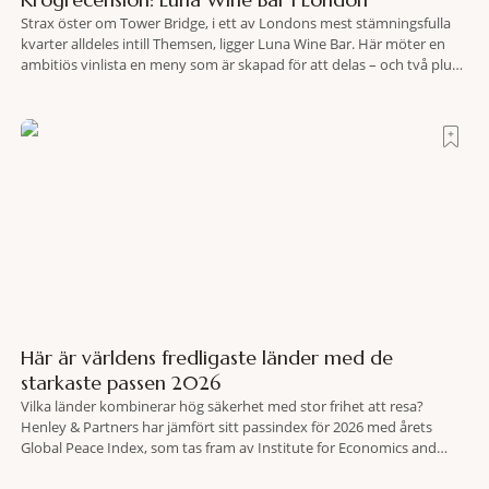
Krogrecension: Luna Wine Bar i London
Strax öster om Tower Bridge, i ett av Londons mest stämningsfulla
kvarter alldeles intill Themsen, ligger Luna Wine Bar. Här möter en
ambitiös vinlista en meny som är skapad för att delas – och två plus
två är lika med en riktigt fullträff. Shad Thames är ett både historiskt
spännande och stämningsfullt kvarter. De gamla
Här är världens fredligaste länder med de
starkaste passen 2026
Vilka länder kombinerar hög säkerhet med stor frihet att resa?
Henley & Partners har jämfört sitt passindex för 2026 med årets
Global Peace Index, som tas fram av Institute for Economics and
Peace. Resultatet är en lista över länder som både hör till världens