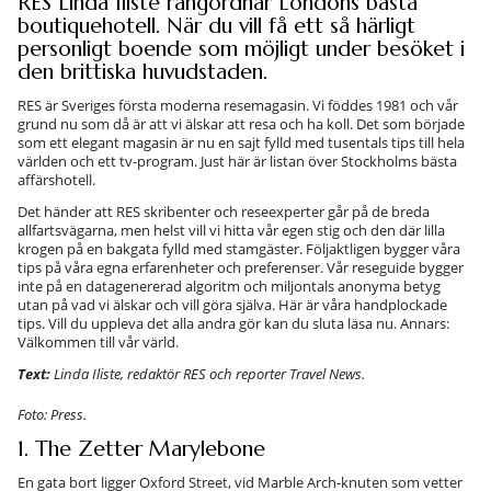
RES Linda Iliste rangordnar Londons bästa
boutiquehotell. När du vill få ett så härligt
personligt boende som möjligt under besöket i
den brittiska huvudstaden.
RES är Sveriges första moderna resemagasin. Vi föddes 1981 och vår
grund nu som då är att vi älskar att resa och ha koll. Det som började
som ett elegant magasin är nu en sajt fylld med tusentals tips till hela
världen och ett tv-program. Just här är listan över Stockholms bästa
affärshotell.
Det händer att RES skribenter och reseexperter går på de breda
allfartsvägarna, men helst vill vi hitta vår egen stig och den där lilla
krogen på en bakgata fylld med stamgäster. Följaktligen bygger våra
tips på våra egna erfarenheter och preferenser. Vår reseguide bygger
inte på en datagenererad algoritm och miljontals anonyma betyg
utan på vad vi älskar och vill göra själva. Här är våra handplockade
tips. Vill du uppleva det alla andra gör kan du sluta läsa nu. Annars:
Välkommen till vår värld.
Text:
Linda Iliste, redaktör RES och reporter Travel News.
Foto: Press.
1. The Zetter Marylebone
En gata bort ligger Oxford Street, vid Marble Arch-knuten som vetter