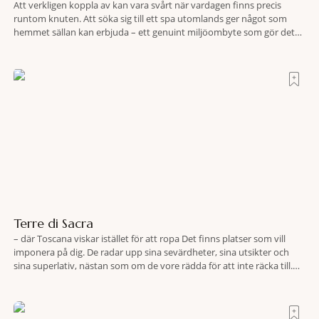
Att verkligen koppla av kan vara svårt när vardagen finns precis
runtom knuten. Att söka sig till ett spa utomlands ger något som
hemmet sällan kan erbjuda – ett genuint miljöombyte som gör det
lättare att nå det där tillståndet av lugn och harmoni. I en gedigen
spamiljö har du proffs som vet exakt vilka
Terre di Sacra
– där Toscana viskar istället för att ropa Det finns platser som vill
imponera på dig. De radar upp sina sevärdheter, sina utsikter och
sina superlativ, nästan som om de vore rädda för att inte räcka till.
Och så finns det Terre di Sacra. En oas som lyckats gömma sig i ett
land som de