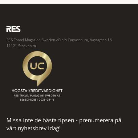
fredligaste och har några av de mest kraftfulla passen. Trots att
RES Travel Magazine Sweden AB c/o Convendum, Vasagatan 16
11121 Stockholm
Missa inte de bästa tipsen - prenumerera på
vårt nyhetsbrev idag!