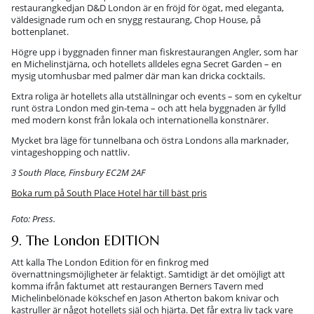
restaurangkedjan D&D London är en fröjd för ögat, med eleganta,
väldesignade rum och en snygg restaurang, Chop House, på
bottenplanet.
Högre upp i byggnaden finner man fiskrestaurangen Angler, som har
en Michelinstjärna, och hotellets alldeles egna Secret Garden – en
mysig utomhusbar med palmer där man kan dricka cocktails.
Extra roliga är hotellets alla utställningar och events – som en cykeltur
runt östra London med gin-tema – och att hela byggnaden är fylld
med modern konst från lokala och internationella konstnärer.
Mycket bra läge för tunnelbana och östra Londons alla marknader,
vintageshopping och nattliv.
3 South Place, Finsbury EC2M 2AF
Boka rum på South Place Hotel här till bäst pris
Foto: Press.
9. The London EDITION
Att kalla The London Edition för en finkrog med
övernattningsmöjligheter är felaktigt. Samtidigt är det omöjligt att
komma ifrån faktumet att restaurangen Berners Tavern med
Michelinbelönade kökschef en Jason Atherton bakom knivar och
kastruller är något hotellets själ och hjärta. Det får extra liv tack vare