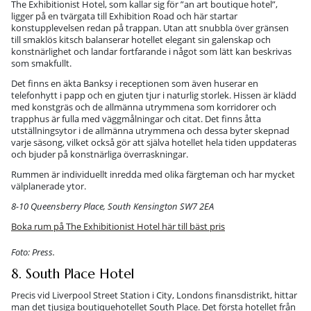
The Exhibitionist Hotel, som kallar sig för ”an art boutique hotel”,
ligger på en tvärgata till Exhibition Road och här startar
konstupplevelsen redan på trappan. Utan att snubbla över gränsen
till smaklös kitsch balanserar hotellet elegant sin galenskap och
konstnärlighet och landar fortfarande i något som lätt kan beskrivas
som smakfullt.
Det finns en äkta Banksy i receptionen som även huserar en
telefonhytt i papp och en gjuten tjur i naturlig storlek. Hissen är klädd
med konstgräs och de allmänna utrymmena som korridorer och
trapphus är fulla med väggmålningar och citat. Det finns åtta
utställningsytor i de allmänna utrymmena och dessa byter skepnad
varje säsong, vilket också gör att själva hotellet hela tiden uppdateras
och bjuder på konstnärliga överraskningar.
Rummen är individuellt inredda med olika färgteman och har mycket
välplanerade ytor.
8-10 Queensberry Place, South Kensington SW7 2EA
Boka rum på The Exhibitionist Hotel här till bäst pris
Foto: Press.
8. South Place Hotel
Precis vid Liverpool Street Station i City, Londons finansdistrikt, hittar
man det tjusiga boutiquehotellet South Place. Det första hotellet från