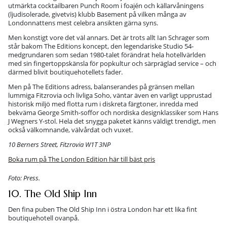
utmärkta cocktailbaren Punch Room i foajén och källarvåningens
(ljudisolerade, givetvis) klubb Basement på vilken många av
Londonnattens mest celebra ansikten gärna syns.
Men konstigt vore det väl annars. Det är trots allt Ian Schrager som
står bakom The Editions koncept, den legendariske Studio 54-
medgrundaren som sedan 1980-talet förändrat hela hotellvärlden
med sin fingertoppskänsla för popkultur och särpräglad service – och
därmed blivit boutiquehotellets fader.
Men på The Editions adress, balanserandes på gränsen mellan
lummiga Fitzrovia och livliga Soho, väntar även en varligt upprustad
historisk miljö med flotta rum i diskreta färgtoner, inredda med
bekväma George Smith-soffor och nordiska designklassiker som Hans
J Wegners Y-stol. Hela det snygga paketet känns väldigt trendigt, men
också välkomnande, välvårdat och vuxet.
10 Berners Street, Fitzrovia W1T 3NP
Boka rum på The London Edition här till bäst pris
Foto: Press.
10. The Old Ship Inn
Den fina puben The Old Ship Inn i östra London har ett lika fint
boutiquehotell ovanpå.