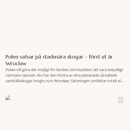
Polen satsar på stadsnära skogar – först ut är
Wrocław
Polen vill göra det möjligt för landets storstadsbor att vara betydligt
närmare naturen. Nu har den första av elva planerade så kallade
samhällsskogar invigts runt Wrocław. Satsningen omfattar totalt elva
större polska städer och ska resultera i vidsträckta, skyddade
skogsområden i direkt anslutning till urbana miljöer. Tanken är att
fler människor ska kunna promenera, motionera