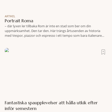
ARTIKEL
Portrait Roma
– där lyxen ler tillbaka Rom är inte en stad som ber om din
uppmärksamhet. Den tar den. Här trängs årtusenden av historia
med Vespor, piazzor och espresso i ett tempo som bara italienare
tycks behärska. Mitt i allt detta, ett stenkast från Spanska trappan,
gömmer sig Portrait Roma – ett hotell som lyckas med
Fantastiska spaupplevelser att hålla utkik efter
inför semestern