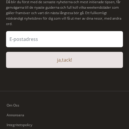
Då blir du först med de senaste nyheterna och mest initierade tipsen, får
genvägarna till de nyaste guiderna och full koll vilka weekendstäder som
gäller framöver och vart din nästa långresa bör gå. Ett fullkomligt
nödvändigt nyhetsbrev för dig som vill få ut mer av dina resor, med andra
ord.
ja,tack!
Om Oss
Annonsera
Integritetspolicy