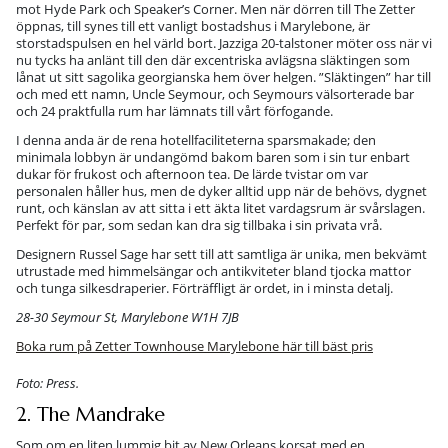
mot Hyde Park och Speaker’s Corner. Men när dörren till The Zetter
öppnas, till synes till ett vanligt bostadshus i Marylebone, är
storstadspulsen en hel värld bort. Jazziga 20-talstoner möter oss när vi
nu tycks ha anlänt till den där excentriska avlägsna släktingen som
lånat ut sitt sagolika georgianska hem över helgen. ”Släktingen” har till
och med ett namn, Uncle Seymour, och Seymours välsorterade bar
och 24 praktfulla rum har lämnats till vårt förfogande.
I denna anda är de rena hotellfaciliteterna sparsmakade; den
minimala lobbyn är undangömd bakom baren som i sin tur enbart
dukar för frukost och afternoon tea. De lärde tvistar om var
personalen håller hus, men de dyker alltid upp när de behövs, dygnet
runt, och känslan av att sitta i ett äkta litet vardagsrum är svårslagen.
Perfekt för par, som sedan kan dra sig tillbaka i sin privata vrå.
Designern Russel Sage har sett till att samtliga är unika, men bekvämt
utrustade med himmelsängar och antikviteter bland tjocka mattor
och tunga silkesdraperier. Förträffligt är ordet, in i minsta detalj.
28-30 Seymour St, Marylebone W1H 7JB
Boka rum på Zetter Townhouse Marylebone här till bäst pris
Foto: Press.
2. The Mandrake
Som om en liten lummig bit av New Orleans korsat med en