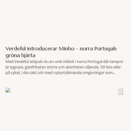
Verdeful introducerar Minho – norra Portugals
gröna hjärta
Med Verdeful erbjuds du en unik inblick i norra Portugal där tempot
är lugnare, gästfriheten större och skönheten slående. Till fots eller
på cykel, i din takt och med vykortsliknande omgivningar som
bakgrund, upplever du regionen på bästa sätt. Följ med på äventyr
bland vingårdar, marknader och sagolika landskap – detta är slow
travel när det