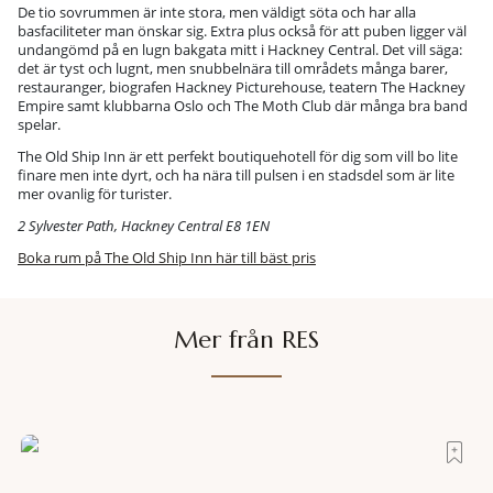
De tio sovrummen är inte stora, men väldigt söta och har alla
basfaciliteter man önskar sig. Extra plus också för att puben ligger väl
undangömd på en lugn bakgata mitt i Hackney Central. Det vill säga:
det är tyst och lugnt, men snubbelnära till områdets många barer,
restauranger, biografen Hackney Picturehouse, teatern The Hackney
Empire samt klubbarna Oslo och The Moth Club där många bra band
spelar.
The Old Ship Inn är ett perfekt boutiquehotell för dig som vill bo lite
finare men inte dyrt, och ha nära till pulsen i en stadsdel som är lite
mer ovanlig för turister.
2 Sylvester Path, Hackney Central E8 1EN
Boka rum på The Old Ship Inn här till bäst pris
Mer från RES