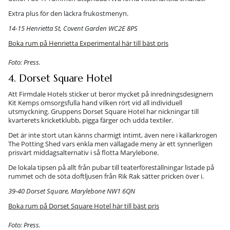
Extra plus för den läckra frukostmenyn.
14-15 Henrietta St, Covent Garden WC2E 8PS
Boka rum på Henrietta Experimental här till bäst pris
Foto: Press.
4. Dorset Square Hotel
Att Firmdale Hotels sticker ut beror mycket på inredningsdesignern
Kit Kemps omsorgsfulla hand vilken rört vid all individuell
utsmyckning. Gruppens Dorset Square Hotel har nickningar till
kvarterets kricketklubb, pigga färger och udda textiler.
Det är inte stort utan känns charmigt intimt, även nere i källarkrogen
The Potting Shed vars enkla men vällagade meny är ett synnerligen
prisvärt middagsalternativ i så flotta Marylebone.
De lokala tipsen på allt från pubar till teaterföreställningar listade på
rummet och de söta doftljusen från Rik Rak sätter pricken över i.
39-40 Dorset Square, Marylebone NW1 6QN
Boka rum på Dorset Square Hotel här till bäst pris
Foto: Press.