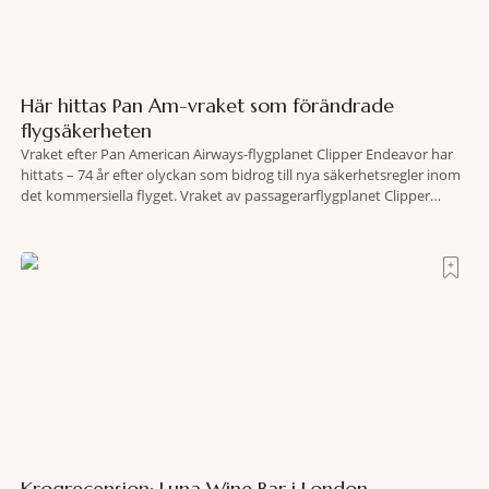
Här hittas Pan Am-vraket som förändrade
flygsäkerheten
Vraket efter Pan American Airways-flygplanet Clipper Endeavor har
hittats – 74 år efter olyckan som bidrog till nya säkerhetsregler inom
det kommersiella flyget. Vraket av passagerarflygplanet Clipper
Endeavor har återfunnits 610 meter under Atlantens yta, drygt 74 år
efter olyckan utanför Puerto Rico. BBC skriver att flygplanet
lokaliserades den 2 juni i år med hjälp