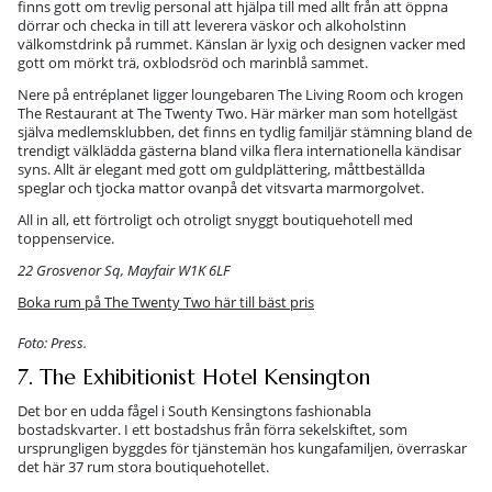
finns gott om trevlig personal att hjälpa till med allt från att öppna
dörrar och checka in till att leverera väskor och alkoholstinn
välkomstdrink på rummet. Känslan är lyxig och designen vacker med
gott om mörkt trä, oxblodsröd och marinblå sammet.
Nere på entréplanet ligger loungebaren The Living Room och krogen
The Restaurant at The Twenty Two. Här märker man som hotellgäst
själva medlemsklubben, det finns en tydlig familjär stämning bland de
trendigt välklädda gästerna bland vilka flera internationella kändisar
syns. Allt är elegant med gott om guldplättering, måttbeställda
speglar och tjocka mattor ovanpå det vitsvarta marmorgolvet.
All in all, ett förtroligt och otroligt snyggt boutiquehotell med
toppenservice.
22 Grosvenor Sq, Mayfair W1K 6LF
Boka rum på The Twenty Two här till bäst pris
Foto: Press.
7. The Exhibitionist Hotel Kensington
Det bor en udda fågel i South Kensingtons fashionabla
bostadskvarter. I ett bostadshus från förra sekelskiftet, som
ursprungligen byggdes för tjänstemän hos kungafamiljen, överraskar
det här 37 rum stora boutiquehotellet.