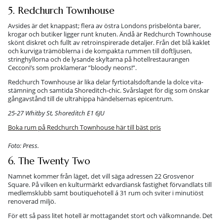
5. Redchurch Townhouse
Avsides är det knappast; flera av östra Londons prisbelönta barer,
krogar och butiker ligger runt knuten. Ändå är Redchurch Townhouse
skönt diskret och fullt av retroinspirerade detaljer. Från det blå kaklet
och kurviga trämöblerna i de kompakta rummen till doftljusen,
stringhyllorna och de lysande skyltarna på hotellrestaurangen
Cecconi’s som proklamerar ”bloody neons!”.
Redchurch Townhouse är lika delar fyrtiotalsdoftande la dolce vita-
stämning och samtida Shoreditch-chic. Svårslaget för dig som önskar
gångavstånd till de ultrahippa händelsernas epicentrum.
25-27 Whitby St, Shoreditch E1 6JU
Boka rum på Redchurch Townhouse här till bäst pris
Foto: Press.
6. The Twenty Two
Namnet kommer från läget, det vill säga adressen 22 Grosvenor
Square. På vilken en kulturmärkt edvardiansk fastighet förvandlats till
medlemsklubb samt boutiquehotell á 31 rum och sviter i minutiöst
renoverad miljö.
För ett så pass litet hotell är mottagandet stort och välkomnande. Det