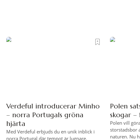
Verdeful introducerar Minho
Polen sat
– norra Portugals gröna
skogar – 
hjärta
Polen vill gör
storstadsbor 
Med Verdeful erbjuds du en unik inblick i
naturen. Nu h
norra Portugal där tempot är lugnare,