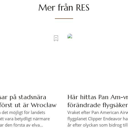
Mer från RES
sar på stadsnära
Här hittas Pan Am-v
först ut är Wrocław
förändrade flygsäke
a det möjligt för landets
Vraket efter Pan American Air
att vara betydligt närmare
flygplanet Clipper Endeavor har
ar den första av elva
år efter olyckan som bidrog til