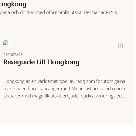
 Hongkong
nbana och drinkar med oförglömlig utsikt. Det här är RES:s
REPORTAGE
Reseguide till Hongkong
Hongkong är en världsmetropol av rang som förutom galna
marknader, finrestauranger med Michelinstjärnor och coola
takbarer med magnifik utsikt erbjuder vackra vandringsleder
i omkringliggande berg och kajakturer runt om i Hongkongs
magiskt vackra skärgård.