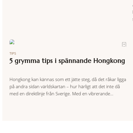
TIPS
5 grymma tips i spännande Hongkong
Hongkong kan kännas som ett jätte steg, då det råkar ligga
på andra sidan världskartan – hur härligt att det inte då
med en direktlinje från Sverige. Med en vibrerande
restaurang- och barscen får man inte missa denna
destination. Här tipsar vår Hongkong-korre om var man ska
hänga i staden just nu