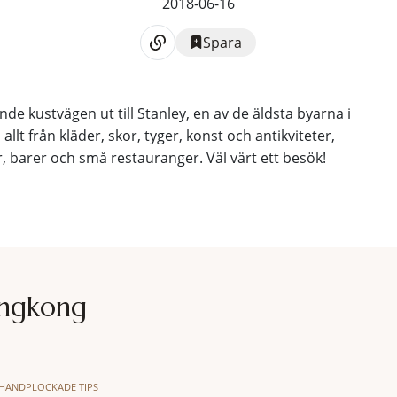
2018-06-16
Spara
nde kustvägen ut till Stanley, en av de äldsta byarna i
t från kläder, skor, tyger, konst och antikviteter,
r, barer och små restauranger. Väl värt ett besök!
ngkong
HANDPLOCKADE TIPS