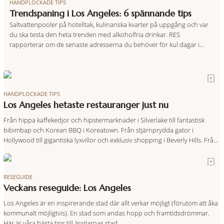
HANDPLOCKADE TIPS
Trendspaning i Los Angeles: 6 spännande tips
Saltvattenpooler på hotelltak, kulinariska kvarter på uppgång och var
du ska testa den heta trenden med alkoholfria drinkar. RES
rapporterar om de senaste adresserna du behöver för kul dagar i
änglarnas stad.
HANDPLOCKADE TIPS
Los Angeles hetaste restauranger just nu
Från hippa kaffekedjor och hipstermarknader i Silverlake till fantastisk
bibimbap och Korean BBQ i Koreatown. Från stjärnprydda gator i
Hollywood till gigantiska lyxvillor och exklusiv shopping i Beverly Hills. Från
flummiga popupgallerier i Downtown till LACMA, ett av världens bästa
konstmuseer. Los Angeles är extra allt – och restaurangscenen likaså, här
är våra senare favoriter i staden.
RESEGUIDE
Veckans reseguide: Los Angeles
Los Angeles är en inspirerande stad där allt verkar möjligt (förutom att åka
kommunalt möjligtvis). En stad som andas hopp och framtidsdrömmar.
Här är våra bästa tips till änglarnas stad.