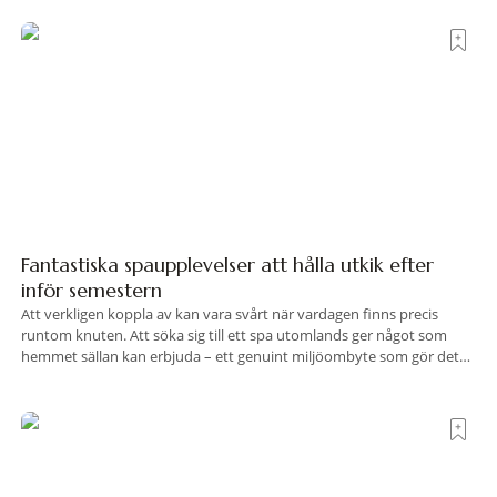
hotell som lyckas med den smått osannolika bedriften att
Fantastiska spaupplevelser att hålla utkik efter
inför semestern
Att verkligen koppla av kan vara svårt när vardagen finns precis
runtom knuten. Att söka sig till ett spa utomlands ger något som
hemmet sällan kan erbjuda – ett genuint miljöombyte som gör det
lättare att nå det där tillståndet av lugn och harmoni. I en gedigen
spamiljö har du proffs som vet exakt vilka