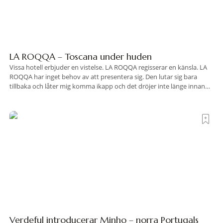
LA ROQQA – Toscana under huden
Vissa hotell erbjuder en vistelse. LA ROQQA regisserar en känsla. LA
ROQQA har inget behov av att presentera sig. Den lutar sig bara
tillbaka och låter mig komma ikapp och det dröjer inte länge innan
jag inser att hotellet har en alldeles egen koreografi. Ovanför Porto
Ercoles pastellfasader, där hamnen rör sig i långsamma bågformer
Verdeful introducerar Minho – norra Portugals