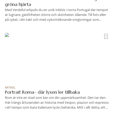
gröna hjärta
Med Verdeful erbjuds du en unik inblick i norra Portugal där tempot
är lugnare, gästfriheten större och skönheten slående. Till fots eller
på cykel, i din takt och med vykortsliknande omgivningar som
bakgrund, upplever du regionen på bästa sätt. Följ med på äventyr
bland vingårdar, marknader och sagolika landskap – detta är slow
travel när det
ARTIKEL
Portrait Roma– där lyxen ler tillbaka
Rom är inte en stad som ber om din uppmärksamhet. Den tar den.
Här trängs årtusenden av historia med Vespor, piazzor och espresso
i ett tempo som bara italienare tycks behärska. Mitt i allt detta, ett
stenkast från Spanska trappan, gömmer sig Portrait Roma – ett