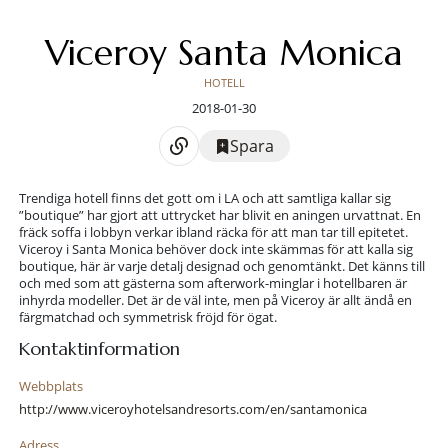
Viceroy Santa Monica
HOTELL
2018-01-30
Spara
Trendiga hotell finns det gott om i LA och att samtliga kallar sig
”boutique” har gjort att uttrycket har blivit en aningen urvattnat. En
fräck soffa i lobbyn verkar ibland räcka för att man tar till epitetet.
Viceroy i Santa Monica behöver dock inte skämmas för att kalla sig
boutique, här är varje detalj designad och genomtänkt. Det känns till
och med som att gästerna som afterwork-minglar i hotellbaren är
inhyrda modeller. Det är de väl inte, men på Viceroy är allt ändå en
färgmatchad och symmetrisk fröjd för ögat.
Kontaktinformation
Webbplats
http://www.viceroyhotelsandresorts.com/en/santamonica
Adress