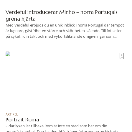
Verdeful introducerar Minho – norra Portugals
gröna hjärta
Med Verdeful erbjuds du en unik inblick i norra Portugal där tempot
är lugnare, gästfriheten större och skönheten slående. Till fots eller
på cykel, i din takt och med vykortsliknande omgivningar som
bakgrund, upplever du regionen på bästa sätt. Följ med på äventyr
bland vingårdar, marknader och sagolika landskap – detta är slow
travel när det
ARTIKEL
Portrait Roma
– där lyxen ler tillbaka Rom är inte en stad som ber om din
uppmärksamhet. Den tar den. Här trängs årtusenden av historia