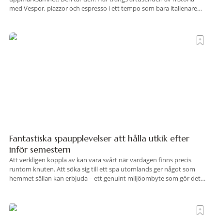
med Vespor, piazzor och espresso i ett tempo som bara italienare
tycks behärska. Mitt i allt detta, ett stenkast från Spanska trappan,
gömmer sig Portrait Roma – ett hotell som lyckas med
Fantastiska spaupplevelser att hålla utkik efter
inför semestern
Att verkligen koppla av kan vara svårt när vardagen finns precis
runtom knuten. Att söka sig till ett spa utomlands ger något som
hemmet sällan kan erbjuda – ett genuint miljöombyte som gör det
lättare att nå det där tillståndet av lugn och harmoni. I en gedigen
spamiljö har du proffs som vet exakt vilka