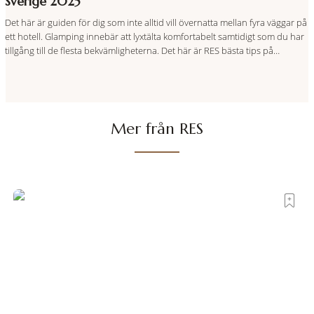
Sverige 2025
Det här är guiden för dig som inte alltid vill övernatta mellan fyra väggar på
ett hotell. Glamping innebär att lyxtälta komfortabelt samtidigt som du har
tillgång till de flesta bekvämligheterna. Det här är RES bästa tips på
glamping i Sverige från norr till söder.
Mer från RES