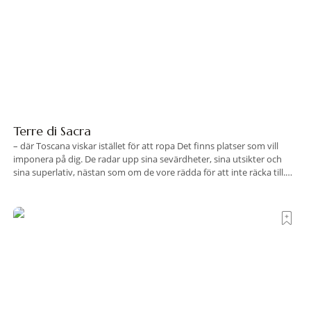
Terre di Sacra
– där Toscana viskar istället för att ropa Det finns platser som vill
imponera på dig. De radar upp sina sevärdheter, sina utsikter och
sina superlativ, nästan som om de vore rädda för att inte räcka till.
Och så finns det Terre di Sacra. En oas som lyckats gömma sig i ett
land som de