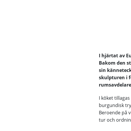
I hjärtat av 
Bakom den st
sin känneteck
skulpturen i 
rumsavdelare 
I köket tillag
burgundisk tryf
Beroende på vi
tur och ordnin