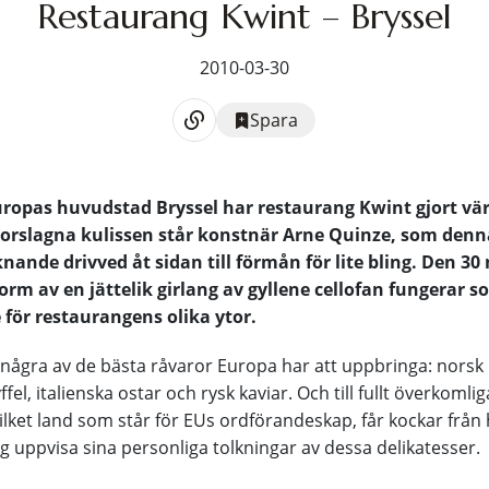
Restaurang Kwint – Bryssel
2010-03-30
Spara
Europas huvudstad Bryssel har restaurang Kwint gjort vä
orslagna kulissen står konstnär Arne Quinze, som denn
nande drivved åt sidan till förmån för lite bling. Den 30
form av en jättelik girlang av gyllene cellofan fungerar 
för restaurangens olika ytor.
as några av de bästa råvaror Europa har att uppbringa: norsk 
fel, italienska ostar och rysk kaviar. Och till fullt överkomlig
lket land som står för EUs ordförandeskap, får kockar från 
g uppvisa sina personliga tolkningar av dessa delikatesser.