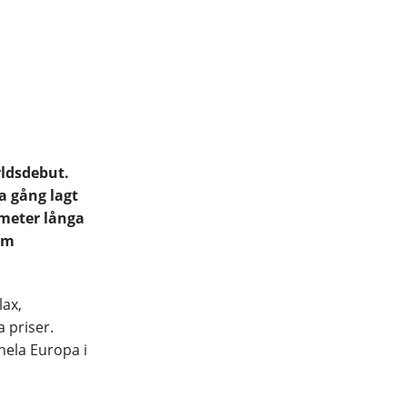
rldsdebut.
a gång lagt
 meter långa
som
lax,
a priser.
hela Europa i