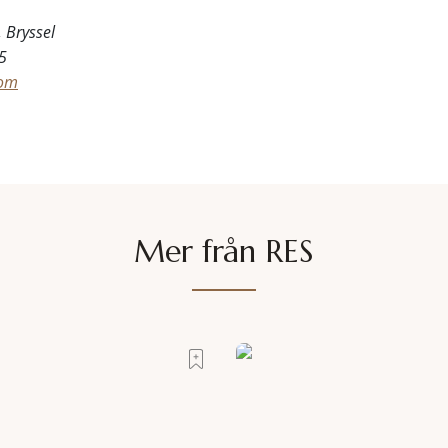
 Bryssel
5
com
Mer från RES