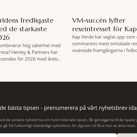
rldens fredligaste
VM-succén lyfter
ed de starkaste
reseintresset för Ka
026
Kap Verde har seglat upp som 
sommarens mest omtalade res
kombinerar hög säkerhet med
oväntade framgångarna i fotb
t resa? Henley & Partners har
svenska researrangörer ser ett
passindex för 2026 med årets
bokningstryck till ögruppen inf
Index, som tas fram av
Mellan den 6-17 juli såg Ving d
 Economics and Peace.
veckan en ökning på 23 procent
en lista över länder som både
bokningar till Kap Verde-ön Sa
ens fredligaste och har några av
motsvarande vecka i
ulla passen. Trots att
 de bästa tipsen - prenumerera på vårt nyhetsbrev ida
med de senaste nyheterna och mest initierade tipsen, får genvägarna till de nyaste
r gå. Ett fullkomligt nödvändigt nyhetsbrev för dig som vill få ut mer av dina resor