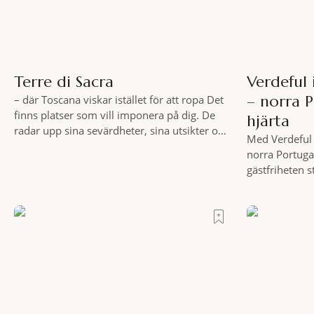
Terre di Sacra
Verdeful
– norra 
– där Toscana viskar istället för att ropa Det
finns platser som vill imponera på dig. De
hjärta
radar upp sina sevärdheter, sina utsikter och
Med Verdeful 
sina superlativ, nästan som om de vore
norra Portuga
rädda för att inte räcka till. Och så finns det
gästfriheten 
Terre di Sacra. En oas som lyckats gömma
Till fots eller
sig i ett land som de
vykortslikna
bakgrund, upp
sätt. Följ med
marknader och
slow travel nä