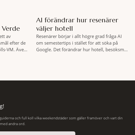
AI förändrar hur resenärer
p Verde
väljer hotell
ett av
Resenärer börjar i allt högre grad fråga AI
mål efter de
om semestertips i stället för att söka på
olls-VM. Även
Google. Det förändrar hur hotell, besöksmål
 ökat
och andra turistföretag behöver arbeta med
ör vintern.
sin digitala synlighet. – Förr handlade det
en första
om sökmotoroptimering. Nu handlar det
 i antalet
om att AI ska förstå vem vi passar för och
l jämfört med
när den ska rekommendera oss,
g!
 guiderna och full koll vilka weekendstäder som gäller framöver och vart din
, med andra ord.