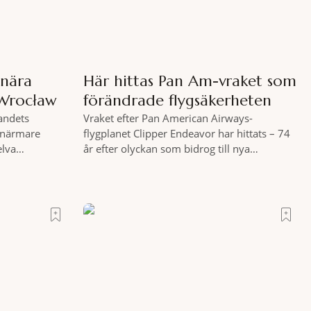
snära
Här hittas Pan Am-vraket som
 Wrocław
förändrade flygsäkerheten
landets
Vraket efter Pan American Airways-
t närmare
flygplanet Clipper Endeavor har hittats – 74
elva
år efter olyckan som bidrog till nya
kogar invigts
säkerhetsregler inom det kommersiella
tar totalt
flyget. Vraket av passagerarflygplanet
a resultera i
Clipper Endeavor har återfunnits 610 meter
råden i direkt
under Atlantens yta, drygt 74 år efter
Tanken är att
olyckan utanför Puerto Rico. BBC skriver att
menera,
flygplanet lokaliserades den 2 juni i år med
hjälp