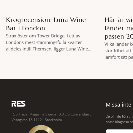
Krogrecension: Luna Wine
Här är vä
Bar i London
länder m
passen 2
Strax öster om Tower Bridge, i ett av
Londons mest stämningsfulla kvarter
Vilka länder 
alldeles intill Themsen, ligger Luna Wine
stor frihet at
Bar. Här möter en ambitiös vinlista en meny
jämfört sitt 
som är skapad för att delas – och två plus
Global Peace 
två är lika med en riktigt fullträff. Shad
Institute for
Thames är ett både historiskt spännande
Resultatet är 
och stämningsfullt kvarter. De gamla
hör till värld
de mest kraftf
Missa inte
RES Travel Magazine Sweden AB c/o Convendum,
Då blir du först 
Vasagatan 16 11121 Stockholm
nästa långresa bö