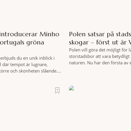
 introducerar Minho
Polen satsar på stad
Portugals gröna
skogar – först ut är
Polen vill göra det möjligt för 
storstadsbor att vara betydlig
erbjuds du en unik inblick i
naturen. Nu har den första av 
l där tempot är lugnare,
planerade så kallade samhällss
större och skönheten slående.
runt Wrocław. Satsningen omfat
 på cykel, i din takt och med
elva större polska städer och sk
nde omgivningar som
vidsträckta, skyddade skogsom
lever du regionen på bästa
anslutning till urbana miljöer. 
 på äventyr bland vingårdar,
fler människor ska kunna pro
 sagolika landskap – detta är
motionera
r det