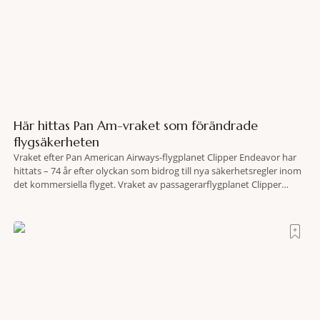
Här hittas Pan Am-vraket som förändrade
flygsäkerheten
Vraket efter Pan American Airways-flygplanet Clipper Endeavor har
hittats – 74 år efter olyckan som bidrog till nya säkerhetsregler inom
det kommersiella flyget. Vraket av passagerarflygplanet Clipper
Endeavor har återfunnits 610 meter under Atlantens yta, drygt 74 år
efter olyckan utanför Puerto Rico. BBC skriver att flygplanet
lokaliserades den 2 juni i år med hjälp