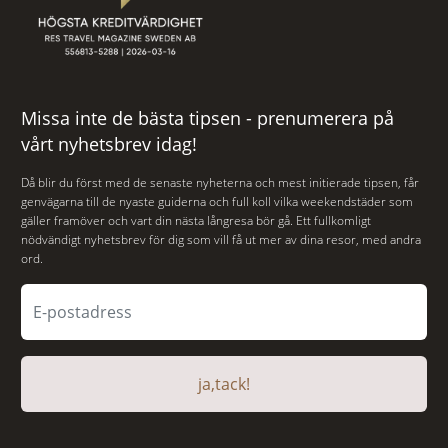
Missa inte de bästa tipsen - prenumerera på
vårt nyhetsbrev idag!
Då blir du först med de senaste nyheterna och mest initierade tipsen, får
genvägarna till de nyaste guiderna och full koll vilka weekendstäder som
gäller framöver och vart din nästa långresa bör gå. Ett fullkomligt
nödvändigt nyhetsbrev för dig som vill få ut mer av dina resor, med andra
ord.
ja,tack!