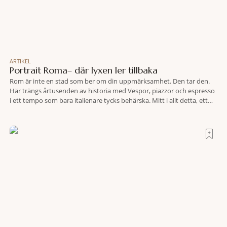
ARTIKEL
Portrait Roma– där lyxen ler tillbaka
Rom är inte en stad som ber om din uppmärksamhet. Den tar den.
Här trängs årtusenden av historia med Vespor, piazzor och espresso
i ett tempo som bara italienare tycks behärska. Mitt i allt detta, ett
stenkast från Spanska trappan, gömmer sig Portrait Roma – ett
hotell som lyckas med den smått osannolika bedriften att