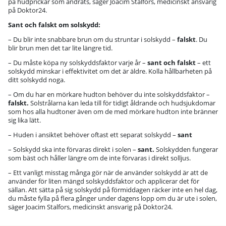
på hudprickar som ändrats, säger Joacim Stalfors, medicinskt ansvarig
på Doktor24.
Sant och falskt om solskydd:
– Du blir inte snabbare brun om du struntar i solskydd –
falskt
. Du
blir brun men det tar lite längre tid.
– Du måste köpa ny solskyddsfaktor varje år –
sant och falskt
– ett
solskydd minskar i effektivitet om det är äldre. Kolla hållbarheten på
ditt solskydd noga.
– Om du har en mörkare hudton behöver du inte solskyddsfaktor –
falskt.
Solstrålarna kan leda till för tidigt åldrande och hudsjukdomar
som hos alla hudtoner även om de med mörkare hudton inte bränner
sig lika lätt.
– Huden i ansiktet behöver oftast ett separat solskydd –
sant
– Solskydd ska inte förvaras direkt i solen –
sant.
Solskydden fungerar
som bäst och håller längre om de inte förvaras i direkt solljus.
– Ett vanligt misstag många gör när de använder solskydd är att de
använder för liten mängd solskyddsfaktor och applicerar det för
sällan. Att sätta på sig solskydd på förmiddagen räcker inte en hel dag,
du måste fylla på flera gånger under dagens lopp om du är ute i solen,
säger Joacim Stalfors, medicinskt ansvarig på Doktor24.