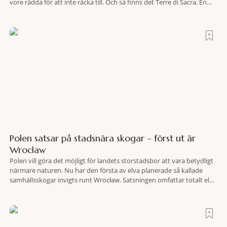
vore rädda för att inte räcka till. Och så finns det Terre di Sacra. En
oas som lyckats gömma sig i ett land som de flesta tror redan är
upptäckt. Jag befinner mig
Polen satsar på stadsnära skogar – först ut är
Wrocław
Polen vill göra det möjligt för landets storstadsbor att vara betydligt
närmare naturen. Nu har den första av elva planerade så kallade
samhällsskogar invigts runt Wrocław. Satsningen omfattar totalt elva
större polska städer och ska resultera i vidsträckta, skyddade
skogsområden i direkt anslutning till urbana miljöer. Tanken är att
fler människor ska kunna promenera, motionera