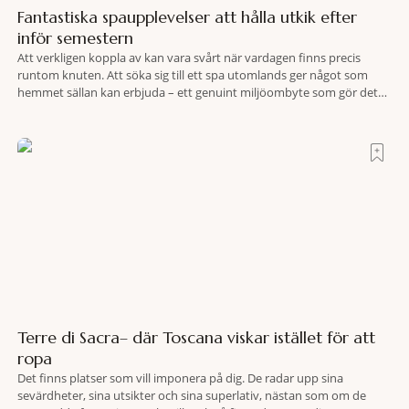
Fantastiska spaupplevelser att hålla utkik efter
inför semestern
Att verkligen koppla av kan vara svårt när vardagen finns precis
runtom knuten. Att söka sig till ett spa utomlands ger något som
hemmet sällan kan erbjuda – ett genuint miljöombyte som gör det
lättare att nå det där tillståndet av lugn och harmoni. I en gedigen
spamiljö har du proffs som vet exakt vilka
Terre di Sacra– där Toscana viskar istället för att
ropa
Det finns platser som vill imponera på dig. De radar upp sina
sevärdheter, sina utsikter och sina superlativ, nästan som om de