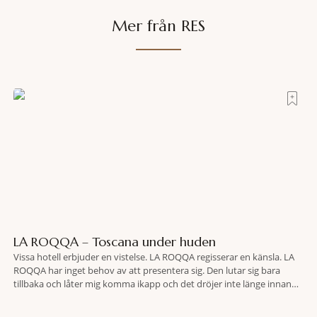
Mer från RES
LA ROQQA – Toscana under huden
Vissa hotell erbjuder en vistelse. LA ROQQA regisserar en känsla. LA
ROQQA har inget behov av att presentera sig. Den lutar sig bara
tillbaka och låter mig komma ikapp och det dröjer inte länge innan
jag inser att hotellet har en alldeles egen koreografi. Ovanför Porto
Ercoles pastellfasader, där hamnen rör sig i långsamma bågformer