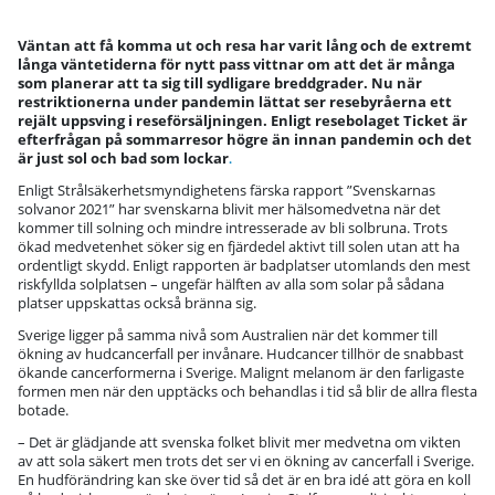
Väntan att få komma ut och resa har varit lång och de extremt
långa väntetiderna för nytt pass vittnar om att det är många
som planerar att ta sig till sydligare breddgrader. Nu när
restriktionerna under pandemin lättat ser resebyråerna ett
rejält uppsving i reseförsäljningen. Enligt resebolaget Ticket är
efterfrågan på sommarresor högre än innan pandemin och det
är just sol och bad som lockar
.
Enligt Strålsäkerhetsmyndighetens färska rapport ”Svenskarnas
solvanor 2021” har svenskarna blivit mer hälsomedvetna när det
kommer till solning och mindre intresserade av bli solbruna. Trots
ökad medvetenhet söker sig en fjärdedel aktivt till solen utan att ha
ordentligt skydd. Enligt rapporten är badplatser utomlands den mest
riskfyllda solplatsen – ungefär hälften av alla som solar på sådana
platser uppskattas också bränna sig.
Sverige ligger på samma nivå som Australien när det kommer till
ökning av hudcancerfall per invånare. Hudcancer tillhör de snabbast
ökande cancerformerna i Sverige. Malignt melanom är den farligaste
formen men när den upptäcks och behandlas i tid så blir de allra flesta
botade.
– Det är glädjande att svenska folket blivit mer medvetna om vikten
av att sola säkert men trots det ser vi en ökning av cancerfall i Sverige.
En hudförändring kan ske över tid så det är en bra idé att göra en koll