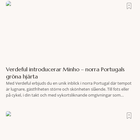
Verdeful introducerar Minho – norra Portugals
gröna hjärta
Med Verdeful erbjuds du en unik inblick i norra Portugal där tempot
är lugnare, gästfriheten större och skönheten slående. Till fots eller
på cykel, i din takt och med vykortsliknande omgivningar som
bakgrund, upplever du regionen på bästa sätt. Följ med på äventyr
bland vingårdar, marknader och sagolika landskap – detta är slow
travel när det