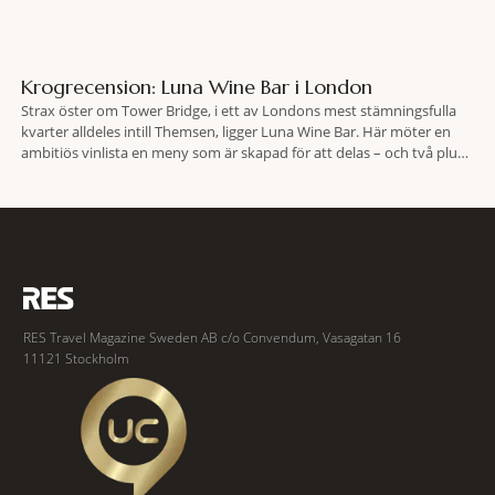
Krogrecension: Luna Wine Bar i London
Strax öster om Tower Bridge, i ett av Londons mest stämningsfulla
kvarter alldeles intill Themsen, ligger Luna Wine Bar. Här möter en
ambitiös vinlista en meny som är skapad för att delas – och två plus
två är lika med en riktigt fullträff. Shad Thames är ett både historiskt
spännande och stämningsfullt kvarter. De gamla
RES Travel Magazine Sweden AB c/o Convendum, Vasagatan 16
11121 Stockholm