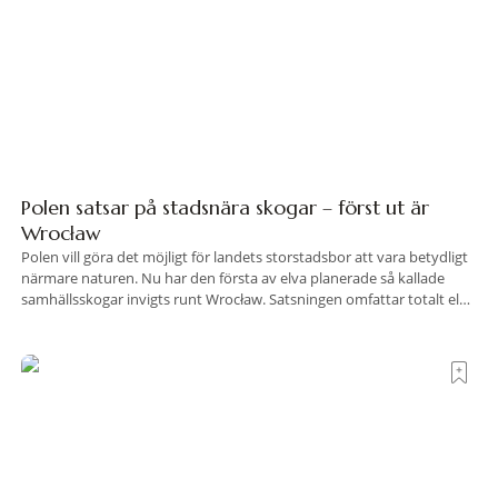
Polen satsar på stadsnära skogar – först ut är
Wrocław
Polen vill göra det möjligt för landets storstadsbor att vara betydligt
närmare naturen. Nu har den första av elva planerade så kallade
samhällsskogar invigts runt Wrocław. Satsningen omfattar totalt elva
större polska städer och ska resultera i vidsträckta, skyddade
skogsområden i direkt anslutning till urbana miljöer. Tanken är att
fler människor ska kunna promenera, motionera