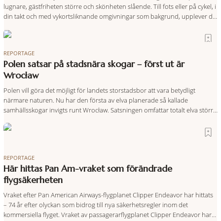
lugnare, gästfriheten större och skönheten slående. Till fots eller på cykel, i
din takt och med vykortsliknande omgivningar som bakgrund, upplever du
regionen på bästa sätt. Följ med på äventyr bland vingårdar, marknader
och sagolika landskap – detta är slow travel när det
REPORTAGE
Polen satsar på stadsnära skogar – först ut är
Wrocław
Polen vill göra det möjligt för landets storstadsbor att vara betydligt
närmare naturen. Nu har den första av elva planerade så kallade
samhällsskogar invigts runt Wrocław. Satsningen omfattar totalt elva större
polska städer och ska resultera i vidsträckta, skyddade skogsområden i
direkt anslutning till urbana miljöer. Tanken är att fler människor ska kunna
promenera, motionera
REPORTAGE
Här hittas Pan Am-vraket som förändrade
flygsäkerheten
Vraket efter Pan American Airways-flygplanet Clipper Endeavor har hittats
– 74 år efter olyckan som bidrog till nya säkerhetsregler inom det
kommersiella flyget. Vraket av passagerarflygplanet Clipper Endeavor har