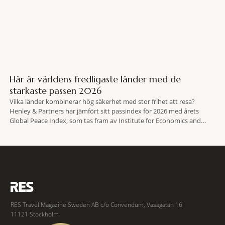
Här är världens fredligaste länder med de
starkaste passen 2026
Vilka länder kombinerar hög säkerhet med stor frihet att resa?
Henley & Partners har jämfört sitt passindex för 2026 med årets
Global Peace Index, som tas fram av Institute for Economics and
Peace. Resultatet är en lista över länder som både hör till världens
fredligaste och har några av de mest kraftfulla passen. Trots att
RES Travel Magazine Sweden AB c/o Convendum, Vasagatan 16
11121 Stockholm