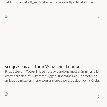
det kommersiella flyget. Vraket av passagerarflygplanet Clipper
Endeavor har återfunnits 610 meter under Atlantens yta, drygt 74 år
efter olyckan utanför Puerto Rico. BBC skriver att flygplanet
lokaliserades den 2 juni i år med hjälp
Krogrecension: Luna Wine Bar i London
Strax öster om Tower Bridge, i ett av Londons mest stämningsfulla
kvarter alldeles intill Themsen, ligger Luna Wine Bar. Här möter en
ambitiös vinlista en meny som är skapad för att delas – och två plus
två är lika med en riktigt fullträff. Shad Thames är ett både historiskt
spännande och stämningsfullt kvarter. De gamla