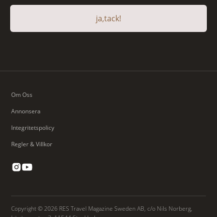
ja,tack!
Om Oss
Annonsera
Integritetspolicy
Regler & Villkor
Copyright © 2026 RES Travel Magazine Sweden AB, c/o Nils Norberg,