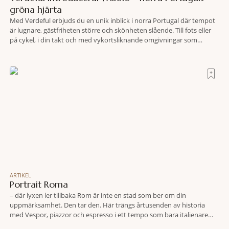
gröna hjärta
Med Verdeful erbjuds du en unik inblick i norra Portugal där tempot
är lugnare, gästfriheten större och skönheten slående. Till fots eller
på cykel, i din takt och med vykortsliknande omgivningar som
bakgrund, upplever du regionen på bästa sätt. Följ med på äventyr
bland vingårdar, marknader och sagolika landskap – detta är slow
travel när det
ARTIKEL
Portrait Roma
– där lyxen ler tillbaka Rom är inte en stad som ber om din
uppmärksamhet. Den tar den. Här trängs årtusenden av historia
med Vespor, piazzor och espresso i ett tempo som bara italienare
tycks behärska. Mitt i allt detta, ett stenkast från Spanska trappan,