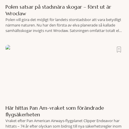
Polen satsar på stadsnära skogar – först ut är
Wrocław
Polen vill göra det möjligt för landets storstadsbor att vara betydligt
närmare naturen. Nu har den första av elva planerade så kallade
samhällsskogar invigts runt Wrocław. Satsningen omfattar totalt elva
större polska städer och ska resultera i vidsträckta, skyddade
skogsområden i direkt anslutning till urbana miljöer. Tanken är att
fler människor ska kunna promenera, motionera
Här hittas Pan Am-vraket som förändrade
flygsäkerheten
Vraket efter Pan American Airways-flygplanet Clipper Endeavor har
hittats – 74 år efter olyckan som bidrog till nya säkerhetsregler inom