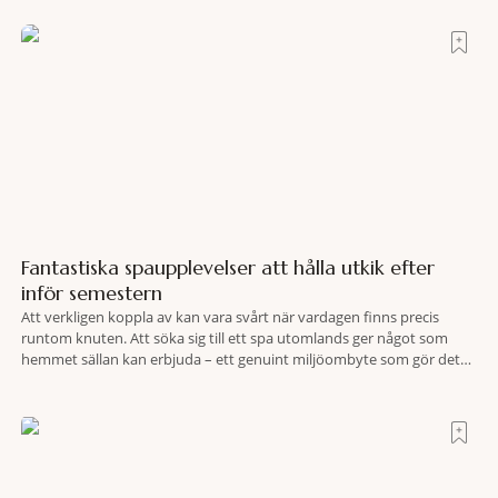
gömmer sig Portrait Roma – ett hotell som lyckas med
Fantastiska spaupplevelser att hålla utkik efter
inför semestern
Att verkligen koppla av kan vara svårt när vardagen finns precis
runtom knuten. Att söka sig till ett spa utomlands ger något som
hemmet sällan kan erbjuda – ett genuint miljöombyte som gör det
lättare att nå det där tillståndet av lugn och harmoni. I en gedigen
spamiljö har du proffs som vet exakt vilka