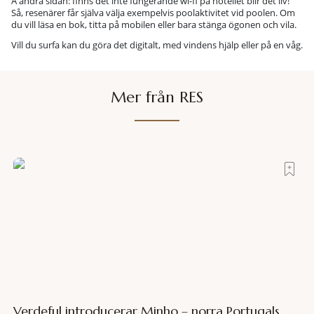
Å andra sidan: finns det inte fungerande wi-fi på hotellet blir det liv!
Så, resenärer får själva välja exempelvis poolaktivitet vid poolen. Om
du vill läsa en bok, titta på mobilen eller bara stänga ögonen och vila.
Vill du surfa kan du göra det digitalt, med vindens hjälp eller på en våg.
Mer från RES
Verdeful introducerar Minho – norra Portugals