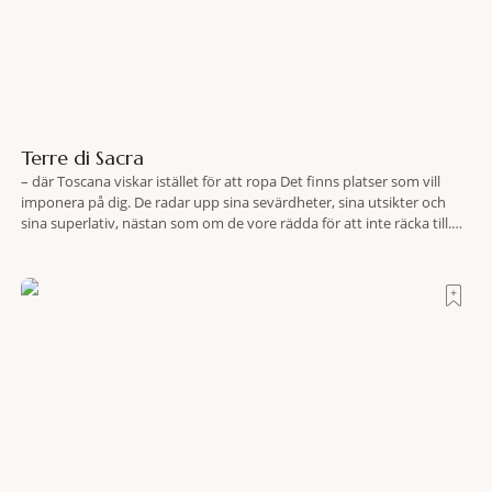
Terre di Sacra
– där Toscana viskar istället för att ropa Det finns platser som vill
imponera på dig. De radar upp sina sevärdheter, sina utsikter och
sina superlativ, nästan som om de vore rädda för att inte räcka till.
Och så finns det Terre di Sacra. En oas som lyckats gömma sig i ett
land som de