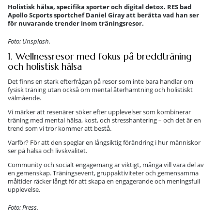
Holistisk hälsa, specifika sporter och digital detox. RES bad
Apollo Scports sportchef Daniel Giray att berätta vad han ser
för nuvarande trender inom träningsresor.
Foto: Unsplash.
1. Wellnessresor med fokus på breddträning
och holistisk hälsa
Det finns en stark efterfrågan på resor som inte bara handlar om
fysisk träning utan också om mental återhämtning och holistiskt
välmående.
Vi märker att resenärer söker efter upplevelser som kombinerar
träning med mental hälsa, kost, och stresshantering – och det är en
trend som vi tror kommer att bestå.
Varför? För att den speglar en långsiktig förändring i hur människor
ser på hälsa och livskvalitet.
Community och socialt engagemang är viktigt, många vill vara del av
en gemenskap. Träningsevent, gruppaktiviteter och gemensamma
måltider räcker långt för att skapa en engagerande och meningsfull
upplevelse.
Foto: Press.