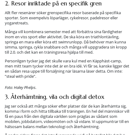
2. Resor inriktade på en specifik gren
Allt fler resenärer söker grenspecifika resor baserade på specifika
sporter. Som exempelvis löparläger, cykelresor, padelresor eller
yogaretreats.
Många vill kombinera semester med att förbättra sina färdigheter
inom en viss sport eller aktivitet. De ska köra en triathlontävling,
springa en mara eller köra ett swimrunlopp. Då behöver man kunna
simma, springa, cykla snabbare och många vill uppgradera sin kropp
till 2.0. och det kan en träningsresa hjälpa till med.
Personligen tycker jag det skulle vara kul med en Käpphäst-camp,
men mitt team tycker inte det är en bra idé. Vi får se, kanske ligger det
en sådan resa uppe till försäljning när läsarna läser detta. Om inte:
”steal with pride”.
Foto: Haley Phelps.
3. Återhämtning, vila och digital detox
Jag ser också att många söker efter platser där de kan återhämta sig,
komma i form och hitta tillbaka till träningen. En hel del människor vill
få en paus från den digitala världen som präglas av sådant som
mobilen, jobbdatorn, videomöten och så vidare. Vi uppmuntrar till en
hälsosam balans mellan teknologi och återhämtning.