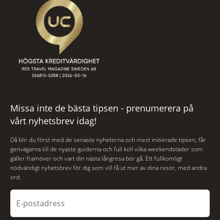
Missa inte de bästa tipsen - prenumerera på
vårt nyhetsbrev idag!
Då blir du först med de senaste nyheterna och mest initierade tipsen, får
genvägarna till de nyaste guiderna och full koll vilka weekendstäder som
gäller framöver och vart din nästa långresa bör gå. Ett fullkomligt
nödvändigt nyhetsbrev för dig som vill få ut mer av dina resor, med andra
ord.