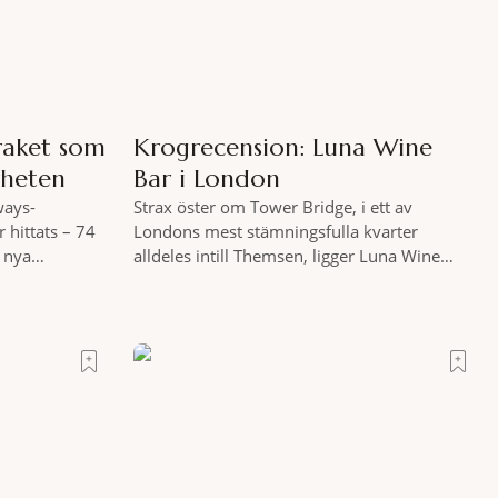
raket som
Krogrecension: Luna Wine
rheten
Bar i London
ways-
Strax öster om Tower Bridge, i ett av
 hittats – 74
Londons mest stämningsfulla kvarter
l nya
alldeles intill Themsen, ligger Luna Wine
ersiella
Bar. Här möter en ambitiös vinlista en meny
gplanet
som är skapad för att delas – och två plus
its 610 meter
två är lika med en riktigt fullträff. Shad
r efter
Thames är ett både historiskt spännande
BC skriver att
och stämningsfullt kvarter. De gamla
juni i år med