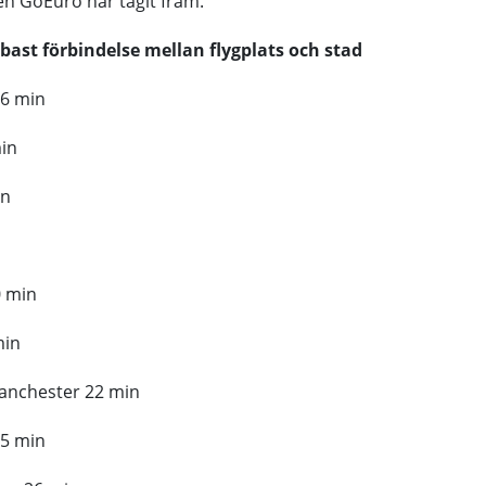
n GoEuro har tagit fram.
bast förbindelse mellan flygplats och stad
6 min
min
in
0 min
min
anchester 22 min
25 min