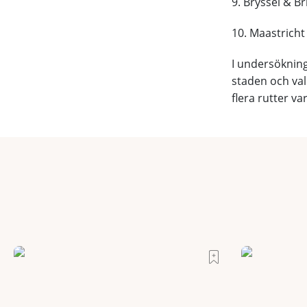
9. Bryssel & B
10. Maastricht
I undersökning
staden och val
flera rutter va