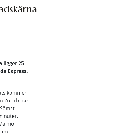
tadskärna
 ligger 25
da Express.
lats kommer
n Zürich där
. Sämst
minuter.
 Malmö
 som