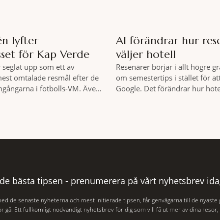
n lyfter
AI förändrar hur res
sset för Kap Verde
väljer hotell
 seglat upp som ett av
Resenärer börjar i allt högre gr
st omtalade resmål efter de
om semestertips i stället för at
gångarna i fotbolls-VM. Även
Google. Det förändrar hur hot
rrangörer ser ett ökat
och andra turistföretag behöv
till ögruppen inför vintern.
sin digitala synlighet. – Förr h
7 juli såg Ving den första
om sökmotoroptimering. Nu h
ing på 23 procent i antalet
om att AI ska förstå vem vi pas
l Kap Verde-ön Sal jämfört med
när den ska rekommendera os
vecka i
 de bästa tipsen - prenumerera på vårt nyhetsbrev ida
med de senaste nyheterna och mest initierade tipsen, får genvägarna till de nyaste
r gå. Ett fullkomligt nödvändigt nyhetsbrev för dig som vill få ut mer av dina resor