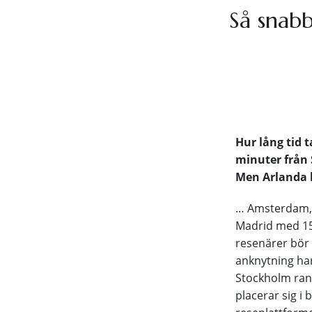
Så snabb
Hur lång tid t
minuter från 
Men Arlanda l
… Amsterdam, s
Madrid med 15
resenärer bör 
anknytning har
Stockholm rank
placerar sig i