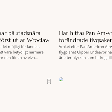
sar på stadsnära
Här hittas Pan Am-v
först ut är Wrocław
förändrade flygsäke
a det möjligt för landets
Vraket efter Pan American Air
att vara betydligt närmare
flygplanet Clipper Endeavor har
ar den första av elva
år efter olyckan som bidrog til
kallade samhällsskogar invigts
säkerhetsregler inom det komm
 Satsningen omfattar totalt
flyget. Vraket av passagerarfly
lska städer och ska resultera i
Clipper Endeavor har återfunn
skyddade skogsområden i direkt
under Atlantens yta, drygt 74 å
l urbana miljöer. Tanken är att
olyckan utanför Puerto Rico. B
or ska kunna promenera,
flygplanet lokaliserades den 2 
hjälp