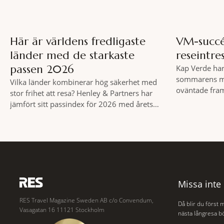
Här är världens fredligaste
VM-succé
länder med de starkaste
reseintre
passen 2026
Kap Verde har
sommarens me
Vilka länder kombinerar hög säkerhet med
oväntade fram
stor frihet att resa? Henley & Partners har
svenska resea
jämfört sitt passindex för 2026 med årets
bokningstryck 
Global Peace Index, som tas fram av
Mellan den 6-1
Institute for Economics and Peace.
veckan en ökn
Resultatet är en lista över länder som både
bokningar til
hör till världens fredligaste och har några av
motsvarande 
de mest kraftfulla passen. Trots att
Missa inte
RES Travel Magazine Sweden AB c/o Convendum,
Då blir du först 
Vasagatan 16 11121 Stockholm
nästa långresa bö