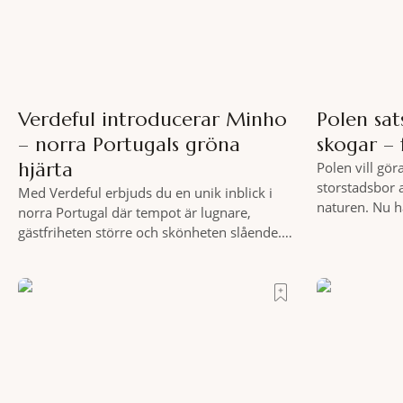
Verdeful introducerar Minho
Polen sat
– norra Portugals gröna
skogar – 
hjärta
Polen vill gör
storstadsbor 
Med Verdeful erbjuds du en unik inblick i
naturen. Nu h
norra Portugal där tempot är lugnare,
planerade så 
gästfriheten större och skönheten slående.
runt Wrocław.
Till fots eller på cykel, i din takt och med
elva större po
vykortsliknande omgivningar som
vidsträckta, 
bakgrund, upplever du regionen på bästa
anslutning til
sätt. Följ med på äventyr bland vingårdar,
fler människ
marknader och sagolika landskap – detta är
motionera
slow travel när det