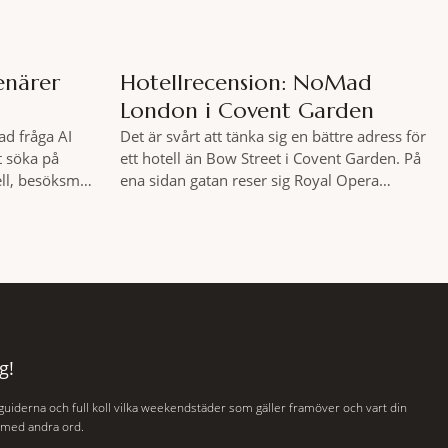
enärer
Hotellrecension: NoMad
London i Covent Garden
ad fråga AI
Det är svårt att tänka sig en bättre adress för
t söka på
ett hotell än Bow Street i Covent Garden. På
ell, besöksmål
ena sidan gatan reser sig Royal Opera
er arbeta med
House. På den andra står en massiv
andlade det
stenbyggnad som i nästan tre sekel var en
andlar det
plats dit människor släpades mot sin vilja.
sar för och
Här har Oscar Wilde stått inför rätta.
s,
g!
 guiderna och full koll vilka weekendstäder som gäller framöver och vart din
, med andra ord.