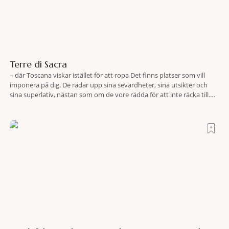
Terre di Sacra
– där Toscana viskar istället för att ropa Det finns platser som vill
imponera på dig. De radar upp sina sevärdheter, sina utsikter och
sina superlativ, nästan som om de vore rädda för att inte räcka till.
Och så finns det Terre di Sacra. En oas som lyckats gömma sig i ett
land som de