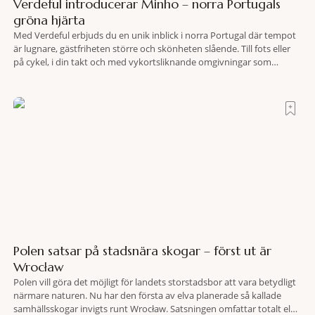
Verdeful introducerar Minho – norra Portugals
gröna hjärta
Med Verdeful erbjuds du en unik inblick i norra Portugal där tempot
är lugnare, gästfriheten större och skönheten slående. Till fots eller
på cykel, i din takt och med vykortsliknande omgivningar som
bakgrund, upplever du regionen på bästa sätt. Följ med på äventyr
bland vingårdar, marknader och sagolika landskap – detta är slow
travel när det
Polen satsar på stadsnära skogar – först ut är
Wrocław
Polen vill göra det möjligt för landets storstadsbor att vara betydligt
närmare naturen. Nu har den första av elva planerade så kallade
samhällsskogar invigts runt Wrocław. Satsningen omfattar totalt elva