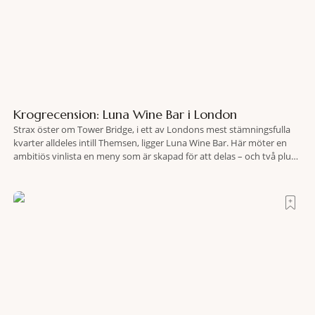
Krogrecension: Luna Wine Bar i London
Strax öster om Tower Bridge, i ett av Londons mest stämningsfulla
kvarter alldeles intill Themsen, ligger Luna Wine Bar. Här möter en
ambitiös vinlista en meny som är skapad för att delas – och två plus
två är lika med en riktigt fullträff. Shad Thames är ett både historiskt
spännande och stämningsfullt kvarter. De gamla