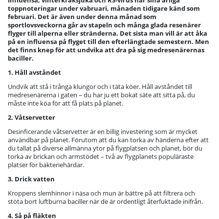
Influensa, vinterkräksjuka och RS-virus når sina årliga
toppnoteringar under vabruari, månaden tidigare känd som
februari. Det är även under denna månad som
sportlovsveckorna går av stapeln och många glada resenärer
flyger till alperna eller stränderna. Det sista man vill är att åka
på en influensa på flyget till den efterlängtade semestern. Men
det finns knep för att undvika att dra på sig medresenärernas
baciller.
1. Håll avståndet
Undvik att stå i trånga klungor och i täta köer. Håll avståndet till
medresenärerna i gaten – du har ju ett bokat säte att sitta på, du
måste inte köa för att få plats på planet.
2. Våtservetter
Desinficerande våtservetter är en billig investering som är mycket
användbar på planet. Förutom att du kan torka av händerna efter att
du tallat på diverse allmänna ytor på flygplatsen och planet, bör du
torka av brickan och armstödet – två av flygplanets populäraste
platser för bakteriehärdar.
3. Drick vatten
Kroppens slemhinnor i näsa och mun är bättre på att filtrera och
stöta bort luftburna baciller när de är ordentligt återfuktade inifrån.
4. Så på fläkten