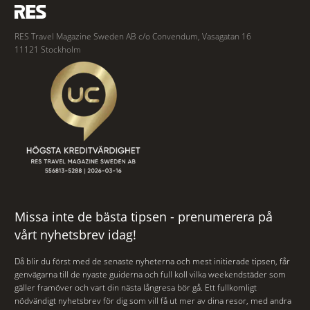
RES Travel Magazine Sweden AB c/o Convendum, Vasagatan 16
11121 Stockholm
Missa inte de bästa tipsen - prenumerera på
vårt nyhetsbrev idag!
Då blir du först med de senaste nyheterna och mest initierade tipsen, får
genvägarna till de nyaste guiderna och full koll vilka weekendstäder som
gäller framöver och vart din nästa långresa bör gå. Ett fullkomligt
nödvändigt nyhetsbrev för dig som vill få ut mer av dina resor, med andra