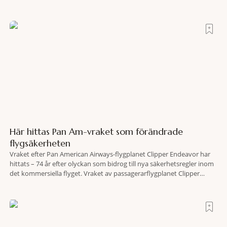
större polska städer och ska resultera i vidsträckta, skyddade
skogsområden i direkt anslutning till urbana miljöer. Tanken är att
fler människor ska kunna promenera, motionera
Här hittas Pan Am-vraket som förändrade
flygsäkerheten
Vraket efter Pan American Airways-flygplanet Clipper Endeavor har
hittats – 74 år efter olyckan som bidrog till nya säkerhetsregler inom
det kommersiella flyget. Vraket av passagerarflygplanet Clipper
Endeavor har återfunnits 610 meter under Atlantens yta, drygt 74 år
efter olyckan utanför Puerto Rico. BBC skriver att flygplanet
lokaliserades den 2 juni i år med hjälp