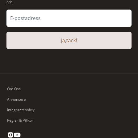
ord.
ja,tack!
Om Oss
Annonsera
Integritetspolicy
Regler & Villkor