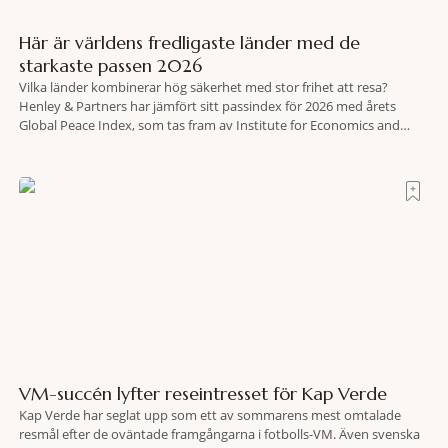
Här är världens fredligaste länder med de
starkaste passen 2026
Vilka länder kombinerar hög säkerhet med stor frihet att resa?
Henley & Partners har jämfört sitt passindex för 2026 med årets
Global Peace Index, som tas fram av Institute for Economics and
Peace. Resultatet är en lista över länder som både hör till världens
fredligaste och har några av de mest kraftfulla passen. Trots att
VM-succén lyfter reseintresset för Kap Verde
Kap Verde har seglat upp som ett av sommarens mest omtalade
resmål efter de oväntade framgångarna i fotbolls-VM. Även svenska