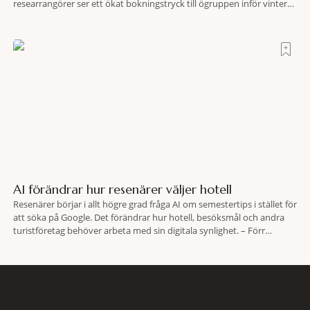
researrangörer ser ett ökat bokningstryck till ögruppen inför vintern.
Mellan den 6-17 juli såg Ving den första veckan en ökning på 23
procent i antalet bokningar till Kap Verde-ön Sal jämfört med
motsvarande vecka i
AI förändrar hur resenärer väljer hotell
Resenärer börjar i allt högre grad fråga AI om semestertips i stället för
att söka på Google. Det förändrar hur hotell, besöksmål och andra
turistföretag behöver arbeta med sin digitala synlighet. – Förr
handlade det om sökmotoroptimering. Nu handlar det om att AI ska
förstå vem vi passar för och när den ska rekommendera oss,