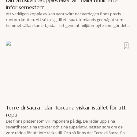
Fantastiska spaupplevelser att hålla utkik efter
inför semestern
Att verkligen koppla av kan vara svårt när vardagen finns precis
runtom knuten. Att söka sig till ett spa utomlands ger något som
hemmet sällan kan erbjuda – ett genuint miljöombyte som gör det
lättare att nå det där tillståndet av lugn och harmoni. I en gedigen
spamiljö har du proffs som vet exakt vilka
Terre di Sacra– där Toscana viskar istället för att
ropa
Det finns platser som vill imponera på dig. De radar upp sina
sevärdheter, sina utsikter och sina superlativ, nästan som om de
vore rädda för att inte räcka till. Och så finns det Terre di Sacra. En