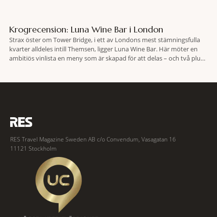
Krogrecension: Luna Wine Bar i London
Strax öster om Tower Bridge, i ett av Londons mest stämningsfulla
kvarter alldeles intill Themsen, ligger Luna Wine Bar. Här möter en
ambitiös vinlista en meny som är skapad för att delas – och två plus
två är lika med en riktigt fullträff. Shad Thames är ett både historiskt
spännande och stämningsfullt kvarter. De gamla
RES Travel Magazine Sweden AB c/o Convendum, Vasagatan 16
11121 Stockholm