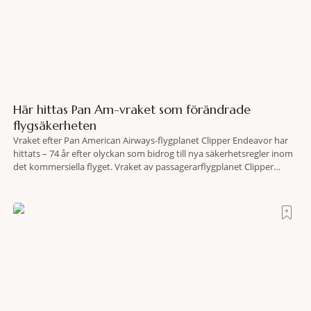
Här hittas Pan Am-vraket som förändrade
flygsäkerheten
Vraket efter Pan American Airways-flygplanet Clipper Endeavor har
hittats – 74 år efter olyckan som bidrog till nya säkerhetsregler inom
det kommersiella flyget. Vraket av passagerarflygplanet Clipper
Endeavor har återfunnits 610 meter under Atlantens yta, drygt 74 år
efter olyckan utanför Puerto Rico. BBC skriver att flygplanet
lokaliserades den 2 juni i år med hjälp