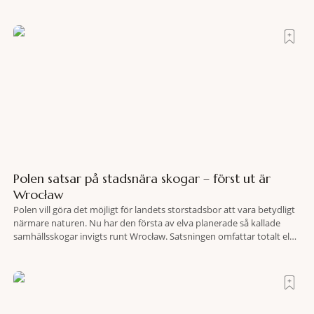
oas som lyckats gömma sig i ett land som de flesta tror redan är
upptäckt. Jag befinner mig
Polen satsar på stadsnära skogar – först ut är
Wrocław
Polen vill göra det möjligt för landets storstadsbor att vara betydligt
närmare naturen. Nu har den första av elva planerade så kallade
samhällsskogar invigts runt Wrocław. Satsningen omfattar totalt elva
större polska städer och ska resultera i vidsträckta, skyddade
skogsområden i direkt anslutning till urbana miljöer. Tanken är att
fler människor ska kunna promenera, motionera