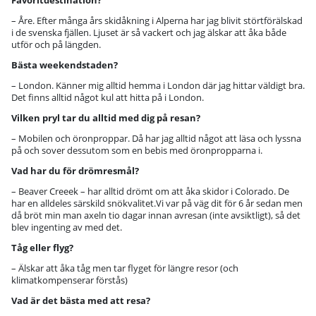
Favoritdestination?
– Åre. Efter många års skidåkning i Alperna har jag blivit störtförälskad
i de svenska fjällen. Ljuset är så vackert och jag älskar att åka både
utför och på längden.
Bästa weekendstaden?
– London. Känner mig alltid hemma i London där jag hittar väldigt bra.
Det finns alltid något kul att hitta på i London.
Vilken pryl tar du alltid med dig på resan?
– Mobilen och öronproppar. Då har jag alltid något att läsa och lyssna
på och sover dessutom som en bebis med öronpropparna i.
Vad har du för drömresmål?
– Beaver Creeek – har alltid drömt om att åka skidor i Colorado. De
har en alldeles särskild snökvalitet.Vi var på väg dit för 6 år sedan men
då bröt min man axeln tio dagar innan avresan (inte avsiktligt), så det
blev ingenting av med det.
Tåg eller flyg?
– Älskar att åka tåg men tar flyget för längre resor (och
klimatkompenserar förstås)
Vad är det bästa med att resa?