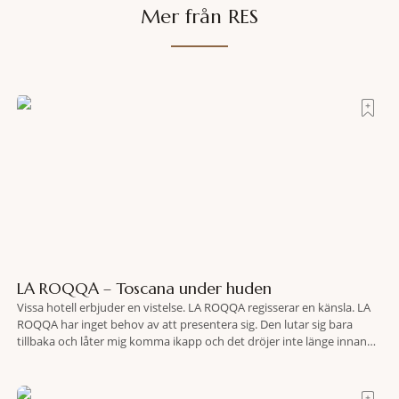
Mer från RES
LA ROQQA – Toscana under huden
Vissa hotell erbjuder en vistelse. LA ROQQA regisserar en känsla. LA
ROQQA har inget behov av att presentera sig. Den lutar sig bara
tillbaka och låter mig komma ikapp och det dröjer inte länge innan
jag inser att hotellet har en alldeles egen koreografi. Ovanför Porto
Ercoles pastellfasader, där hamnen rör sig i långsamma bågformer