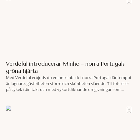
Verdeful introducerar Minho – norra Portugals
gröna hjärta
Med Verdeful erbjuds du en unik inblick i norra Portugal där tempot
är lugnare, gästfriheten större och skönheten slående. Till fots eller
på cykel, i din takt och med vykortsliknande omgivningar som
bakgrund, upplever du regionen på bästa sätt. Följ med på äventyr
bland vingårdar, marknader och sagolika landskap – detta är slow
travel när det