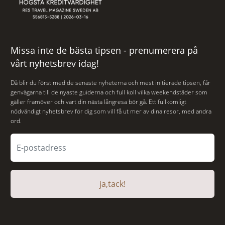
Missa inte de bästa tipsen - prenumerera på
vårt nyhetsbrev idag!
Då blir du först med de senaste nyheterna och mest initierade tipsen, får
genvägarna till de nyaste guiderna och full koll vilka weekendstäder som
gäller framöver och vart din nästa långresa bör gå. Ett fullkomligt
nödvändigt nyhetsbrev för dig som vill få ut mer av dina resor, med andra
ord.
ja,tack!