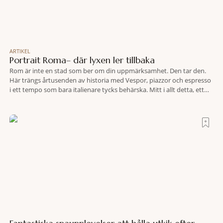
ARTIKEL
Portrait Roma– där lyxen ler tillbaka
Rom är inte en stad som ber om din uppmärksamhet. Den tar den.
Här trängs årtusenden av historia med Vespor, piazzor och espresso
i ett tempo som bara italienare tycks behärska. Mitt i allt detta, ett
stenkast från Spanska trappan, gömmer sig Portrait Roma – ett
hotell som lyckas med den smått osannolika bedriften att