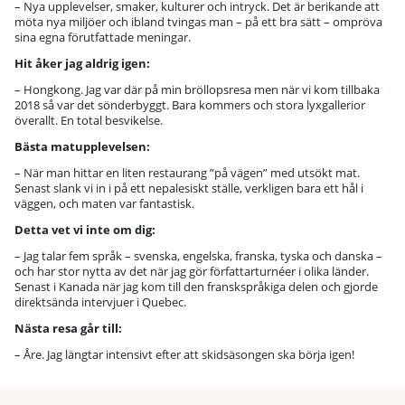
– Nya upplevelser, smaker, kulturer och intryck. Det är berikande att
möta nya miljöer och ibland tvingas man – på ett bra sätt – ompröva
sina egna förutfattade meningar.
Hit åker jag aldrig igen:
– Hongkong. Jag var där på min bröllopsresa men när vi kom tillbaka
2018 så var det sönderbyggt. Bara kommers och stora lyxgallerior
överallt. En total besvikelse.
Bästa matupplevelsen:
– När man hittar en liten restaurang ”på vägen” med utsökt mat.
Senast slank vi in i på ett nepalesiskt ställe, verkligen bara ett hål i
väggen, och maten var fantastisk.
Detta vet vi inte om dig:
– Jag talar fem språk – svenska, engelska, franska, tyska och danska –
och har stor nytta av det när jag gör författarturnéer i olika länder.
Senast i Kanada när jag kom till den franskspråkiga delen och gjorde
direktsända intervjuer i Quebec.
Nästa resa går till:
– Åre. Jag längtar intensivt efter att skidsäsongen ska börja igen!