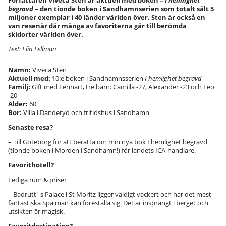
Författaren Viveca Sten är aktuell med boken –
I hemlighet
begravd
– den tionde boken i Sandhamnserien som totalt sålt 5
miljoner exemplar i 40 länder världen över. Sten är också en
van resenär där många av favoriterna går till berömda
skidorter världen över.
Text: Elin Fellman
Namn:
Viveca Sten
Aktuell med:
10:e boken i Sandhamnsserien
I hemlighet begravd
Familj:
Gift med Lennart, tre barn: Camilla -27, Alexander -23 och Leo
-20
Ålder:
60
Bor:
Villa i Danderyd och fritidshus i Sandhamn
Senaste resa?
– Till Göteborg för att berätta om min nya bok I hemlighet begravd
(tionde boken i Morden i Sandhamn!) för landets ICA-handlare.
Favorithotell?
Lediga rum & priser
– Badrutt´s Palace i St Moritz ligger väldigt vackert och har det mest
fantastiska Spa man kan föreställa sig. Det är insprängt i berget och
utsikten är magisk.