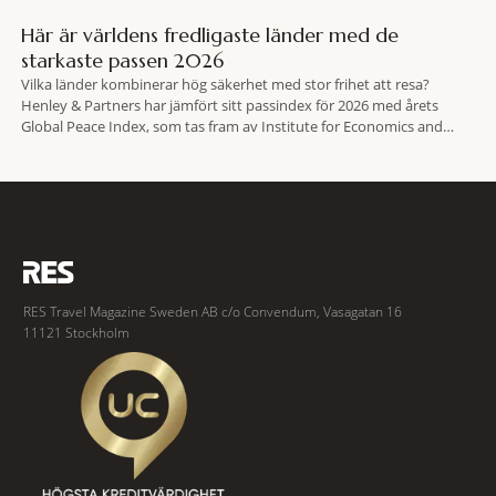
Här är världens fredligaste länder med de
starkaste passen 2026
Vilka länder kombinerar hög säkerhet med stor frihet att resa?
Henley & Partners har jämfört sitt passindex för 2026 med årets
Global Peace Index, som tas fram av Institute for Economics and
Peace. Resultatet är en lista över länder som både hör till världens
fredligaste och har några av de mest kraftfulla passen. Trots att
RES Travel Magazine Sweden AB c/o Convendum, Vasagatan 16
11121 Stockholm