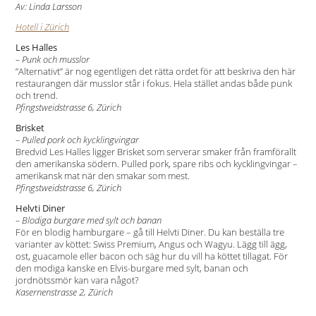
Av: Linda Larsson
Hotell i Zürich
Les Halles
– Punk och musslor
”Alternativt” är nog egentligen det rätta ordet för att beskriva den här
restaurangen där musslor står i fokus. Hela stället andas både punk
och trend.
Pfingstweidstrasse 6, Zürich
Brisket
– Pulled pork och kycklingvingar
Bredvid Les Halles ligger Brisket som serverar smaker från framförallt
den amerikanska södern. Pulled pork, spare ribs och kycklingvingar –
amerikansk mat när den smakar som mest.
Pfingstweidstrasse 6, Zürich
Helvti Diner
– Blodiga burgare med sylt och banan
För en blodig hamburgare – gå till Helvti Diner. Du kan beställa tre
varianter av köttet: Swiss Premium, Angus och Wagyu. Lägg till ägg,
ost, guacamole eller bacon och säg hur du vill ha köttet tillagat. För
den modiga kanske en Elvis-burgare med sylt, banan och
jordnötssmör kan vara något?
Kasernenstrasse 2, Zürich