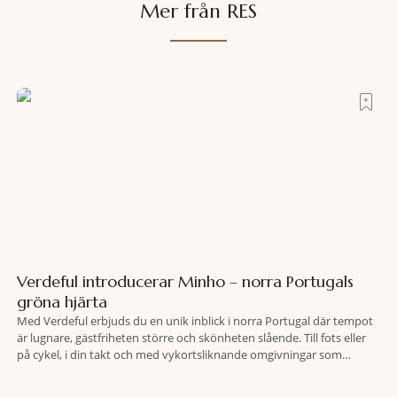
Mer från RES
Verdeful introducerar Minho – norra Portugals
gröna hjärta
Med Verdeful erbjuds du en unik inblick i norra Portugal där tempot
är lugnare, gästfriheten större och skönheten slående. Till fots eller
på cykel, i din takt och med vykortsliknande omgivningar som
bakgrund, upplever du regionen på bästa sätt. Följ med på äventyr
bland vingårdar, marknader och sagolika landskap – detta är slow