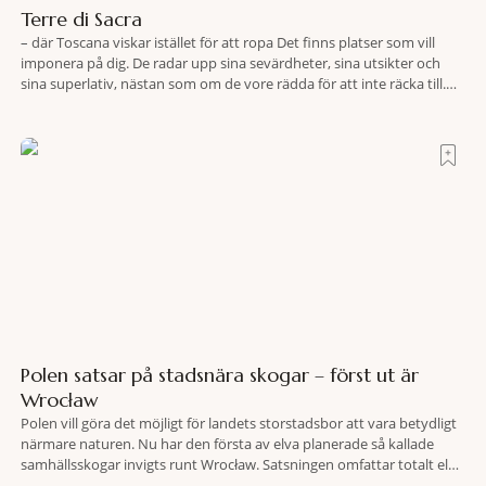
Terre di Sacra
– där Toscana viskar istället för att ropa Det finns platser som vill
imponera på dig. De radar upp sina sevärdheter, sina utsikter och
sina superlativ, nästan som om de vore rädda för att inte räcka till.
Och så finns det Terre di Sacra. En oas som lyckats gömma sig i ett
land som de
Polen satsar på stadsnära skogar – först ut är
Wrocław
Polen vill göra det möjligt för landets storstadsbor att vara betydligt
närmare naturen. Nu har den första av elva planerade så kallade
samhällsskogar invigts runt Wrocław. Satsningen omfattar totalt elva
större polska städer och ska resultera i vidsträckta, skyddade