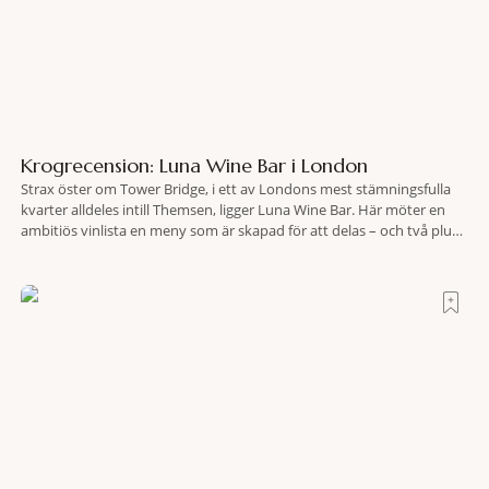
Krogrecension: Luna Wine Bar i London
Strax öster om Tower Bridge, i ett av Londons mest stämningsfulla
kvarter alldeles intill Themsen, ligger Luna Wine Bar. Här möter en
ambitiös vinlista en meny som är skapad för att delas – och två plus
två är lika med en riktigt fullträff. Shad Thames är ett både historiskt
spännande och stämningsfullt kvarter. De gamla