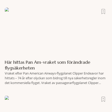
skogsområden i direkt anslutning till urbana miljöer. Tanken är att
fler människor ska kunna promenera, motionera
Här hittas Pan Am-vraket som förändrade
flygsäkerheten
Vraket efter Pan American Airways-flygplanet Clipper Endeavor har
hittats – 74 år efter olyckan som bidrog till nya säkerhetsregler inom
det kommersiella flyget. Vraket av passagerarflygplanet Clipper
Endeavor har återfunnits 610 meter under Atlantens yta, drygt 74 år
efter olyckan utanför Puerto Rico. BBC skriver att flygplanet
lokaliserades den 2 juni i år med hjälp