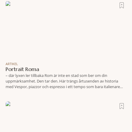
travel när det
ARTIKEL
Portrait Roma
– där lyxen ler tillbaka Rom är inte en stad som ber om din
uppmärksamhet. Den tar den. Här trängs årtusenden av historia
med Vespor, piazzor och espresso i ett tempo som bara italienare
tycks behärska. Mitt i allt detta, ett stenkast från Spanska trappan,
gömmer sig Portrait Roma – ett hotell som lyckas med