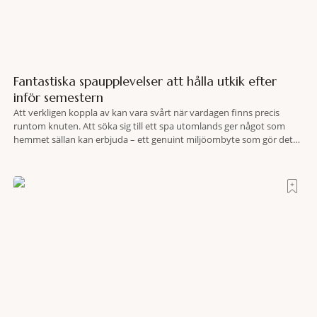
Fantastiska spaupplevelser att hålla utkik efter
inför semestern
Att verkligen koppla av kan vara svårt när vardagen finns precis
runtom knuten. Att söka sig till ett spa utomlands ger något som
hemmet sällan kan erbjuda – ett genuint miljöombyte som gör det
lättare att nå det där tillståndet av lugn och harmoni. I en gedigen
spamiljö har du proffs som vet exakt vilka