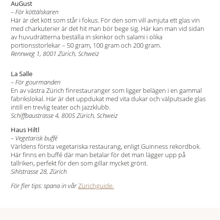
AuGust
– För köttälskaren
Här är det kött som står i fokus. För den som vill avnjuta ett glas vin
med charkuterier är det hit man bör bege sig. Här kan man vid sidan
av huvudrätterna beställa in skinkor och salami i olika
portionsstorlekar – 50 gram, 100 gram och 200 gram.
Rennweg 1, 8001 Zürich, Schweiz
La Salle
– För gourmanden
En av västra Zürich finrestauranger som ligger belägen i en gammal
fabrikslokal. Här är det uppdukat med vita dukar och välputsade glas
intill en trevlig teater och jazzklubb.
Schiffbaustrasse 4, 8005 Zürich, Schweiz
Haus Hiltl
– Vegetarisk buffé
Världens första vegetariska restaurang, enligt Guinness rekordbok.
Här finns en buffé där man betalar för det man lägger upp på
tallriken, perfekt för den som gillar mycket grönt.
Sihlstrasse 28, Zürich
För fler tips: spana in vår
Zürichguide.