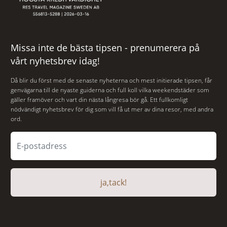
Missa inte de bästa tipsen - prenumerera på
vårt nyhetsbrev idag!
Då blir du först med de senaste nyheterna och mest initierade tipsen, får
genvägarna till de nyaste guiderna och full koll vilka weekendstäder som
gäller framöver och vart din nästa långresa bör gå. Ett fullkomligt
nödvändigt nyhetsbrev för dig som vill få ut mer av dina resor, med andra
ord.
ja,tack!