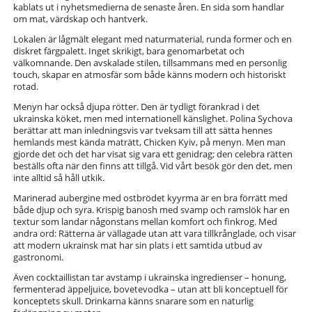
kablats ut i nyhetsmedierna de senaste åren. En sida som handlar
om mat, värdskap och hantverk.
Lokalen är lågmält elegant med naturmaterial, runda former och en
diskret färgpalett. Inget skrikigt, bara genomarbetat och
välkomnande. Den avskalade stilen, tillsammans med en personlig
touch, skapar en atmosfär som både känns modern och historiskt
rotad.
Menyn har också djupa rötter. Den är tydligt förankrad i det
ukrainska köket, men med internationell känslighet. Polina Sychova
berättar att man inledningsvis var tveksam till att sätta hennes
hemlands mest kända maträtt, Chicken Kyiv, på menyn. Men man
gjorde det och det har visat sig vara ett genidrag; den celebra rätten
beställs ofta när den finns att tillgå. Vid vårt besök gör den det, men
inte alltid så håll utkik.
Marinerad aubergine med ostbrödet kyyrma är en bra förrätt med
både djup och syra. Krispig banosh med svamp och ramslök har en
textur som landar någonstans mellan komfort och finkrog. Med
andra ord: Rätterna är vällagade utan att vara tillkrånglade, och visar
att modern ukrainsk mat har sin plats i ett samtida utbud av
gastronomi.
Även cocktaillistan tar avstamp i ukrainska ingredienser – honung,
fermenterad äppeljuice, bovetevodka – utan att bli konceptuell för
konceptets skull. Drinkarna känns snarare som en naturlig