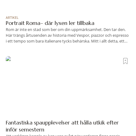
ARTIKEL
Portrait Roma– där lyxen ler tillbaka
Rom är inte en stad som ber om din uppmärksamhet. Den tar den.
Här trängs årtusenden av historia med Vespor, piazzor och espresso
i ett tempo som bara italienare tycks behärska. Mitt i allt detta, ett
stenkast från Spanska trappan, gömmer sig Portrait Roma – ett
hotell som lyckas med den smått osannolika bedriften att
Fantastiska spaupplevelser att hålla utkik efter
inför semestern
Att verkligen koppla av kan vara svårt när vardagen finns precis