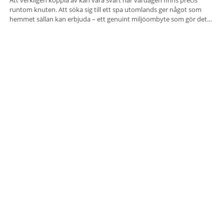
runtom knuten. Att söka sig till ett spa utomlands ger något som
hemmet sällan kan erbjuda – ett genuint miljöombyte som gör det
lättare att nå det där tillståndet av lugn och harmoni. I en gedigen
spamiljö har du proffs som vet exakt vilka
Terre di Sacra– där Toscana viskar istället för att
ropa
Det finns platser som vill imponera på dig. De radar upp sina
sevärdheter, sina utsikter och sina superlativ, nästan som om de
vore rädda för att inte räcka till. Och så finns det Terre di Sacra. En
oas som lyckats gömma sig i ett land som de flesta tror redan är
upptäckt. Jag befinner mig