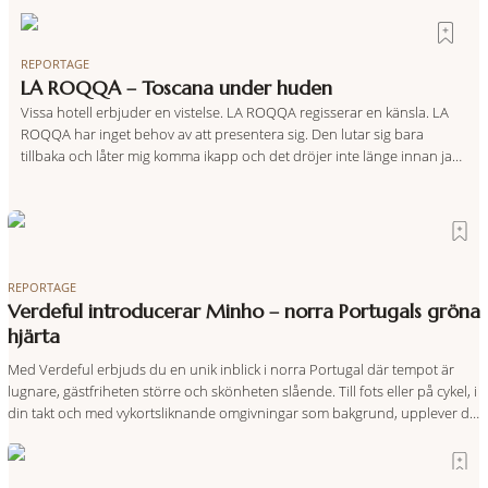
REPORTAGE
LA ROQQA – Toscana under huden
Vissa hotell erbjuder en vistelse. LA ROQQA regisserar en känsla. LA
ROQQA har inget behov av att presentera sig. Den lutar sig bara
tillbaka och låter mig komma ikapp och det dröjer inte länge innan jag
inser att hotellet har en alldeles egen koreografi. Ovanför Porto
Ercoles pastellfasader, där hamnen rör sig i långsamma bågformer
REPORTAGE
Verdeful introducerar Minho – norra Portugals gröna
hjärta
Med Verdeful erbjuds du en unik inblick i norra Portugal där tempot är
lugnare, gästfriheten större och skönheten slående. Till fots eller på cykel, i
din takt och med vykortsliknande omgivningar som bakgrund, upplever du
regionen på bästa sätt. Följ med på äventyr bland vingårdar, marknader
och sagolika landskap – detta är slow travel när det