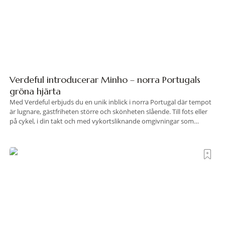
Verdeful introducerar Minho – norra Portugals
gröna hjärta
Med Verdeful erbjuds du en unik inblick i norra Portugal där tempot
är lugnare, gästfriheten större och skönheten slående. Till fots eller
på cykel, i din takt och med vykortsliknande omgivningar som
bakgrund, upplever du regionen på bästa sätt. Följ med på äventyr
bland vingårdar, marknader och sagolika landskap – detta är slow
travel när det