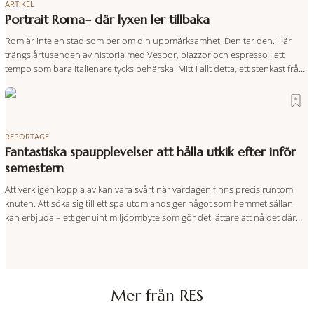
ARTIKEL
Portrait Roma– där lyxen ler tillbaka
Rom är inte en stad som ber om din uppmärksamhet. Den tar den. Här
trängs årtusenden av historia med Vespor, piazzor och espresso i ett
tempo som bara italienare tycks behärska. Mitt i allt detta, ett stenkast från
Spanska trappan, gömmer sig Portrait Roma – ett hotell som lyckas med
den smått osannolika bedriften att
REPORTAGE
Fantastiska spaupplevelser att hålla utkik efter inför
semestern
Att verkligen koppla av kan vara svårt när vardagen finns precis runtom
knuten. Att söka sig till ett spa utomlands ger något som hemmet sällan
kan erbjuda – ett genuint miljöombyte som gör det lättare att nå det där
tillståndet av lugn och harmoni. I en gedigen spamiljö har du proffs som
vet exakt vilka
Mer från RES