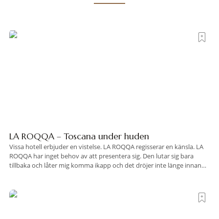
LA ROQQA – Toscana under huden
Vissa hotell erbjuder en vistelse. LA ROQQA regisserar en känsla. LA
ROQQA har inget behov av att presentera sig. Den lutar sig bara
tillbaka och låter mig komma ikapp och det dröjer inte länge innan
jag inser att hotellet har en alldeles egen koreografi. Ovanför Porto
Ercoles pastellfasader, där hamnen rör sig i långsamma bågformer