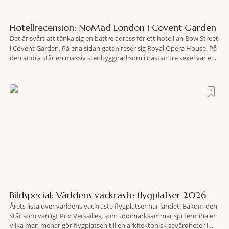
Hotellrecension: NoMad London i Covent Garden
Det är svårt att tänka sig en bättre adress för ett hotell än Bow Street
i Covent Garden. På ena sidan gatan reser sig Royal Opera House. På
den andra står en massiv stenbyggnad som i nästan tre sekel var en
plats dit människor släpades mot sin vilja. Här har Oscar Wilde stått
inför rätta.
Bildspecial: Världens vackraste flygplatser 2026
Årets lista över världens vackraste flygplatser har landet! Bakom den
står som vanligt Prix ​​Versailles, som uppmärksammar sju terminaler
vilka man menar gör flygplatsen till en arkitektonisk sevärdheter i