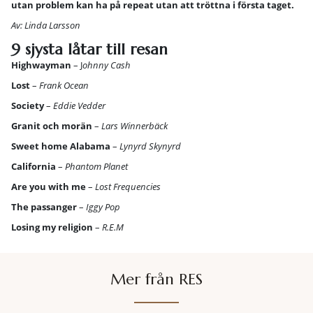
utan problem kan ha på repeat utan att tröttna i första taget.
Av: Linda Larsson
9 sjysta låtar till resan
Highwayman
– J
ohnny Cash
Lost
–
Frank Ocean
Society
–
Eddie Vedder
Granit och morän
–
Lars Winnerbäck
Sweet home Alabama
–
Lynyrd Skynyrd
California
–
Phantom Planet
Are you with me
–
Lost Frequencies
The passanger
–
Iggy Pop
Losing my religion
–
R.E.M
Mer från RES