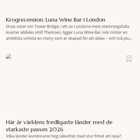
Krogrecension: Luna Wine Bar i London
Strax öster om Tower Bridge, i ett av Londons mest stämningsfulla
kvarter alldeles intill Themsen, ligger Luna Wine Bar. Här möter en
ambitiös vinlista en meny som är skapad för att delas – och två plus
två är lika med en riktigt fullträff. Shad Thames är ett både historiskt
spännande och stämningsfullt kvarter. De gamla
Här är världens fredligaste länder med de
starkaste passen 2026
Vilka länder kombinerar hög säkerhet med stor frihet att resa?