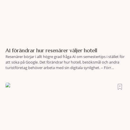
AI förändrar hur resenärer väljer hotell
Resenärer börjar i allt högre grad fråga AI om semestertips i stället för
att söka på Google. Det förändrar hur hotell, besöksmål och andra
turistföretag behöver arbeta med sin digitala synlighet. – Förr
handlade det om sökmotoroptimering. Nu handlar det om att AI ska
förstå vem vi passar för och när den ska rekommendera oss,