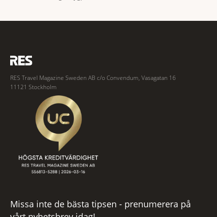
egen rätt. Årets urval hittas i Kina, Tyskland, Indien, Kambodja och
USA, och visst sticker de ut i sin byggnadskonst? Terminal 2 vid
Lokapriya Gopinath Bardoloi
RES Travel Magazine Sweden AB c/o Convendum, Vasagatan 16
11121 Stockholm
Missa inte de bästa tipsen - prenumerera på
vårt nyhetsbrev idag!