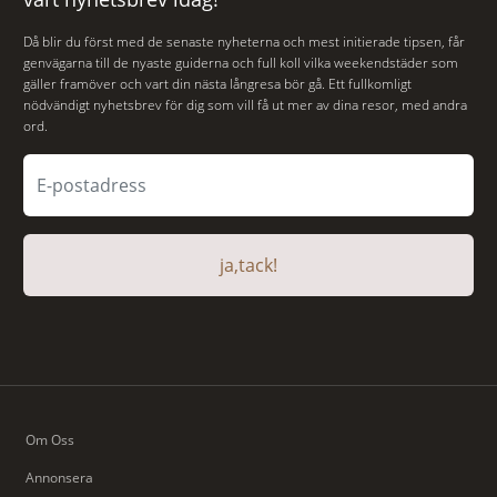
Då blir du först med de senaste nyheterna och mest initierade tipsen, får
genvägarna till de nyaste guiderna och full koll vilka weekendstäder som
gäller framöver och vart din nästa långresa bör gå. Ett fullkomligt
nödvändigt nyhetsbrev för dig som vill få ut mer av dina resor, med andra
ord.
ja,tack!
Om Oss
Annonsera