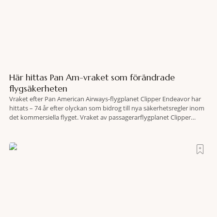
Här hittas Pan Am-vraket som förändrade
flygsäkerheten
Vraket efter Pan American Airways-flygplanet Clipper Endeavor har
hittats – 74 år efter olyckan som bidrog till nya säkerhetsregler inom
det kommersiella flyget. Vraket av passagerarflygplanet Clipper
Endeavor har återfunnits 610 meter under Atlantens yta, drygt 74 år
efter olyckan utanför Puerto Rico. BBC skriver att flygplanet
lokaliserades den 2 juni i år med hjälp