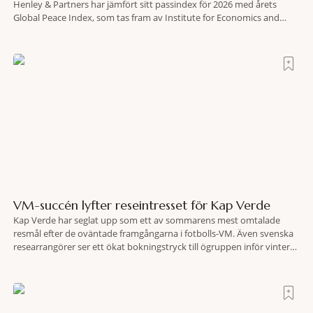
Henley & Partners har jämfört sitt passindex för 2026 med årets
Global Peace Index, som tas fram av Institute for Economics and
Peace. Resultatet är en lista över länder som både hör till världens
fredligaste och har några av de mest kraftfulla passen. Trots att
VM-succén lyfter reseintresset för Kap Verde
Kap Verde har seglat upp som ett av sommarens mest omtalade
resmål efter de oväntade framgångarna i fotbolls-VM. Även svenska
researrangörer ser ett ökat bokningstryck till ögruppen inför vintern.
Mellan den 6-17 juli såg Ving den första veckan en ökning på 23
procent i antalet bokningar till Kap Verde-ön Sal jämfört med
motsvarande vecka i