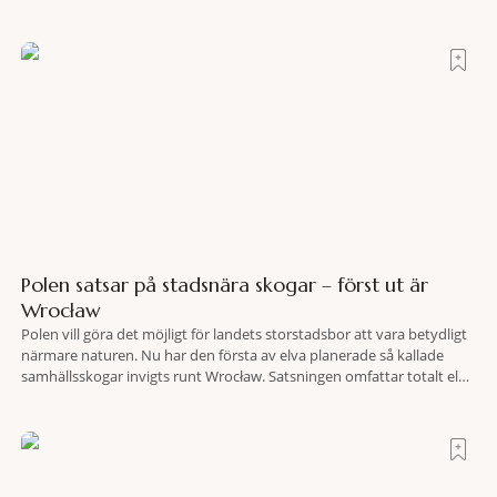
Polen satsar på stadsnära skogar – först ut är
Wrocław
Polen vill göra det möjligt för landets storstadsbor att vara betydligt
närmare naturen. Nu har den första av elva planerade så kallade
samhällsskogar invigts runt Wrocław. Satsningen omfattar totalt elva
större polska städer och ska resultera i vidsträckta, skyddade
skogsområden i direkt anslutning till urbana miljöer. Tanken är att
fler människor ska kunna promenera, motionera