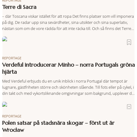
REPORTAGE
Terre di Sacra
– där Toscana viskar istället för att ropa Det finns platser som vill imponera
på dig. De radar upp sina sevärdheter, sina utsikter och sina superlativ,
nästan som om de vore rädda för att inte räcka till. Och så finns det Terre
di Sacra. En oas som lyckats gömma sig i ett land som de
REPORTAGE
Verdeful introducerar Minho – norra Portugals gröna
hjärta
Med Verdeful erbjuds du en unik inblick i norra Portugal där tempot är
lugnare, gästfriheten större och skönheten slående. Till fots eller på cykel, i
din takt och med vykortsliknande omgivningar som bakgrund, upplever du
regionen på bästa sätt. Följ med på äventyr bland vingårdar, marknader
och sagolika landskap – detta är slow travel när det
REPORTAGE
Polen satsar på stadsnära skogar – först ut är
Wrocław