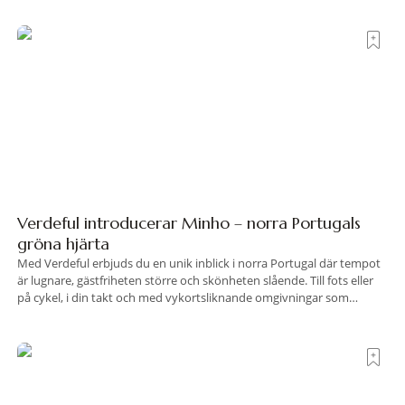
land som de
Verdeful introducerar Minho – norra Portugals
gröna hjärta
Med Verdeful erbjuds du en unik inblick i norra Portugal där tempot
är lugnare, gästfriheten större och skönheten slående. Till fots eller
på cykel, i din takt och med vykortsliknande omgivningar som
bakgrund, upplever du regionen på bästa sätt. Följ med på äventyr
bland vingårdar, marknader och sagolika landskap – detta är slow
travel när det