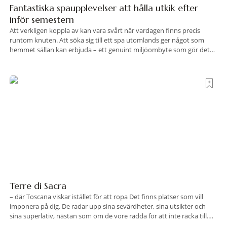
Fantastiska spaupplevelser att hålla utkik efter
inför semestern
Att verkligen koppla av kan vara svårt när vardagen finns precis
runtom knuten. Att söka sig till ett spa utomlands ger något som
hemmet sällan kan erbjuda – ett genuint miljöombyte som gör det
lättare att nå det där tillståndet av lugn och harmoni. I en gedigen
spamiljö har du proffs som vet exakt vilka
Terre di Sacra
– där Toscana viskar istället för att ropa Det finns platser som vill
imponera på dig. De radar upp sina sevärdheter, sina utsikter och
sina superlativ, nästan som om de vore rädda för att inte räcka till.
Och så finns det Terre di Sacra. En oas som lyckats gömma sig i ett