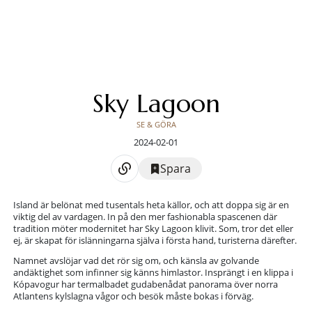
Sky Lagoon
SE & GÖRA
2024-02-01
Spara
Island är belönat med tusentals heta källor, och att doppa sig är en
viktig del av vardagen. In på den mer fashionabla spascenen där
tradition möter modernitet har Sky Lagoon klivit. Som, tror det eller
ej, är skapat för islänningarna själva i första hand, turisterna därefter.
Namnet avslöjar vad det rör sig om, och känsla av golvande
andäktighet som infinner sig känns himlastor. Insprängt i en klippa i
Kópavogur har termalbadet gudabenådat panorama över norra
Atlantens kylslagna vågor och besök måste bokas i förväg.