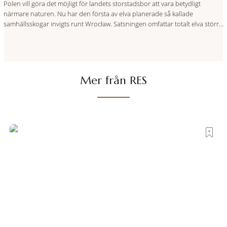
Polen vill göra det möjligt för landets storstadsbor att vara betydligt
närmare naturen. Nu har den första av elva planerade så kallade
samhällsskogar invigts runt Wrocław. Satsningen omfattar totalt elva större
polska städer och ska resultera i vidsträckta, skyddade skogsområden i
direkt anslutning till urbana miljöer. Tanken är att fler människor ska kunna
promenera, motionera
Mer från RES