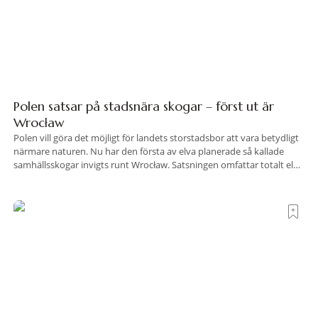
Polen satsar på stadsnära skogar – först ut är
Wrocław
Polen vill göra det möjligt för landets storstadsbor att vara betydligt
närmare naturen. Nu har den första av elva planerade så kallade
samhällsskogar invigts runt Wrocław. Satsningen omfattar totalt elva
större polska städer och ska resultera i vidsträckta, skyddade
skogsområden i direkt anslutning till urbana miljöer. Tanken är att
fler människor ska kunna promenera, motionera