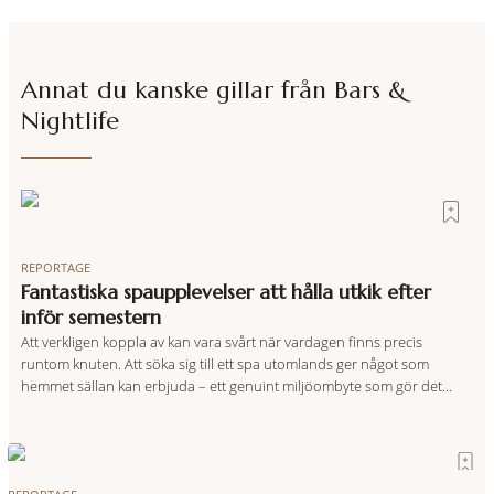
Annat du kanske gillar från
Bars &
Nightlife
REPORTAGE
Fantastiska spaupplevelser att hålla utkik efter
inför semestern
Att verkligen koppla av kan vara svårt när vardagen finns precis
runtom knuten. Att söka sig till ett spa utomlands ger något som
hemmet sällan kan erbjuda – ett genuint miljöombyte som gör det
lättare att nå det där tillståndet av lugn och harmoni. I en gedigen
spamiljö har du proffs som vet exakt vilka