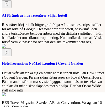
AI förändrar hur resenärer väljer hotell
Resenärer börjar i allt högre grad fråga AI om semestertips i stället
för att söka på Google. Det förändrar hur hotell, besöksmål och
andra turistföretag behöver arbeta med sin digitala synlighet. – Förr
handlade det om sökmotoroptimering. Nu handlar det om att AI ska
förstå vem vi passar för och när den ska rekommendera oss,
Hotellrecension: NoMad London i Covent Garden
Det är svårt att tänka sig en bättre adress för ett hotell än Bow Street
i Covent Garden. På ena sidan gatan reser sig Royal Opera House.
På den andra står en massiv stenbyggnad som i nästan tre sekel var
en plats dit människor släpades mot sin vilja. Här har Oscar Wilde
stått inför rätta.
RES Travel Magazine Sweden AB c/o Convendum, Vasagatan 16
11121 Stockholm