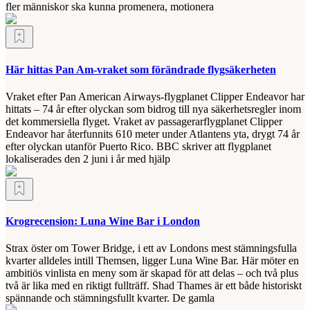
fler människor ska kunna promenera, motionera
Här hittas Pan Am-vraket som förändrade flygsäkerheten
Vraket efter Pan American Airways-flygplanet Clipper Endeavor har
hittats – 74 år efter olyckan som bidrog till nya säkerhetsregler inom
det kommersiella flyget. Vraket av passagerarflygplanet Clipper
Endeavor har återfunnits 610 meter under Atlantens yta, drygt 74 år
efter olyckan utanför Puerto Rico. BBC skriver att flygplanet
lokaliserades den 2 juni i år med hjälp
Krogrecension: Luna Wine Bar i London
Strax öster om Tower Bridge, i ett av Londons mest stämningsfulla
kvarter alldeles intill Themsen, ligger Luna Wine Bar. Här möter en
ambitiös vinlista en meny som är skapad för att delas – och två plus
två är lika med en riktigt fullträff. Shad Thames är ett både historiskt
spännande och stämningsfullt kvarter. De gamla