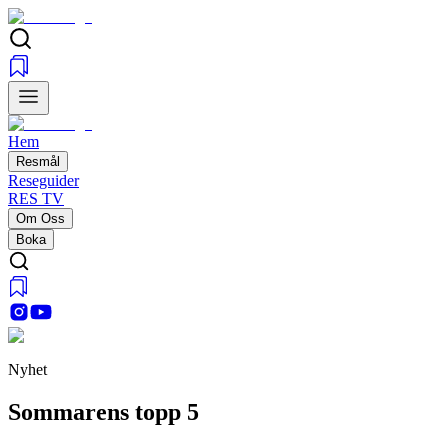
Hem
Resmål
Reseguider
RES TV
Om Oss
Boka
Nyhet
Sommarens topp 5