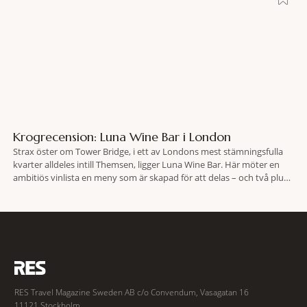
Krogrecension: Luna Wine Bar i London
Strax öster om Tower Bridge, i ett av Londons mest stämningsfulla
kvarter alldeles intill Themsen, ligger Luna Wine Bar. Här möter en
ambitiös vinlista en meny som är skapad för att delas – och två plus
två är lika med en riktigt fullträff. Shad Thames är ett både historiskt
spännande och stämningsfullt kvarter. De gamla
RES Travel Magazine Sweden AB c/o Convendum, Vasagatan 16
11121 Stockholm