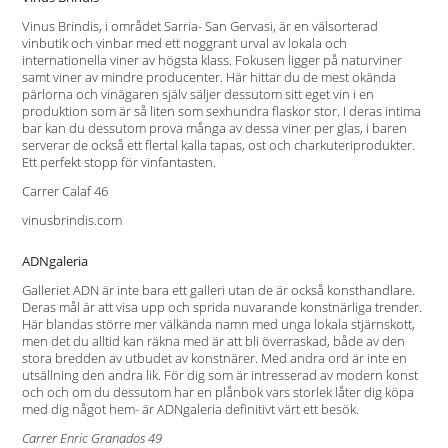
Vinus Brindis, i området Sarria- San Gervasi, är en välsorterad
vinbutik och vinbar med ett noggrant urval av lokala och
internationella viner av högsta klass. Fokusen ligger på naturviner
samt viner av mindre producenter. Här hittar du de mest okända
pärlorna och vinägaren själv säljer dessutom sitt eget vin i en
produktion som är så liten som sexhundra flaskor stor. I deras intima
bar kan du dessutom prova många av dessa viner per glas, i baren
serverar de också ett flertal kalla tapas, ost och charkuteriprodukter.
Ett perfekt stopp för vinfantasten.
Carrer Calaf 46
vinusbrindis.com
ADNgaleria
Galleriet ADN är inte bara ett galleri utan de är också konsthandlare.
Deras mål är att visa upp och sprida nuvarande konstnärliga trender.
Här blandas större mer välkända namn med unga lokala stjärnskott,
men det du alltid kan räkna med är att bli överraskad, både av den
stora bredden av utbudet av konstnärer. Med andra ord är inte en
utsällning den andra lik. För dig som är intresserad av modern konst
och och om du dessutom har en plånbok vars storlek låter dig köpa
med dig något hem- är ADNgaleria definitivt värt ett besök.
Carrer Enric Granados 49