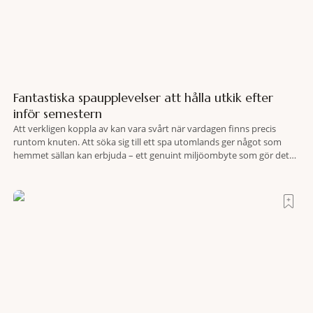
Fantastiska spaupplevelser att hålla utkik efter
inför semestern
Att verkligen koppla av kan vara svårt när vardagen finns precis
runtom knuten. Att söka sig till ett spa utomlands ger något som
hemmet sällan kan erbjuda – ett genuint miljöombyte som gör det
lättare att nå det där tillståndet av lugn och harmoni. I en gedigen
spamiljö har du proffs som vet exakt vilka