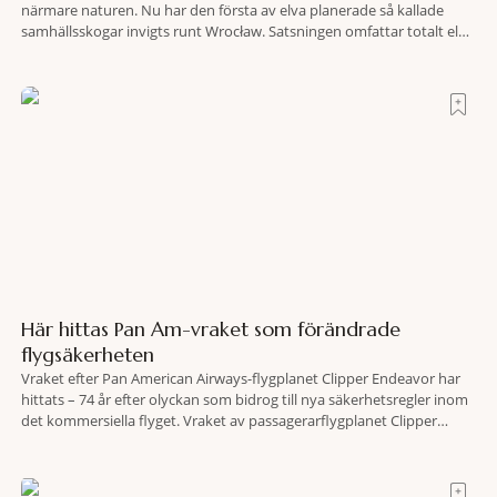
närmare naturen. Nu har den första av elva planerade så kallade
samhällsskogar invigts runt Wrocław. Satsningen omfattar totalt elva
större polska städer och ska resultera i vidsträckta, skyddade
skogsområden i direkt anslutning till urbana miljöer. Tanken är att
fler människor ska kunna promenera, motionera
Här hittas Pan Am-vraket som förändrade
flygsäkerheten
Vraket efter Pan American Airways-flygplanet Clipper Endeavor har
hittats – 74 år efter olyckan som bidrog till nya säkerhetsregler inom
det kommersiella flyget. Vraket av passagerarflygplanet Clipper
Endeavor har återfunnits 610 meter under Atlantens yta, drygt 74 år
efter olyckan utanför Puerto Rico. BBC skriver att flygplanet
lokaliserades den 2 juni i år med hjälp