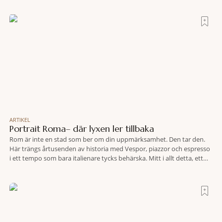
bland vingårdar, marknader och sagolika landskap – detta är slow
travel när det
ARTIKEL
Portrait Roma– där lyxen ler tillbaka
Rom är inte en stad som ber om din uppmärksamhet. Den tar den.
Här trängs årtusenden av historia med Vespor, piazzor och espresso
i ett tempo som bara italienare tycks behärska. Mitt i allt detta, ett
stenkast från Spanska trappan, gömmer sig Portrait Roma – ett
hotell som lyckas med den smått osannolika bedriften att