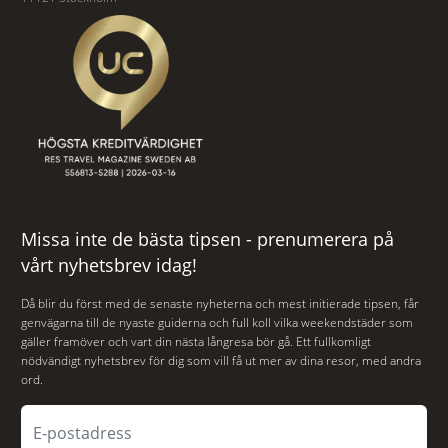
Missa inte de bästa tipsen - prenumerera på
vårt nyhetsbrev idag!
Då blir du först med de senaste nyheterna och mest initierade tipsen, får
genvägarna till de nyaste guiderna och full koll vilka weekendstäder som
gäller framöver och vart din nästa långresa bör gå. Ett fullkomligt
nödvändigt nyhetsbrev för dig som vill få ut mer av dina resor, med andra
ord.