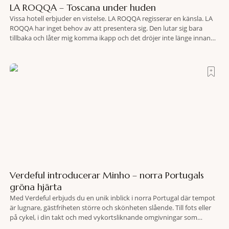
LA ROQQA – Toscana under huden
Vissa hotell erbjuder en vistelse. LA ROQQA regisserar en känsla. LA
ROQQA har inget behov av att presentera sig. Den lutar sig bara
tillbaka och låter mig komma ikapp och det dröjer inte länge innan
jag inser att hotellet har en alldeles egen koreografi. Ovanför Porto
Ercoles pastellfasader, där hamnen rör sig i långsamma bågformer
Verdeful introducerar Minho – norra Portugals
gröna hjärta
Med Verdeful erbjuds du en unik inblick i norra Portugal där tempot
är lugnare, gästfriheten större och skönheten slående. Till fots eller
på cykel, i din takt och med vykortsliknande omgivningar som
bakgrund, upplever du regionen på bästa sätt. Följ med på äventyr