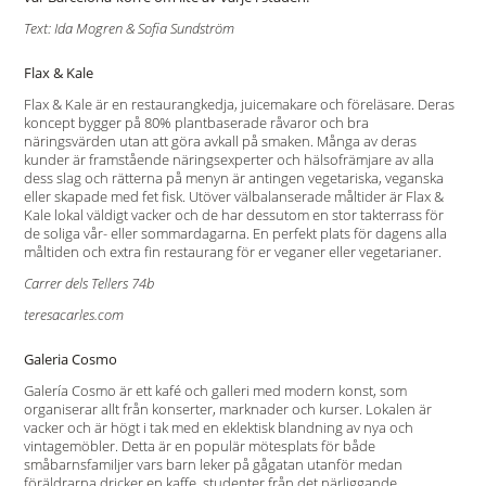
Text: Ida Mogren & Sofia Sundström
Flax & Kale
Flax & Kale är en restaurangkedja, juicemakare och föreläsare. Deras
koncept bygger på 80% plantbaserade råvaror och bra
näringsvärden utan att göra avkall på smaken. Många av deras
kunder är framstående näringsexperter och hälsofrämjare av alla
dess slag och rätterna på menyn är antingen vegetariska, veganska
eller skapade med fet fisk. Utöver välbalanserade måltider är Flax &
Kale lokal väldigt vacker och de har dessutom en stor takterrass för
de soliga vår- eller sommardagarna. En perfekt plats för dagens alla
måltiden och extra fin restaurang för er veganer eller vegetarianer.
Carrer dels Tellers 74b
teresacarles.com
Galeria Cosmo
Galería Cosmo är ett kafé och galleri med modern konst, som
organiserar allt från konserter, marknader och kurser. Lokalen är
vacker och är högt i tak med en eklektisk blandning av nya och
vintagemöbler. Detta är en populär mötesplats för både
småbarnsfamiljer vars barn leker på gågatan utanför medan
föräldrarna dricker en kaffe, studenter från det närliggande