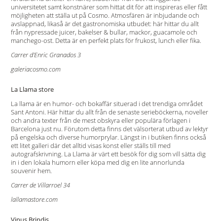
universitetet samt konstnärer som hittat dit för att inspireras eller fått
möjligheten att ställa ut på Cosmo. Atmosfären är inbjudande och
avslappnad, likaså är det gastronomiska utbudet: här hittar du allt
från nypressade juicer, bakelser & bullar, mackor, guacamole och
manchego-ost. Detta är en perfekt plats för frukost, lunch eller fika.
Carrer d’Enric Granados 3
galeriacosmo.com
La Llama store
La llama är en humor- och bokaffär situerad i det trendiga området
Sant Antoni. Här hittar du allt från de senaste serieböckerna, noveller
och andra texter från de mest obskyra eller populära förlagen i
Barcelona just nu. Förutom detta finns det välsorterat utbud av lektyr
på engelska och diverse humorprylar. Längst in i butiken finns också
ett litet galleri där det alltid visas konst eller ställs till med
autografskrivning. La Llama är värt ett besök för dig som vill sätta dig
in i den lokala humorn eller köpa med dig en lite annorlunda
souvenir hem.
Carrer de Villarroel 34
lallamastore.com
Vinus Brindis