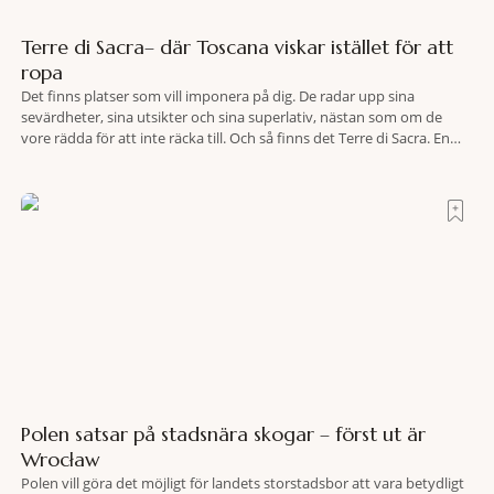
Terre di Sacra– där Toscana viskar istället för att
ropa
Det finns platser som vill imponera på dig. De radar upp sina
sevärdheter, sina utsikter och sina superlativ, nästan som om de
vore rädda för att inte räcka till. Och så finns det Terre di Sacra. En
oas som lyckats gömma sig i ett land som de flesta tror redan är
upptäckt. Jag befinner mig
Polen satsar på stadsnära skogar – först ut är
Wrocław
Polen vill göra det möjligt för landets storstadsbor att vara betydligt