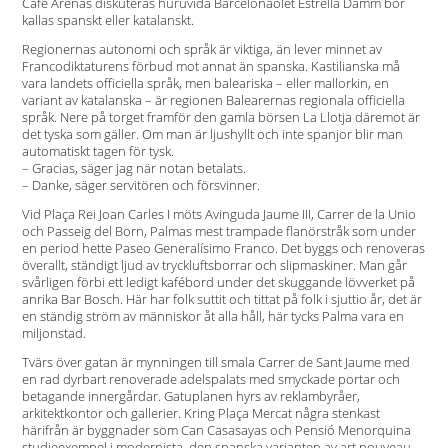
Café Arenas diskuteras huruvida Barcelonaölet Estrella Damm bör
kallas spanskt eller katalanskt.
Regionernas autonomi och språk är viktiga, än lever minnet av
Francodiktaturens förbud mot annat än spanska. Kastilianska må
vara landets officiella språk, men baleariska – eller mallorkin, en
variant av katalanska – är regionen Balearernas regionala officiella
språk. Nere på torget framför den gamla börsen La Llotja däremot är
det tyska som gäller. Om man är ljushyllt och inte spanjor blir man
automatiskt tagen för tysk.
– Gracias, säger jag när notan betalats.
– Danke, säger servitören och försvinner.
Vid Plaça Rei Joan Carles I möts Avinguda Jaume III, Carrer de la Unio
och Passeig del Born, Palmas mest trampade flanörstråk som under
en period hette Paseo Generalísimo Franco. Det byggs och renoveras
överallt, ständigt ljud av tryckluftsborrar och slipmaskiner. Man går
svårligen förbi ett ledigt kafébord under det skuggande lövverket på
anrika Bar Bosch. Här har folk suttit och tittat på folk i sjuttio år, det är
en ständig ström av människor åt alla håll, här tycks Palma vara en
miljonstad.
Tvärs över gatan är mynningen till smala Carrer de Sant Jaume med
en rad dyrbart renoverade adelspalats med smyckade portar och
betagande innergårdar. Gatuplanen hyrs av reklambyråer,
arkitektkontor och gallerier. Kring Plaça Mercat några stenkast
härifrån är byggnader som Can Casasayas och Pensió Menorquina
studieexempel i modernista, den spanska varianten av art nouveau