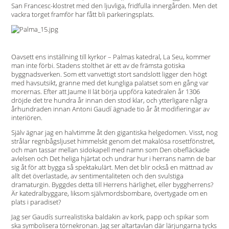
San Francesc-klostret med den ljuvliga, fridfulla innergården. Men det
vackra torget framför har fått bli parkeringsplats.
Oavsett ens inställning till kyrkor – Palmas katedral, La Seu, kommer
man inte förbi. Stadens stolthet är ett av de främsta gotiska
byggnadsverken. Som ett vanvettigt stort sandslott ligger den högt
med havsutsikt, granne med det kungliga palatset som en gång var
morernas. Efter att Jaume II lät börja uppföra katedralen år 1306
dröjde det tre hundra år innan den stod klar, och ytterligare några
århundraden innan Antoni Gaudí ägnade tio år åt modifieringar av
interiören.
Själv ägnar jag en halvtimme åt den gigantiska helgedomen. Visst, nog
strålar regnbågsljuset himmelskt genom det makalösa rosettfönstret,
och man tassar mellan sidokapell med namn som Den obefläckade
avlelsen och Det heliga hjärtat och undrar hur i herrans namn de bar
sig åt för att bygga så spektakulärt. Men det blir också en mättnad av
allt det överlastade, av sentimentaliteten och den svulstiga
dramaturgin. Byggdes detta till Herrens härlighet, eller byggherrens?
Är katedralbyggare, liksom självmordsbombare, övertygade om en
plats i paradiset?
Jag ser Gaudís surrealistiska baldakin av kork, papp och spikar som
ska symbolisera törnekronan. Jag ser altartavlan där lärjungarna tycks