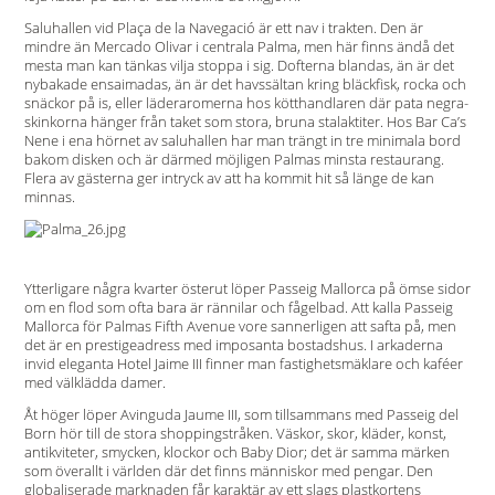
Saluhallen vid Plaça de la Navegació är ett nav i trakten. Den är
mindre än Mercado Olivar i centrala Palma, men här finns ändå det
mesta man kan tänkas vilja stoppa i sig. Dofterna blandas, än är det
nybakade ensaimadas, än är det havssältan kring bläckfisk, rocka och
snäckor på is, eller läderaromerna hos kötthandlaren där pata negra-
skinkorna hänger från taket som stora, bruna stalaktiter. Hos Bar Ca’s
Nene i ena hörnet av saluhallen har man trängt in tre minimala bord
bakom disken och är därmed möjligen Palmas minsta restaurang.
Flera av gästerna ger intryck av att ha kommit hit så länge de kan
minnas.
Ytterligare några kvarter österut löper Passeig Mallorca på ömse sidor
om en flod som ofta bara är rännilar och fågelbad. Att kalla Passeig
Mallorca för Palmas Fifth Avenue vore sannerligen att safta på, men
det är en prestigeadress med imposanta bostadshus. I arkaderna
invid eleganta Hotel Jaime III finner man fastighetsmäklare och kaféer
med välklädda damer.
Åt höger löper Avinguda Jaume III, som tillsammans med Passeig del
Born hör till de stora shoppingstråken. Väskor, skor, kläder, konst,
antikviteter, smycken, klockor och Baby Dior; det är samma märken
som överallt i världen där det finns människor med pengar. Den
globaliserade marknaden får karaktär av ett slags plastkortens