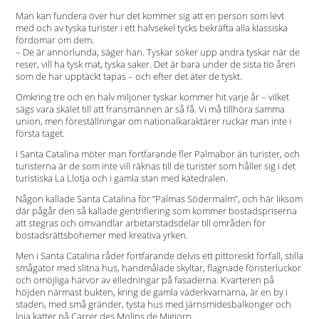
Man kan fundera över hur det kommer sig att en person som levt
med och av tyska turister i ett halvsekel tycks bekräfta alla klassiska
fördomar om dem.
– De är annorlunda, säger han. Tyskar söker upp andra tyskar när de
reser, vill ha tysk mat, tyska saker. Det är bara under de sista tio åren
som de har upptäckt tapas – och efter det äter de tyskt.
Omkring tre och en halv miljoner tyskar kommer hit varje år – vilket
sägs vara skälet till att fransmännen är så få. Vi må tillhöra samma
union, men föreställningar om nationalkaraktärer ruckar man inte i
första taget.
I Santa Catalina möter man fortfarande fler Palmabor än turister, och
turisterna är de som inte vill räknas till de turister som håller sig i det
turistiska La Llotja och i gamla stan med katedralen.
Någon kallade Santa Catalina för ”Palmas Södermalm”, och här liksom
där pågår den så kallade gentrifiering som kommer bostadspriserna
att stegras och omvandlar arbetarstadsdelar till områden för
bostadsrättsbohemer med kreativa yrken.
Men i Santa Catalina råder fortfarande delvis ett pittoreskt förfall, stilla
smågator med slitna hus, handmålade skyltar, flagnade fönsterluckor
och omöjliga härvor av elledningar på fasaderna. Kvarteren på
höjden närmast bukten, kring de gamla väderkvarnarna, är en by i
staden, med små gränder, tysta hus med järnsmidesbalkonger och
loja katter på Carrer des Molins de Migjorn.