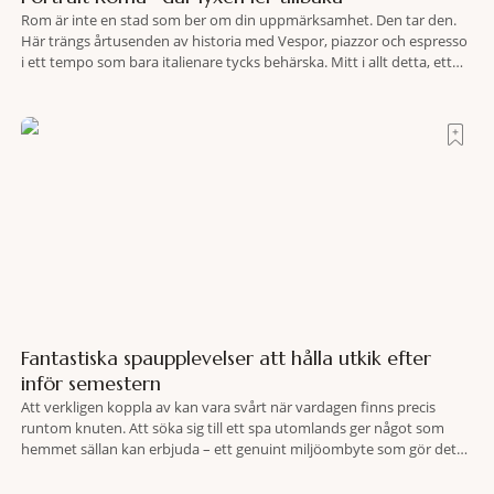
Rom är inte en stad som ber om din uppmärksamhet. Den tar den.
Här trängs årtusenden av historia med Vespor, piazzor och espresso
i ett tempo som bara italienare tycks behärska. Mitt i allt detta, ett
stenkast från Spanska trappan, gömmer sig Portrait Roma – ett
hotell som lyckas med den smått osannolika bedriften att
Fantastiska spaupplevelser att hålla utkik efter
inför semestern
Att verkligen koppla av kan vara svårt när vardagen finns precis
runtom knuten. Att söka sig till ett spa utomlands ger något som
hemmet sällan kan erbjuda – ett genuint miljöombyte som gör det
lättare att nå det där tillståndet av lugn och harmoni. I en gedigen
spamiljö har du proffs som vet exakt vilka