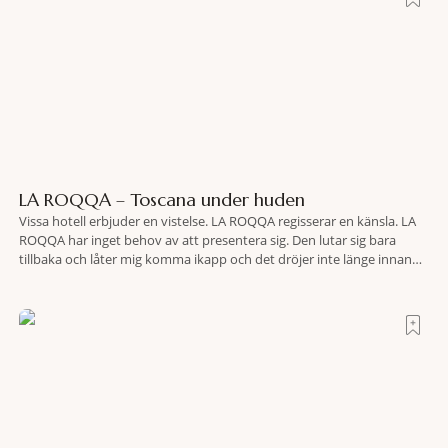
LA ROQQA – Toscana under huden
Vissa hotell erbjuder en vistelse. LA ROQQA regisserar en känsla. LA
ROQQA har inget behov av att presentera sig. Den lutar sig bara
tillbaka och låter mig komma ikapp och det dröjer inte länge innan
jag inser att hotellet har en alldeles egen koreografi. Ovanför Porto
Ercoles pastellfasader, där hamnen rör sig i långsamma bågformer