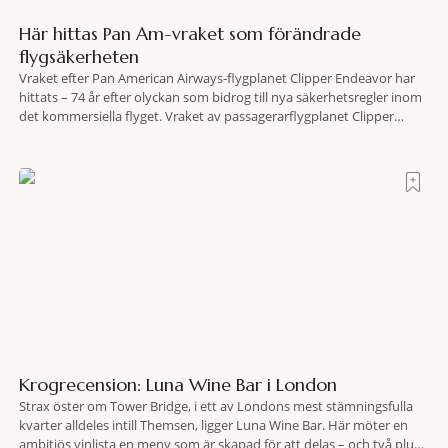
Här hittas Pan Am-vraket som förändrade
flygsäkerheten
Vraket efter Pan American Airways-flygplanet Clipper Endeavor har
hittats – 74 år efter olyckan som bidrog till nya säkerhetsregler inom
det kommersiella flyget. Vraket av passagerarflygplanet Clipper
Endeavor har återfunnits 610 meter under Atlantens yta, drygt 74 år
efter olyckan utanför Puerto Rico. BBC skriver att flygplanet
lokaliserades den 2 juni i år med hjälp
Krogrecension: Luna Wine Bar i London
Strax öster om Tower Bridge, i ett av Londons mest stämningsfulla
kvarter alldeles intill Themsen, ligger Luna Wine Bar. Här möter en
ambitiös vinlista en meny som är skapad för att delas – och två plus