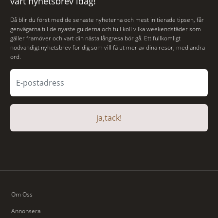
vårt nyhetsbrev idag!
Då blir du först med de senaste nyheterna och mest initierade tipsen, får
genvägarna till de nyaste guiderna och full koll vilka weekendstäder som
gäller framöver och vart din nästa långresa bör gå. Ett fullkomligt
nödvändigt nyhetsbrev för dig som vill få ut mer av dina resor, med andra
ord.
ja,tack!
Om Oss
Annonsera