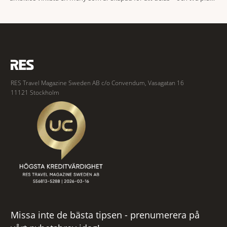
två är lika med en riktigt fullträff. Shad Thames är ett både historiskt
spännande och stämningsfullt kvarter. De gamla
RES Travel Magazine Sweden AB c/o Convendum, Vasagatan 16
11121 Stockholm
Missa inte de bästa tipsen - prenumerera på