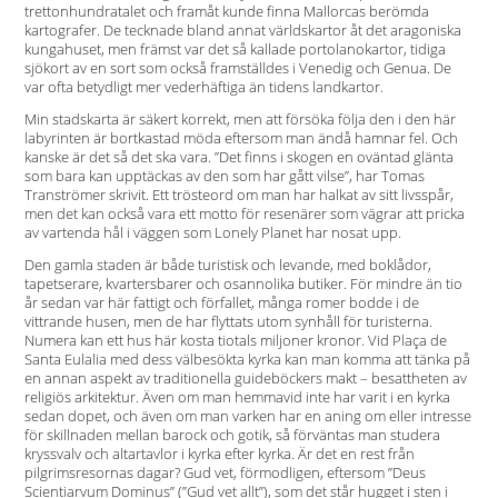
trettonhundratalet och framåt kunde finna Mallorcas berömda
kartografer. De tecknade bland annat världskartor åt det aragoniska
kungahuset, men främst var det så kallade portolanokartor, tidiga
sjökort av en sort som också framställdes i Venedig och Genua. De
var ofta betydligt mer vederhäftiga än tidens landkartor.
Min stadskarta är säkert korrekt, men att försöka följa den i den här
labyrinten är bortkastad möda eftersom man ändå hamnar fel. Och
kanske är det så det ska vara. ”Det finns i skogen en oväntad glänta
som bara kan upptäckas av den som har gått vilse”, har Tomas
Tranströmer skrivit. Ett trösteord om man har halkat av sitt livsspår,
men det kan också vara ett motto för resenärer som vägrar att pricka
av vartenda hål i väggen som Lonely Planet har nosat upp.
Den gamla staden är både turistisk och levande, med boklådor,
tapetserare, kvartersbarer och osannolika butiker. För mindre än tio
år sedan var här fattigt och förfallet, många romer bodde i de
vittrande husen, men de har flyttats utom synhåll för turisterna.
Numera kan ett hus här kosta tiotals miljoner kronor. Vid Plaça de
Santa Eulalia med dess välbesökta kyrka kan man komma att tänka på
en annan aspekt av traditionella guideböckers makt – besattheten av
religiös arkitektur. Även om man hemmavid inte har varit i en kyrka
sedan dopet, och även om man varken har en aning om eller intresse
för skillnaden mellan barock och gotik, så förväntas man studera
kryssvalv och altartavlor i kyrka efter kyrka. Är det en rest från
pilgrimsresornas dagar? Gud vet, förmodligen, eftersom ”Deus
Scientiarvum Dominus” (”Gud vet allt”), som det står hugget i sten i