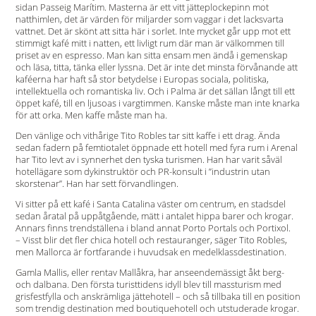
sidan Passeig Marítim. Masterna är ett vitt jätteplockepinn mot
natthimlen, det är värden för miljarder som vaggar i det lacksvarta
vattnet. Det är skönt att sitta här i sorlet. Inte mycket går upp mot ett
stimmigt kafé mitt i natten, ett livligt rum där man är välkommen till
priset av en espresso. Man kan sitta ensam men ändå i gemenskap
och läsa, titta, tänka eller lyssna. Det är inte det minsta förvånande att
kaféerna har haft så stor betydelse i Europas sociala, politiska,
intellektuella och romantiska liv. Och i Palma är det sällan långt till ett
öppet kafé, till en ljusoas i vargtimmen. Kanske måste man inte knarka
för att orka. Men kaffe måste man ha.
Den vänlige och vithårige Tito Robles tar sitt kaffe i ett drag. Ända
sedan fadern på femtiotalet öppnade ett hotell med fyra rum i Arenal
har Tito levt av i synnerhet den tyska turismen. Han har varit såväl
hotellägare som dykinstruktör och PR-konsult i ”industrin utan
skorstenar”. Han har sett förvandlingen.
Vi sitter på ett kafé i Santa Catalina väster om centrum, en stadsdel
sedan åratal på uppåtgående, mätt i antalet hippa barer och krogar.
Annars finns trendställena i bland annat Porto Portals och Portixol.
– Visst blir det fler chica hotell och restauranger, säger Tito Robles,
men Mallorca är fortfarande i huvudsak en medelklassdestination.
Gamla Mallis, eller rentav Mallåkra, har anseendemässigt åkt berg-
och dalbana. Den första turisttidens idyll blev till massturism med
grisfestfylla och anskrämliga jättehotell – och så tillbaka till en position
som trendig destination med boutiquehotell och utstuderade krogar.