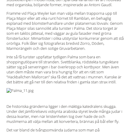
med organiska, böljande former, inspirerade av Antoni Gaudí.
Framme vid Plaça Weyler kan man välja mellan trapporna upp till
Plaça Major eller att vika runt hörnet till Ramblan, en behaglig
esplanad med blomsterhandlare under platanernas lövvalv. Genom
Plaça Major silas sannolikt alla turister i Palma. Det stora torget är
som en taklös jättesal, med väggar av gula fasader med gröna
fönsterluckor. Mimartister i olika utstyrslar konkurrerar genom att stå
orörliga. Folk låter sig fotograferas bredvid Zorro, Döden,
Marmorängeln och den sotige Gruvarbetaren.
Inte så få turister uppfattar tydligen Palma som bara en
shoppingutlöpare till stranden. Svettblanka, rödstekta tungviktare
sätter sig på serveringen i bar överkropp och kortbyxor. Men även
utan dem måste man vara bra hungrig för att en rätt som
”Hackballchen Mallorcan” ska få det att vattnas i munnen. Kanske är
det bättre att gå ner till den relativa friden i gamla stan strax intill.
De historiska gränderna ligger i den mäktiga katedralens skugga.
Under det jämförelsevis vidsynta arabiska styret levde många judar i
dessa kvarter, men när kristenheten tog över hade de och
muslimerna att välja mellan att konvertera, brännas på bål eller fly.
Det var bland de tvångsomvända judarna som man på