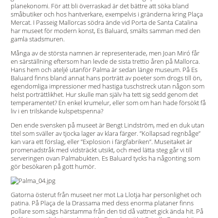
planekonomi. För att bli överraskad är det bättre att söka bland
småbutiker och hos hantverkare, exempelvis i gränderna kring Plaça
Mercat. I Passeig Mallorcas södra ände vid Porta de Santa Catalina
har museet för modern konst, Es Baluard, smälts samman med den
gamla stadsmuren.
Många av de största namnen är representerade, men Joan Miró får
en särställning eftersom han levde de sista trettio åren på Mallorca.
Hans hem och ateljé utanför Palma är sedan länge museum. På Es
Baluard finns bland annat hans porträtt av poeter som drogs till ön,
egendomliga impressioner med hastiga tuschstreck utan någon som
helst porträttlikhet. Hur skulle man själv ha tett sig sedd genom det
temperamentet? En enkel krumelur, eller som om han hade försökt få
liv i en trilskande kulspetspenna?
Den ende svensken på museet är Bengt Lindström, med en duk utan
titel som sväller av tjocka lager av klara färger. ”Kollapsad regnbåge”
kan vara ett förslag, eller ”Explosion i färgfabriken”. Museitaket är
promenadstråk med vidsträckt utsikt, och med lätta steg går vi till
serveringen ovan Palmabukten. Es Baluard tycks ha någonting som
gör besökaren på gott humör.
Gatorna österut från museet ner mot La Llotja har personlighet och
patina. På Plaça de la Drassama med dess enorma plataner finns
pollare som sägs härstamma från den tid då vattnet gick ända hit. På