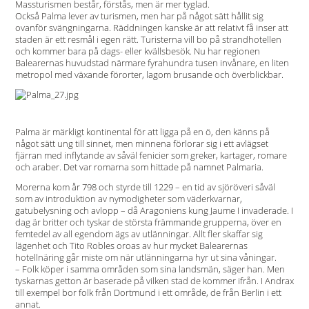
Massturismen består, förstås, men är mer tyglad.
Också Palma lever av turismen, men har på något sätt hållit sig
ovanför svängningarna. Räddningen kanske är att relativt få inser att
staden är ett resmål i egen rätt. Turisterna vill bo på strandhotellen
och kommer bara på dags- eller kvällsbesök. Nu har regionen
Balearernas huvudstad närmare fyrahundra tusen invånare, en liten
metropol med växande förorter, lagom brusande och överblickbar.
Palma är märkligt kontinental för att ligga på en ö, den känns på
något sätt ung till sinnet, men minnena förlorar sig i ett avlägset
fjärran med inflytande av såväl fenicier som greker, kartager, romare
och araber. Det var romarna som hittade på namnet Palmaria.
Morerna kom år 798 och styrde till 1229 – en tid av sjöröveri såväl
som av introduktion av nymodigheter som väderkvarnar,
gatubelysning och avlopp – då Aragoniens kung Jaume I invaderade. I
dag är britter och tyskar de största främmande grupperna, över en
femtedel av all egendom ägs av utlänningar. Allt fler skaffar sig
lägenhet och Tito Robles oroas av hur mycket Balearernas
hotellnäring går miste om när utlänningarna hyr ut sina våningar.
– Folk köper i samma områden som sina landsmän, säger han. Men
tyskarnas getton är baserade på vilken stad de kommer ifrån. I Andrax
till exempel bor folk från Dortmund i ett område, de från Berlin i ett
annat.