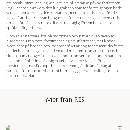
äta hamburgare, och jag kan inte låta bli att tänka på vad författaren
Stig Claesson skrev om den lille grabben som för första gången hade
varit i en kyrka: han tyckte det var bra, men han undrade varför de
längst fram hade Tarzan hängande på ett plus. Det gäller med andra
ord att förstå och framför allt vara mottaglig för symboliken, för
språket, för gesterna.
Klockan är närmare åtta på morgonen och himlen ovan taken är
puderrosa. Från hotellfönstret ser jag ett utfestat par, helt klädda i
svart, nere på hörnet, och kroppsspråket är nog för att man ska förstå
att det har skurit sig mellan dem under natten. Hon är irriterad och
sluten, han är ångerfull och vädjande. Hon ser förbi honom när han
talar, hon tänker inte låta sig bevekas. Men medan de första
fönsterluckorna slås upp i huset mitt emot går de ändå i väg åt
samma håll. Innan de viker runt hörnet lägger han försiktigt armen
om hennes axlar.
Mer från RES