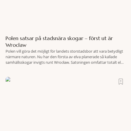
Polen satsar på stadsnära skogar – först ut är
Wrocław
Polen vill göra det möjligt för landets storstadsbor att vara betydligt
närmare naturen. Nu har den första av elva planerade så kallade
samhällsskogar invigts runt Wrocław. Satsningen omfattar totalt elva
större polska städer och ska resultera i vidsträckta, skyddade
skogsområden i direkt anslutning till urbana miljöer. Tanken är att
fler människor ska kunna promenera, motionera