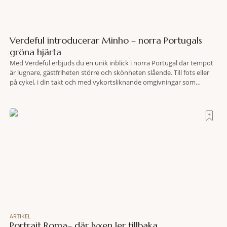
Verdeful introducerar Minho – norra Portugals
gröna hjärta
Med Verdeful erbjuds du en unik inblick i norra Portugal där tempot
är lugnare, gästfriheten större och skönheten slående. Till fots eller
på cykel, i din takt och med vykortsliknande omgivningar som
bakgrund, upplever du regionen på bästa sätt. Följ med på äventyr
bland vingårdar, marknader och sagolika landskap – detta är slow
travel när det
ARTIKEL
Portrait Roma– där lyxen ler tillbaka