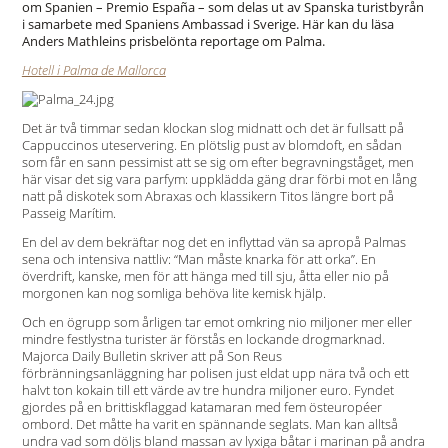
om Spanien – Premio España – som delas ut av Spanska turistbyrån
i samarbete med Spaniens Ambassad i Sverige. Här kan du läsa
Anders Mathleins prisbelönta reportage om Palma.
Hotell i Palma de Mallorca
Det är två timmar sedan klockan slog midnatt och det är fullsatt på
Cappuccinos uteservering. En plötslig pust av blomdoft, en sådan
som får en sann pessimist att se sig om efter begravningståget, men
här visar det sig vara parfym: uppklädda gäng drar förbi mot en lång
natt på diskotek som Abraxas och klassikern Titos längre bort på
Passeig Marítim.
En del av dem bekräftar nog det en inflyttad vän sa apropå Palmas
sena och intensiva nattliv: “Man måste knarka för att orka”. En
överdrift, kanske, men för att hänga med till sju, åtta eller nio på
morgonen kan nog somliga behöva lite kemisk hjälp.
Och en ögrupp som årligen tar emot omkring nio miljoner mer eller
mindre festlystna turister är förstås en lockande drogmarknad.
Majorca Daily Bulletin skriver att på Son Reus
förbränningsanläggning har polisen just eldat upp nära två och ett
halvt ton kokain till ett värde av tre hundra miljoner euro. Fyndet
gjordes på en brittiskflaggad katamaran med fem östeuropéer
ombord. Det måtte ha varit en spännande seglats. Man kan alltså
undra vad som döljs bland massan av lyxiga båtar i marinan på andra