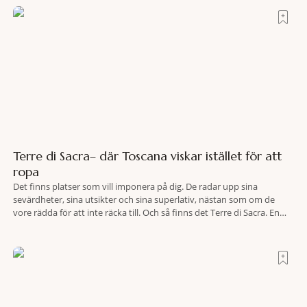
Terre di Sacra– där Toscana viskar istället för att
ropa
Det finns platser som vill imponera på dig. De radar upp sina
sevärdheter, sina utsikter och sina superlativ, nästan som om de
vore rädda för att inte räcka till. Och så finns det Terre di Sacra. En
oas som lyckats gömma sig i ett land som de flesta tror redan är
upptäckt. Jag befinner mig