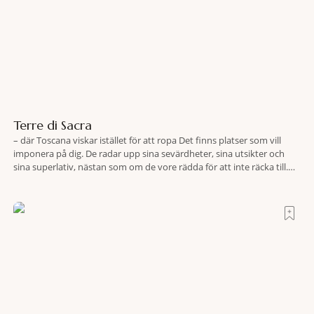
Terre di Sacra
– där Toscana viskar istället för att ropa Det finns platser som vill
imponera på dig. De radar upp sina sevärdheter, sina utsikter och
sina superlativ, nästan som om de vore rädda för att inte räcka till.
Och så finns det Terre di Sacra. En oas som lyckats gömma sig i ett
land som de