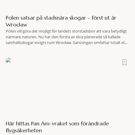
Polen satsar på stadsnära skogar – först ut är
Wrocław
Polen vill göra det möjligt för landets storstadsbor att vara betydligt
närmare naturen. Nu har den första av elva planerade så kallade
samhällsskogar invigts runt Wrocław. Satsningen omfattar totalt elva
större polska städer och ska resultera i vidsträckta, skyddade
skogsområden i direkt anslutning till urbana miljöer. Tanken är att
fler människor ska kunna promenera, motionera
Här hittas Pan Am-vraket som förändrade
flygsäkerheten