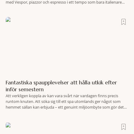
med Vespor, piazzor och espresso i ett tempo som bara italienare
tycks behärska. Mitt i allt detta, ett stenkast från Spanska trappan,
gömmer sig Portrait Roma – ett hotell som lyckas med
Fantastiska spaupplevelser att hålla utkik efter
inför semestern
Att verkligen koppla av kan vara svårt när vardagen finns precis
runtom knuten. Att söka sig till ett spa utomlands ger något som
hemmet sällan kan erbjuda – ett genuint miljöombyte som gör det
lättare att nå det där tillståndet av lugn och harmoni. I en gedigen
spamiljö har du proffs som vet exakt vilka