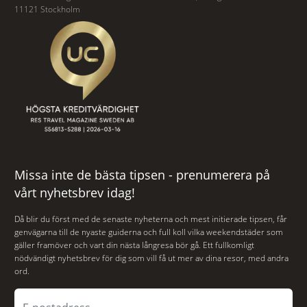
11121 Stockholm
Missa inte de bästa tipsen - prenumerera på
vårt nyhetsbrev idag!
Då blir du först med de senaste nyheterna och mest initierade tipsen, får
genvägarna till de nyaste guiderna och full koll vilka weekendstäder som
gäller framöver och vart din nästa långresa bör gå. Ett fullkomligt
nödvändigt nyhetsbrev för dig som vill få ut mer av dina resor, med andra
ord.