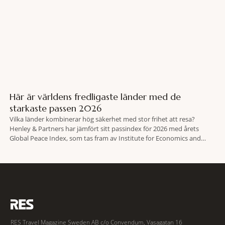
Här är världens fredligaste länder med de
starkaste passen 2026
Vilka länder kombinerar hög säkerhet med stor frihet att resa?
Henley & Partners har jämfört sitt passindex för 2026 med årets
Global Peace Index, som tas fram av Institute for Economics and
Peace. Resultatet är en lista över länder som både hör till världens
fredligaste och har några av de mest kraftfulla passen. Trots att
RES Travel Magazine Sweden AB c/o Convendum, Vasagatan 16