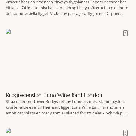
Vraket efter Pan American Airways-flygplanet Clipper Endeavor har
hittats – 74 år efter olyckan som bidrog till nya säkerhetsregler inom
det kommersiella flyget. Vraket av passagerarflygplanet Clipper
Endeavor har återfunnits 610 meter under Atlantens yta, drygt 74 år
efter olyckan utanför Puerto Rico. BBC skriver att flygplanet
lokaliserades den 2 juni i år med hjälp
Krogrecension: Luna Wine Bar i London
Strax öster om Tower Bridge, i ett av Londons mest stämningsfulla
kvarter alldeles intill Themsen, ligger Luna Wine Bar. Här möter en
ambitiös vinlista en meny som är skapad för att delas – och två plus
två är lika med en riktigt fullträff. Shad Thames är ett både historiskt
spännande och stämningsfullt kvarter. De gamla