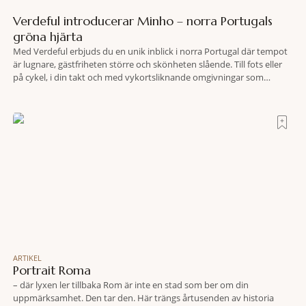
Verdeful introducerar Minho – norra Portugals
gröna hjärta
Med Verdeful erbjuds du en unik inblick i norra Portugal där tempot
är lugnare, gästfriheten större och skönheten slående. Till fots eller
på cykel, i din takt och med vykortsliknande omgivningar som
bakgrund, upplever du regionen på bästa sätt. Följ med på äventyr
bland vingårdar, marknader och sagolika landskap – detta är slow
travel när det
ARTIKEL
Portrait Roma
– där lyxen ler tillbaka Rom är inte en stad som ber om din
uppmärksamhet. Den tar den. Här trängs årtusenden av historia