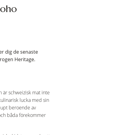
 Soho
er dig de senaste
krogen Heritage.
 är schweizisk mat inte
ulinarisk lucka med sin
djupt beroende av
– och båda förekommer