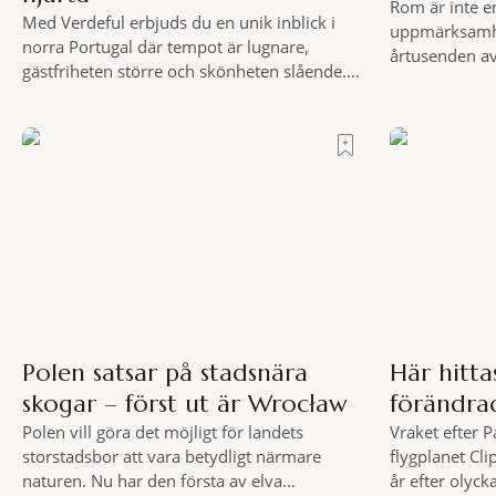
Rom är inte e
Med Verdeful erbjuds du en unik inblick i
uppmärksamhe
norra Portugal där tempot är lugnare,
årtusenden av
gästfriheten större och skönheten slående.
och espresso 
Till fots eller på cykel, i din takt och med
tycks behärska.
vykortsliknande omgivningar som
från Spanska 
bakgrund, upplever du regionen på bästa
Roma – ett ho
sätt. Följ med på äventyr bland vingårdar,
osannolika bed
marknader och sagolika landskap – detta är
slow travel när det
Polen satsar på stadsnära
Här hitt
skogar – först ut är Wrocław
förändra
Polen vill göra det möjligt för landets
Vraket efter 
storstadsbor att vara betydligt närmare
flygplanet Cli
naturen. Nu har den första av elva
år efter olyck