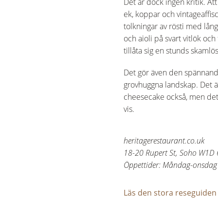
Det är dock ingen kritik. At
ek, koppar och vintageaffis
tolkningar av rösti med lån
och aioli på svart vitlök oc
tillåta sig en stunds skamlö
Det gör även den spännande
grovhuggna landskap. Det är
cheesecake också, men det g
vis.
heritagerestaurant.co.uk
18-20 Rupert St, Soho W1D
Öppettider: Måndag-onsdag 
Läs den stora reseguiden 