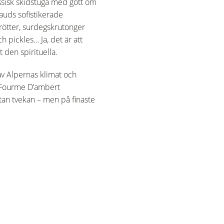
lassisk skidstuga med gott om
sauds sofistikerade
rötter, surdegskrutonger
 pickles… Ja, det är att
 den spirituella.
av Alpernas klimat och
ch Fourme D’ambert
utan tvekan – men på finaste