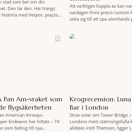
n stad som ber om din
Att verkligen koppla av kan var
t. Den tar den. Här trängs
vardagen finns precis runtom 
 historia med Vespor, piazzor
söka sig till ett spa utomlands
i ett tempo som bara italienare
hemmet sällan kan erbjuda – e
 Mitt i allt detta, ett stenkast
miljöombyte som gör det lättar
trappan, gömmer sig Portrait
där tillståndet av lugn och har
tell som lyckas med den smått
gedigen spamiljö har du proff
riften att
exakt vilka
as Pan Am-vraket som
Krogrecension: Lun
de flygsäkerheten
Bar i London
Pan American Airways-
Strax öster om Tower Bridge, i 
pper Endeavor har hittats – 74
Londons mest stämningsfulla 
an som bidrog till nya
alldeles intill Themsen, ligger