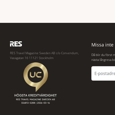
planerade så kallade samhällsskogar invigts
säkerhetsregl
runt Wrocław. Satsningen omfattar totalt
flyget. Vraket
elva större polska städer och ska resultera i
Clipper Endea
vidsträckta, skyddade skogsområden i direkt
under Atlanten
anslutning till urbana miljöer. Tanken är att
olyckan utanfö
fler människor ska kunna promenera,
flygplanet lok
motionera
hjälp
Missa inte
RES Travel Magazine Sweden AB c/o Convendum,
Då blir du först 
Vasagatan 16 11121 Stockholm
nästa långresa bö