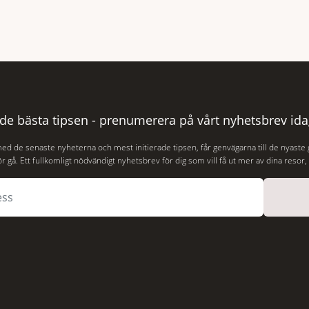
er inom det kommersiella
Bar. Här möter en ambitiös vi
 av passagerarflygplanet
som är skapad för att delas – o
vor har återfunnits 610 meter
två är lika med en riktigt fulltr
s yta, drygt 74 år efter
Thames är ett både historiskt
r Puerto Rico. BBC skriver att
och stämningsfullt kvarter. De
aliserades den 2 juni i år med
 de bästa tipsen - prenumerera på vårt nyhetsbrev ida
med de senaste nyheterna och mest initierade tipsen, får genvägarna till de nyaste
r gå. Ett fullkomligt nödvändigt nyhetsbrev för dig som vill få ut mer av dina resor