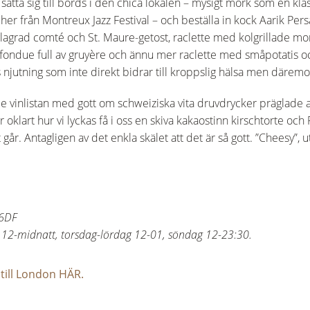
t sätta sig till bords i den chica lokalen – mysigt mörk som en k
cher från Montreux Jazz Festival – och beställa in kock Aarik Per
glagrad comté och St. Maure-getost, raclette med kolgrillade mo
h fondue full av gruyère och ännu mer raclette med småpotatis och
s njutning som inte direkt bidrar till kroppslig hälsa men däremot
 vinlistan med gott om schweiziska vita druvdrycker präglade 
 oklart hur vi lyckas få i oss en skiva kakaostinn kirschtorte o
år. Antagligen av det enkla skälet att det är så gott. ”Cheesy”, 
 6DF
12-midnatt, torsdag-lördag 12-01, söndag 12-23:30.
till London HÄR.