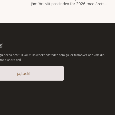
nlista en meny
jämfört sitt passindex för 2026 med årets
ch två plus
Global Peace Index, som tas fram av
äff. Shad
Institute for Economics and Peace.
 spännande
Resultatet är en lista över länder som både
 gamla
hör till världens fredligaste och har några av
de mest kraftfulla passen. Trots att
g!
 guiderna och full koll vilka weekendstäder som gäller framöver och vart din
, med andra ord.
ja,tack!