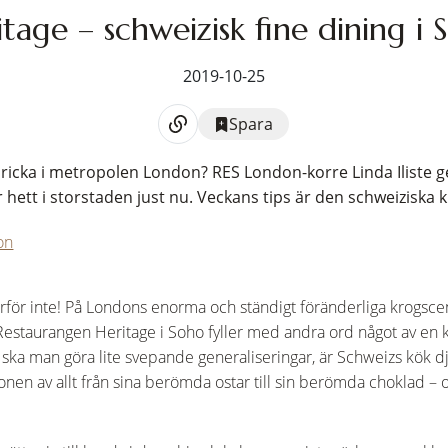
tage – schweizisk fine dining i
2019-10-25
Spara
ricka i metropolen London? RES London-korre Linda Iliste g
hett i storstaden just nu. Veckans tips är den schweiziska 
on
rför inte! På Londons enorma och ständigt föränderliga krogscen
Restaurangen Heritage i Soho fyller med andra ord något av en k
r ska man göra lite svepande generaliseringar, är Schweizs kök 
onen av allt från sina berömda ostar till sin berömda choklad 