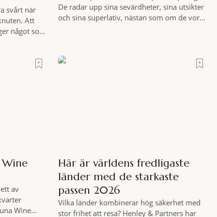
De radar upp sina sevärdheter, sina utsikter
a svårt när
och sina superlativ, nästan som om de vore
knuten. Att
rädda för att inte räcka till. Och så finns det
 ger något som
Terre di Sacra. En oas som lyckats gömma
tt genuint
sig i ett land som de flesta tror redan är
e att nå det
upptäckt. Jag befinner mig
moni. I en
s som vet
a Wine
Här är världens fredligaste
länder med de starkaste
passen 2026
ett av
kvarter
Vilka länder kombinerar hög säkerhet med
 Luna Wine
stor frihet att resa? Henley & Partners har