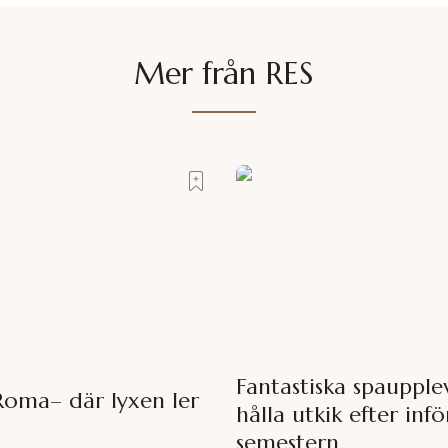
Mer från RES
Fantastiska spaupplev
Roma– där lyxen ler
hålla utkik efter infö
semestern